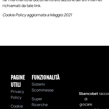
richiamati da tale link.
Cookie Policy aggiornata a Maggio 2021
PAGINE
FUNZIONALITÀ
UTILI
Sistemi
Scommesse
Privacy
Sbancobet
racc
Policy
Super
di
giocare
Ricerche
Cookie