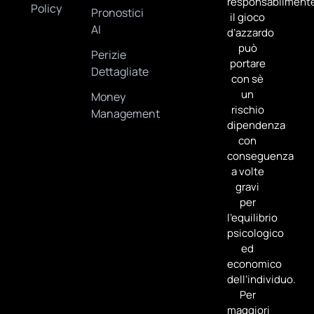
responsabilment
Policy
Pronostici
il gioco
AI
d’azzardo
può
Perizie
portare
Dettagliate
con sè
un
Money
rischio
Management
dipendenza
con
conseguenza
a volte
gravi
per
l’equilibrio
psicologico
ed
economico
dell’individuo.
Per
maggiori