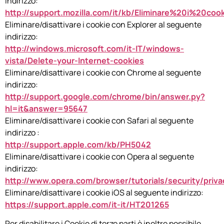
indirizzo:
http://support.mozilla.com/it/kb/Eliminare%20i%20coo
Eliminare/disattivare i cookie con Explorer al seguente
indirizzo:
http://windows.microsoft.com/it-IT/windows-
vista/Delete-your-Internet-cookies
Eliminare/disattivare i cookie con Chrome al seguente
indirizzo:
http://support.google.com/chrome/bin/answer.py?
hl=it&answer=95647
Eliminare/disattivare i cookie con Safari al seguente
indirizzo :
http://support.apple.com/kb/PH5042
Eliminare/disattivare i cookie con Opera al seguente
indirizzo:
http://www.opera.com/browser/tutorials/security/priva
Eliminare/disattivare i cookie iOS al seguente indirizzo:
https://support.apple.com/it-it/HT201265
Per disabilitare i Cookie di terze parti è inoltre possibile