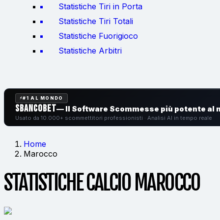
Statistiche Tiri in Porta
Statistiche Tiri Totali
Statistiche Fuorigioco
Statistiche Arbitri
#1 AL MONDO
SbancoBet
— Il Software Scommesse
più potente al
Usato da 10.000+ scommettitori professionisti · Analisi AI in tempo reale
Home
Marocco
STATISTICHE CALCIO MAROCCO