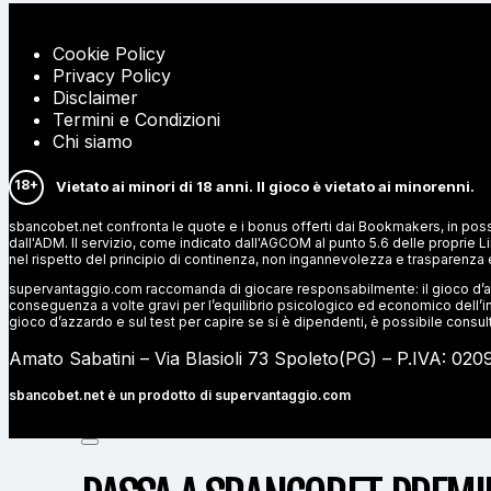
Cookie Policy
Privacy Policy
Disclaimer
Termini e Condizioni
Chi siamo
18+
Vietato ai minori di 18 anni. Il gioco è vietato ai minorenni.
sbancobet.net confronta le quote e i bonus offerti dai Bookmakers, in posse
dall'ADM. Il servizio, come indicato dall'AGCOM al punto 5.6 delle proprie L
nel rispetto del principio di continenza, non ingannevolezza e trasparenza 
supervantaggio.com raccomanda di giocare responsabilmente: il gioco d’a
conseguenza a volte gravi per l’equilibrio psicologico ed economico dell’i
gioco d’azzardo e sul test per capire se si è dipendenti, è possibile consul
Amato Sabatini – Via Blasioli 73 Spoleto(PG) – P.IVA: 02
sbancobet.net è un prodotto di
supervantaggio.com