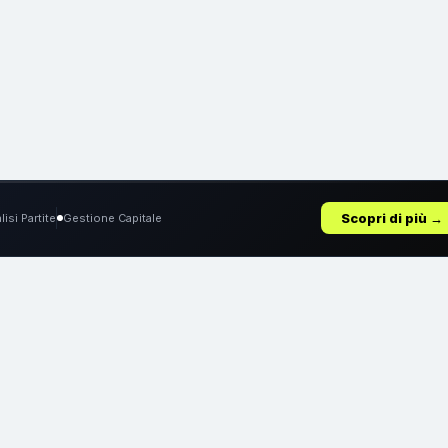
Scopri di più →
lisi Partite
Gestione Capitale