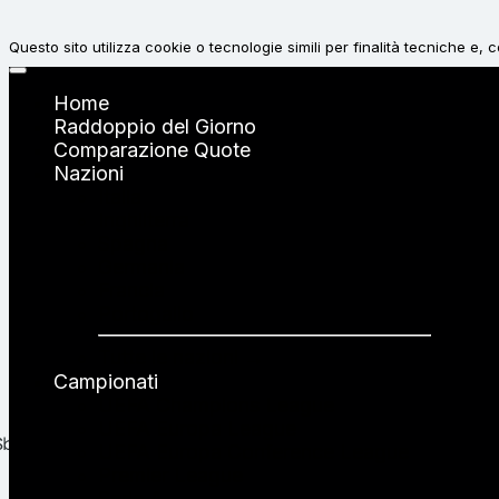
Questo sito utilizza cookie o tecnologie simili per finalità tecniche e,
Accetta
Home
Raddoppio del Giorno
Comparazione Quote
Rifiuta
Nazioni
Italia
Inghilterra
Spagna
Germania
Francia
Portogallo
Tutte le nazioni →
Campionati
UEFA Champions League
UEFA Europa League
UEFA Europa Conference League
Premier League
Serie A