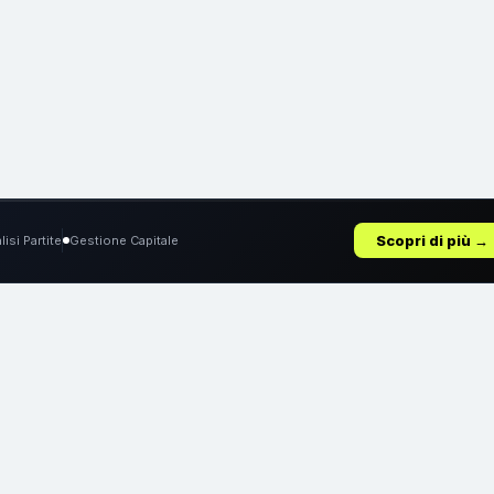
Scopri di più →
lisi Partite
Gestione Capitale