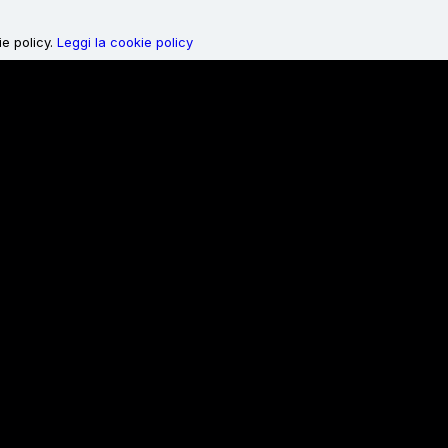
ie policy.
Leggi la cookie policy