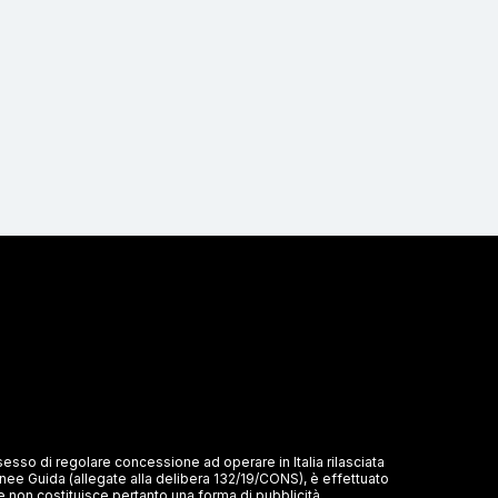
sso di regolare concessione ad operare in Italia rilasciata
inee Guida (allegate alla delibera 132/19/CONS), è effettuato
e non costituisce pertanto una forma di pubblicità.