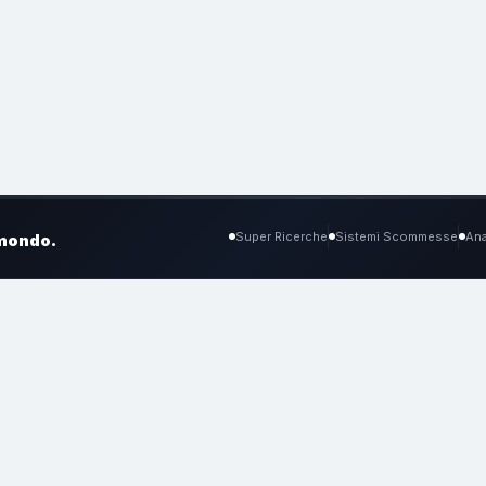
Super Ricerche
Sistemi Scommesse
Ana
 mondo.