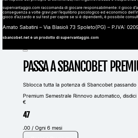
supervantaggio.com raccomanda di giocare responsabilmente: il gioco d’a
conseguenza a volte gravi per l’equilibrio psicologico ed economico dell’i
gioco d’azzardo e sul test per capire se si è dipendenti, è possibile consul
Amato Sabatini – Via Blasioli 73 Spoleto(PG) – P.IVA: 02
sbancobet.net è un prodotto di
supervantaggio.com
PASSA A SBANCOBET
PREM
Sblocca tutta la potenza di Sbancobet passand
Premium Semestrale
Rinnovo automatico, disdic
€
47
.00 / Ogni 6 mesi