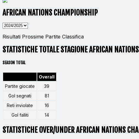
AFRICAN NATIONS CHAMPIONSHIP
Risultati
Prossime Partite
Classifica
STATISTICHE TOTALE STAGIONE AFRICAN NATION
SEASON TOTAL
Overall
Partite giocate
39
Gol segnati
81
Reti inviolate
16
Gol falliti
14
STATISTICHE OVER/UNDER AFRICAN NATIONS CH