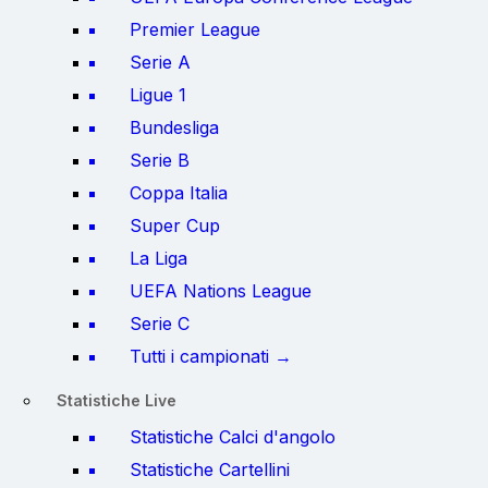
Premier League
Serie A
Ligue 1
Bundesliga
Serie B
Coppa Italia
Super Cup
La Liga
UEFA Nations League
Serie C
Tutti i campionati →
Statistiche Live
Statistiche Calci d'angolo
Statistiche Cartellini