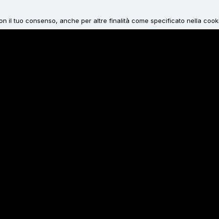
 con il tuo consenso, anche per altre finalità come specificato nella cook