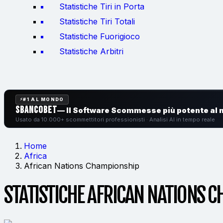
Statistiche Tiri in Porta
Statistiche Tiri Totali
Statistiche Fuorigioco
Statistiche Arbitri
#1 AL MONDO
SbancoBet
— Il Software Scommesse
più potente al
Usato da 10.000+ scommettitori professionisti · Analisi AI in tempo reale
Home
Africa
African Nations Championship
STATISTICHE AFRICAN NATIONS 