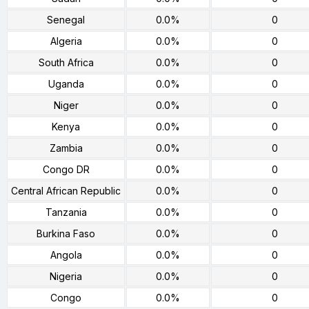
Senegal
0.0%
0
Algeria
0.0%
0
South Africa
0.0%
0
Uganda
0.0%
0
Niger
0.0%
0
Kenya
0.0%
0
Zambia
0.0%
0
Congo DR
0.0%
0
Central African Republic
0.0%
0
Tanzania
0.0%
0
Burkina Faso
0.0%
0
Angola
0.0%
0
Nigeria
0.0%
0
Congo
0.0%
0