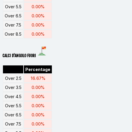
Over 5.5
0.00%
Over 6.5
0.00%
Over 7.5
0.00%
Over 8.5
0.00%
CALCI D'ANGOLO FUORI
Percentage
Over 2.5
16.67%
Over 3.5
0.00%
Over 4.5
0.00%
Over 5.5
0.00%
Over 6.5
0.00%
Over 7.5
0.00%