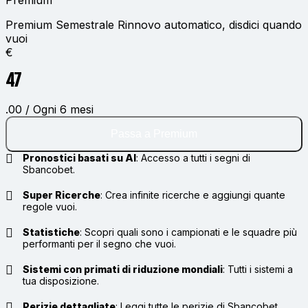
Premium Semestrale
Rinnovo automatico, disdici quando
vuoi
€
47
.00 / Ogni 6 mesi
Passa a Premium
Pronostici basati su AI
:
Accesso a tutti i segni di
Sbancobet.
Super Ricerche
:
Crea infinite ricerche e aggiungi quante
regole vuoi.
Statistiche
:
Scopri quali sono i campionati e le squadre più
performanti per il segno che vuoi.
Sistemi con primati di riduzione mondiali
:
Tutti i sistemi a
tua disposizione.
Perizie dettagliate
:
Leggi tutte le perizie di Sbancobet