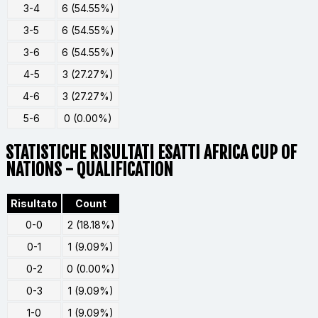
3-4
6 (54.55%)
3-5
6 (54.55%)
3-6
6 (54.55%)
4-5
3 (27.27%)
4-6
3 (27.27%)
5-6
0 (0.00%)
STATISTICHE RISULTATI ESATTI AFRICA CUP OF
NATIONS - QUALIFICATION
Risultato
Count
0-0
2 (18.18%)
0-1
1 (9.09%)
0-2
0 (0.00%)
0-3
1 (9.09%)
1-0
1 (9.09%)