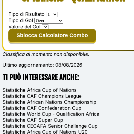
Tipo di Risultato
Tipo di Gol
Valore del Gol
Sblocca Calcolatore Combo
Classifica al momento non disponibile.
Ultimo aggiornamento: 08/08/2026
TI PUÒ INTERESSARE ANCHE:
Statistiche Africa Cup of Nations
Statistiche CAF Champions League
Statistiche African Nations Championship
Statistiche CAF Confederation Cup
Statistiche World Cup - Qualification Africa
Statistiche CAF Super Cup
Statistiche CECAFA Senior Challenge Cup
Statistiche Africa Cup of Nations U20