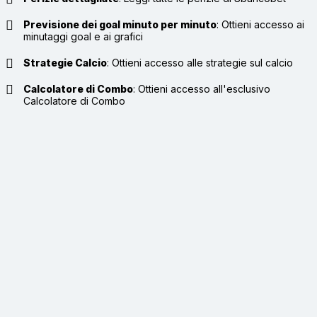
Previsione dei goal minuto per minuto
:
Ottieni accesso ai
minutaggi goal e ai grafici
Strategie Calcio
:
Ottieni accesso alle strategie sul calcio
Calcolatore di Combo
:
Ottieni accesso all'esclusivo
Calcolatore di Combo