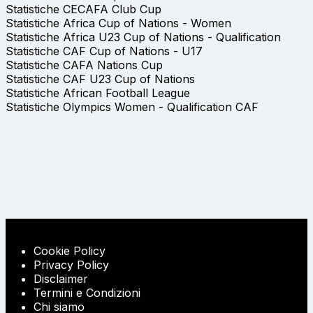
Statistiche CECAFA Club Cup
Statistiche Africa Cup of Nations - Women
Statistiche Africa U23 Cup of Nations - Qualification
Statistiche CAF Cup of Nations - U17
Statistiche CAFA Nations Cup
Statistiche CAF U23 Cup of Nations
Statistiche African Football League
Statistiche Olympics Women - Qualification CAF
Cookie Policy
Privacy Policy
Disclaimer
Termini e Condizioni
Chi siamo