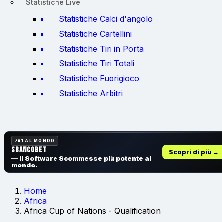
Statistiche Live
Statistiche Calci d'angolo
Statistiche Cartellini
Statistiche Tiri in Porta
Statistiche Tiri Totali
Statistiche Fuorigioco
Statistiche Arbitri
#1 AL MONDO
SbancoBet
Scopri di più →
— Il Software Scommesse
più potente al
mondo.
Home
Africa
Africa Cup of Nations - Qualification