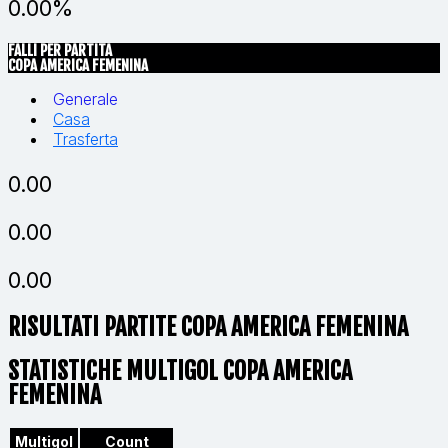
0.00%
FALLI PER PARTITA
COPA AMERICA FEMENINA
Generale
Casa
Trasferta
0.00
0.00
0.00
RISULTATI PARTITE
COPA AMERICA FEMENINA
STATISTICHE MULTIGOL COPA AMERICA
FEMENINA
Multigol
Count