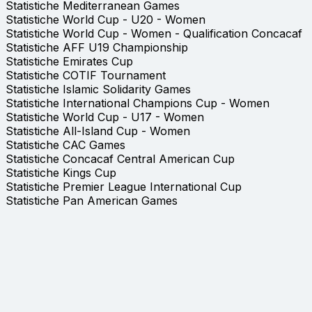
Statistiche Mediterranean Games
Statistiche World Cup - U20 - Women
Statistiche World Cup - Women - Qualification Concacaf
Statistiche AFF U19 Championship
Statistiche Emirates Cup
Statistiche COTIF Tournament
Statistiche Islamic Solidarity Games
Statistiche International Champions Cup - Women
Statistiche World Cup - U17 - Women
Statistiche All-Island Cup - Women
Statistiche CAC Games
Statistiche Concacaf Central American Cup
Statistiche Kings Cup
Statistiche Premier League International Cup
Statistiche Pan American Games