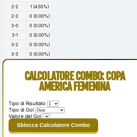
2-2
1 (4.55%)
2-3
0 (0.00%)
3-0
0 (0.00%)
3-1
0 (0.00%)
3-2
0 (0.00%)
3-3
0 (0.00%)
CALCOLATORE COMBO: COPA
AMERICA FEMENINA
Tipo di Risultato
Tipo di Gol
Valore del Gol
Sblocca Calcolatore Combo