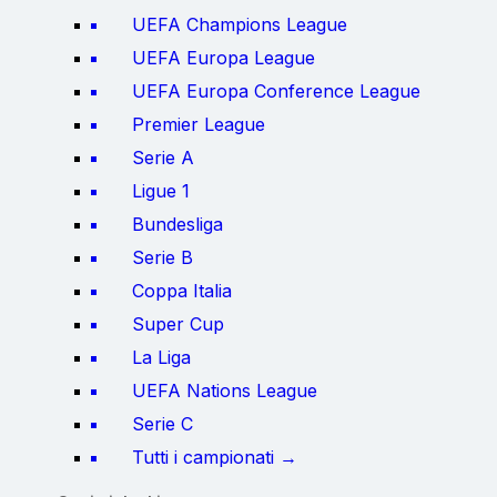
UEFA Champions League
UEFA Europa League
UEFA Europa Conference League
Premier League
Serie A
Ligue 1
Bundesliga
Serie B
Coppa Italia
Super Cup
La Liga
UEFA Nations League
Serie C
Tutti i campionati →