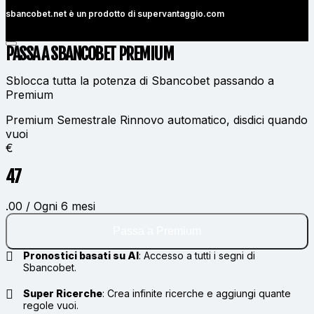
sbancobet.net è un prodotto di
supervantaggio.com
PASSA A SBANCOBET
PREMIUM
Sblocca tutta la potenza di Sbancobet passando a
Premium
Premium Semestrale
Rinnovo automatico, disdici quando
vuoi
€
47
.00 / Ogni 6 mesi
Passa a Premium
Pronostici basati su AI
:
Accesso a tutti i segni di
Sbancobet.
Super Ricerche
:
Crea infinite ricerche e aggiungi quante
regole vuoi.