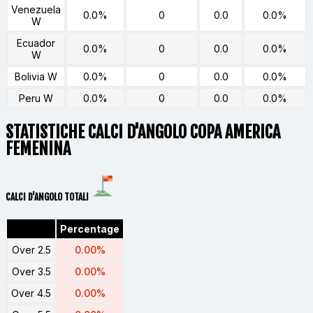
Venezuela
0.0%
0
0.0
0.0%
W
Ecuador
0.0%
0
0.0
0.0%
W
Bolivia W
0.0%
0
0.0
0.0%
Peru W
0.0%
0
0.0
0.0%
STATISTICHE CALCI D'ANGOLO
COPA AMERICA
FEMENINA
CALCI D'ANGOLO TOTALI
Percentage
Over 2.5
0.00%
Over 3.5
0.00%
Over 4.5
0.00%