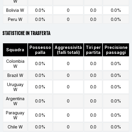
W
Bolivia W
0.0%
0
0.0
0.0%
Peru W
0.0%
0
0.0
0.0%
STATISTICHE IN TRASFERTA
Possesso
Aggressività
Tiri per
Precisione
Squadra
palla
(falli totali)
partita
passaggi
Colombia
0.0%
0
0.0
0.0%
W
Brazil W
0.0%
0
0.0
0.0%
Uruguay
0.0%
0
0.0
0.0%
W
Argentina
0.0%
0
0.0
0.0%
W
Paraguay
0.0%
0
0.0
0.0%
W
Chile W
0.0%
0
0.0
0.0%