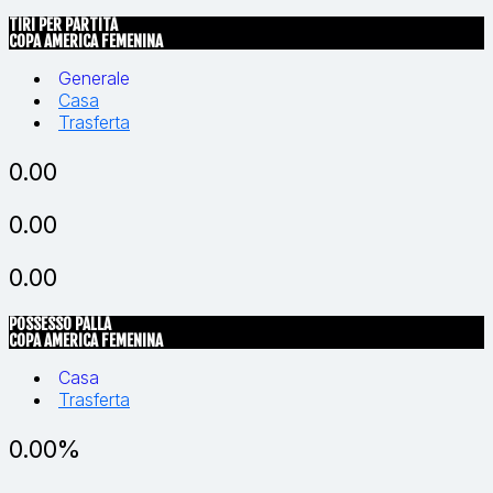
TIRI PER PARTITA
COPA AMERICA FEMENINA
Generale
Casa
Trasferta
0.00
0.00
0.00
POSSESSO PALLA
COPA AMERICA FEMENINA
Casa
Trasferta
0.00%