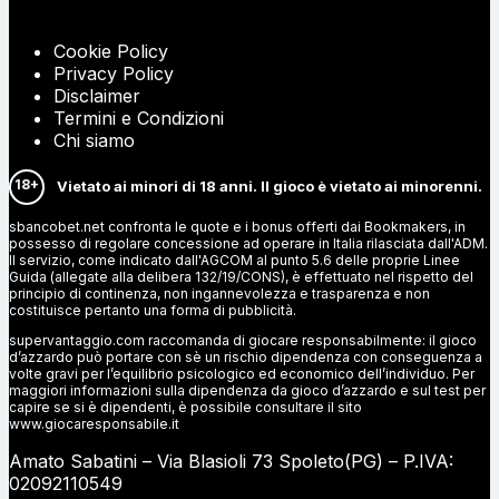
Cookie Policy
Privacy Policy
Disclaimer
Termini e Condizioni
Chi siamo
18+
Vietato ai minori di 18 anni. Il gioco è vietato ai minorenni.
sbancobet.net confronta le quote e i bonus offerti dai Bookmakers, in
possesso di regolare concessione ad operare in Italia rilasciata dall'ADM.
Il servizio, come indicato dall'AGCOM al punto 5.6 delle proprie Linee
Guida (allegate alla delibera 132/19/CONS), è effettuato nel rispetto del
principio di continenza, non ingannevolezza e trasparenza e non
costituisce pertanto una forma di pubblicità.
supervantaggio.com raccomanda di giocare responsabilmente: il gioco
d’azzardo può portare con sè un rischio dipendenza con conseguenza a
volte gravi per l’equilibrio psicologico ed economico dell’individuo. Per
maggiori informazioni sulla dipendenza da gioco d’azzardo e sul test per
capire se si è dipendenti, è possibile consultare il sito
www.giocaresponsabile.it
Amato Sabatini – Via Blasioli 73 Spoleto(PG) – P.IVA:
02092110549