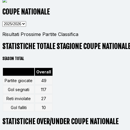
COUPE NATIONALE
Risultati
Prossime Partite
Classifica
STATISTICHE TOTALE STAGIONE COUPE NATIONAL
SEASON TOTAL
Overall
Partite giocate
49
Gol segnati
117
Reti inviolate
27
Gol falliti
10
STATISTICHE OVER/UNDER COUPE NATIONALE