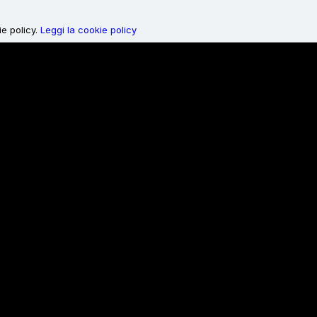
ie policy.
Leggi la cookie policy