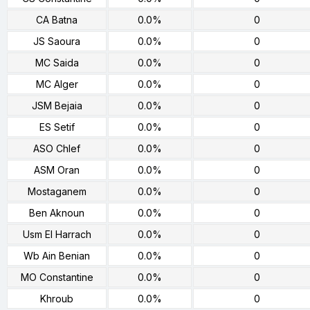
CA Batna
0.0%
0
JS Saoura
0.0%
0
MC Saida
0.0%
0
MC Alger
0.0%
0
JSM Bejaia
0.0%
0
ES Setif
0.0%
0
ASO Chlef
0.0%
0
ASM Oran
0.0%
0
Mostaganem
0.0%
0
Ben Aknoun
0.0%
0
Usm El Harrach
0.0%
0
Wb Ain Benian
0.0%
0
MO Constantine
0.0%
0
Khroub
0.0%
0