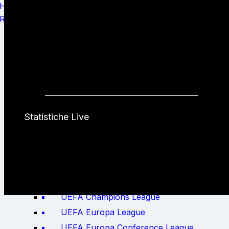
Home
Ligue 1
Raddoppio Del Giorno
Bundesliga
Serie B
Coppa Italia
Nazioni
Super Cup
La Liga
Italia
UEFA Nations League
Inghilterra
Serie C
Spagna
Tutti i campionati →
Germania
Statistiche Live
Statistiche Calci d'angolo
Francia
Statistiche Cartellini
Portogallo
Statistiche Tiri in Porta
Tutte le nazioni →
Statistiche Tiri Totali
Statistiche Fuorigioco
Campionati
Statistiche Arbitri
UEFA Champions League
UEFA Europa League
UEFA Europa Conference League