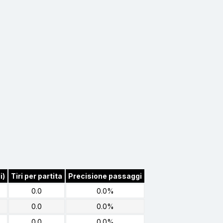
i)
Tiri per partita
Precisione passaggi
0.0
0.0%
0.0
0.0%
0.0
0.0%