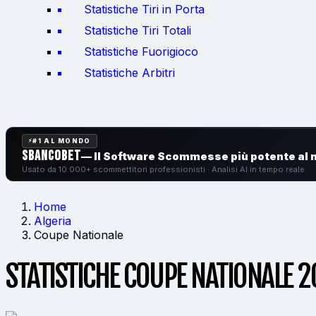
Statistiche Tiri in Porta
Statistiche Tiri Totali
Statistiche Fuorigioco
Statistiche Arbitri
#1 AL MONDO
SbancoBet
— Il Software Scommesse
più potente al
Usato da 10.000+ scommettitori professionisti · Analisi AI in tempo reale
Home
Algeria
Coupe Nationale
STATISTICHE COUPE NATIONALE 