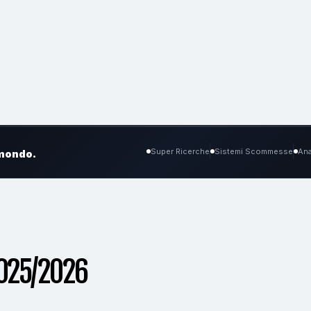
Super Ricerche
Sistemi Scommesse
Ana
 mondo.
2025/2026