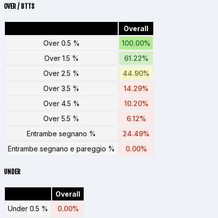
OVER / BTTS
Overall
Over 0.5 %
100.00%
Over 1.5 %
61.22%
Over 2.5 %
44.90%
Over 3.5 %
14.29%
Over 4.5 %
10.20%
Over 5.5 %
6.12%
Entrambe segnano %
24.49%
Entrambe segnano e pareggio %
0.00%
UNDER
Overall
Under 0.5 %
0.00%