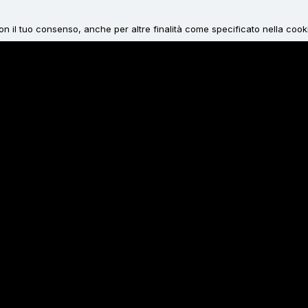
 con il tuo consenso, anche per altre finalità come specificato nella cook