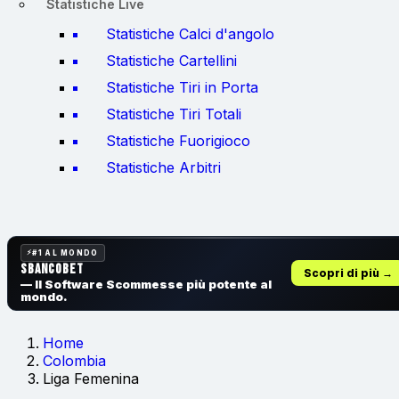
Statistiche Live
Statistiche Calci d'angolo
Statistiche Cartellini
Statistiche Tiri in Porta
Statistiche Tiri Totali
Statistiche Fuorigioco
Statistiche Arbitri
#1 AL MONDO
SbancoBet
Scopri di più →
— Il Software Scommesse
più potente al
mondo.
Home
Colombia
Liga Femenina