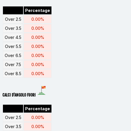
Percentage
Over 2.5
0.00%
Over 3.5
0.00%
Over 4.5
0.00%
Over 5.5
0.00%
Over 6.5
0.00%
Over 7.5
0.00%
Over 8.5
0.00%
CALCI D'ANGOLO FUORI
Percentage
Over 2.5
0.00%
Over 3.5
0.00%