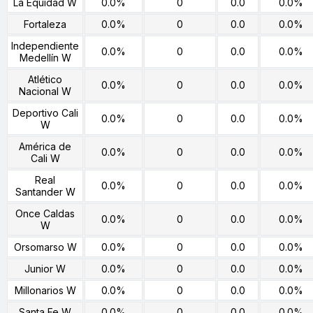
La Equidad W
0.0%
0
0.0
0.0%
Fortaleza
0.0%
0
0.0
0.0%
Independiente
0.0%
0
0.0
0.0%
Medellín W
Atlético
0.0%
0
0.0
0.0%
Nacional W
Deportivo Cali
0.0%
0
0.0
0.0%
W
América de
0.0%
0
0.0
0.0%
Cali W
Real
0.0%
0
0.0
0.0%
Santander W
Once Caldas
0.0%
0
0.0
0.0%
W
Orsomarso W
0.0%
0
0.0
0.0%
Junior W
0.0%
0
0.0
0.0%
Millonarios W
0.0%
0
0.0
0.0%
Santa Fe W
0.0%
0
0.0
0.0%