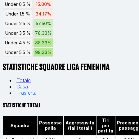
Under 0.5 %
15.00%
Under 1.5 %
34.17%
Under 2.5 %
57.50%
Under 3.5 %
78.33%
Under 4.5 %
88.33%
Under 5.5 %
98.33%
STATISTICHE SQUADRE LIGA FEMENINA
Totale
Casa
Trasferta
STATISTICHE TOTALI
Tiri
Possesso
Aggressività
Precision
Squadra
per
palla
(falli totali)
passagg
partita