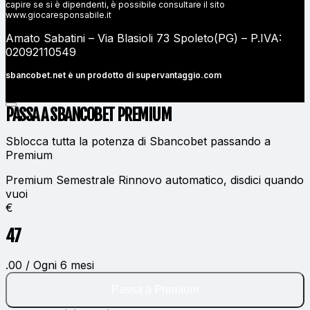
capire se si è dipendenti, è possibile consultare il sito
www.giocaresponsabile.it
Amato Sabatini – Via Blasioli 73 Spoleto(PG) – P.IVA:
02092110549
sbancobet.net è un prodotto di
supervantaggio.com
PASSA A SBANCOBET
PREMIUM
Sblocca tutta la potenza di Sbancobet passando a
Premium
Premium Semestrale
Rinnovo automatico, disdici quando
vuoi
€
47
.00 / Ogni 6 mesi
Passa a Premium