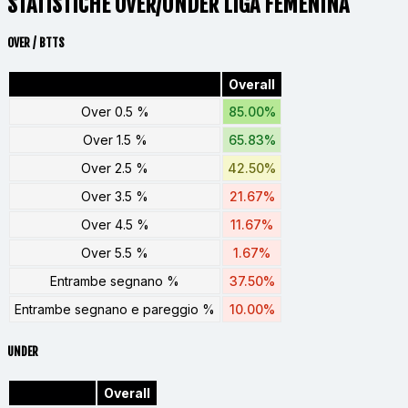
STATISTICHE OVER/UNDER LIGA FEMENINA
OVER / BTTS
Overall
Over 0.5 %
85.00%
Over 1.5 %
65.83%
Over 2.5 %
42.50%
Over 3.5 %
21.67%
Over 4.5 %
11.67%
Over 5.5 %
1.67%
Entrambe segnano %
37.50%
Entrambe segnano e pareggio %
10.00%
UNDER
Overall