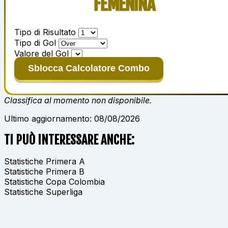
FEMENINA
Tipo di Risultato
Tipo di Gol
Valore del Gol
Sblocca Calcolatore Combo
Classifica al momento non disponibile.
Ultimo aggiornamento: 08/08/2026
TI PUÒ INTERESSARE ANCHE:
Statistiche Primera A
Statistiche Primera B
Statistiche Copa Colombia
Statistiche Superliga