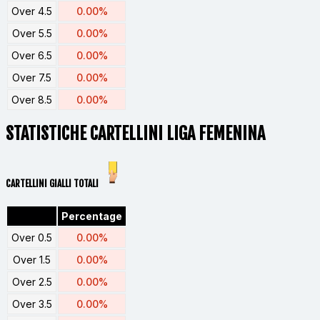
Over 4.5
0.00%
Over 5.5
0.00%
Over 6.5
0.00%
Over 7.5
0.00%
Over 8.5
0.00%
STATISTICHE CARTELLINI
LIGA FEMENINA
CARTELLINI GIALLI TOTALI
Percentage
Over 0.5
0.00%
Over 1.5
0.00%
Over 2.5
0.00%
Over 3.5
0.00%