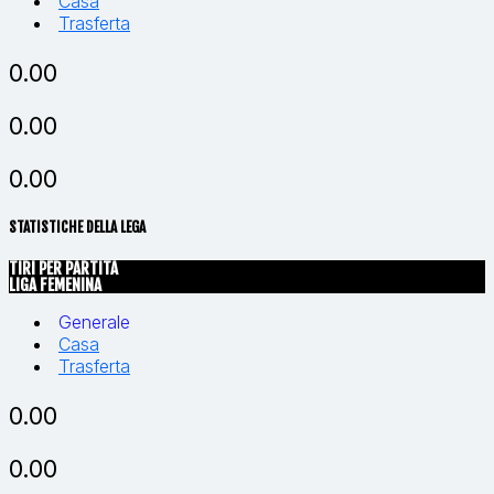
Casa
Trasferta
0.00
0.00
0.00
STATISTICHE DELLA LEGA
TIRI PER PARTITA
LIGA FEMENINA
Generale
Casa
Trasferta
0.00
0.00