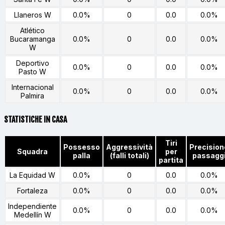
Llaneros W
0.0%
0
0.0
0.0%
Atlético
Bucaramanga
0.0%
0
0.0
0.0%
W
Deportivo
0.0%
0
0.0
0.0%
Pasto W
Internacional
0.0%
0
0.0
0.0%
Palmira
STATISTICHE IN CASA
Tiri
Possesso
Aggressività
Precision
Squadra
per
palla
(falli totali)
passagg
partita
La Equidad W
0.0%
0
0.0
0.0%
Fortaleza
0.0%
0
0.0
0.0%
Independiente
0.0%
0
0.0
0.0%
Medellín W