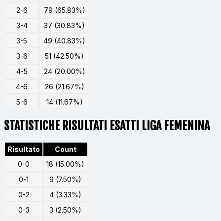
2-6
79 (65.83%)
3-4
37 (30.83%)
3-5
49 (40.83%)
3-6
51 (42.50%)
4-5
24 (20.00%)
4-6
26 (21.67%)
5-6
14 (11.67%)
STATISTICHE RISULTATI ESATTI LIGA FEMENINA
Risultato
Count
0-0
18 (15.00%)
0-1
9 (7.50%)
0-2
4 (3.33%)
0-3
3 (2.50%)