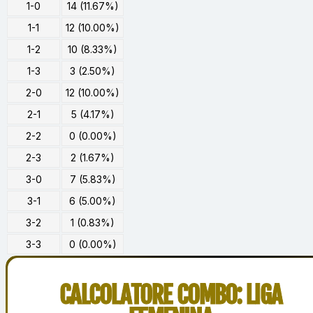
1-0
14 (11.67%)
1-1
12 (10.00%)
1-2
10 (8.33%)
1-3
3 (2.50%)
2-0
12 (10.00%)
2-1
5 (4.17%)
2-2
0 (0.00%)
2-3
2 (1.67%)
3-0
7 (5.83%)
3-1
6 (5.00%)
3-2
1 (0.83%)
3-3
0 (0.00%)
CALCOLATORE COMBO: LIGA