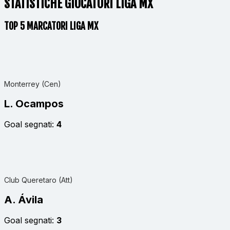
STATISTICHE GIOCATORI LIGA MX
TOP 5 MARCATORI LIGA MX
Monterrey (Cen)
L. Ocampos
Goal segnati:
4
Club Queretaro (Att)
A. Ávila
Goal segnati:
3