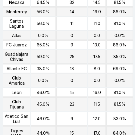
Necaxa
64.5%
32
14.5
81.5%
Monterrey
56.0%
14
19.0
86.0%
Santos
56.0%
11
11.0
81.0%
Laguna
Atlas
0.0%
0
0.0
0.0%
FC Juarez
65.0%
9
13.0
86.0%
Guadalajara
59.0%
25
17.5
85.0%
Chivas
Atlante FC
38.0%
18
8.0
69.0%
Club
0.0%
0
0.0
0.0%
America
Leon
46.0%
15
16.0
81.0%
Club
45.0%
23
11.5
81.5%
Tijuana
Atletico San
46.0%
9
12.0
83.0%
Luis
Tigres
44.0%
15
17.0
84.0%