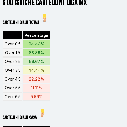
STATISTICHE CARTELLINI
LIGA MX
CARTELLINI GIALLI TOTALI
Percentage
Over 0.5
94.44%
Over 1.5
88.89%
Over 2.5
66.67%
Over 3.5
44.44%
Over 4.5
22.22%
Over 5.5
11.11%
Over 6.5
5.56%
CARTELLINI GIALLI CASA