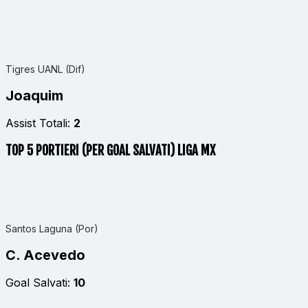
Tigres UANL (Dif)
Joaquim
Assist Totali:
2
TOP 5 PORTIERI (PER GOAL SALVATI) LIGA MX
Santos Laguna (Por)
C. Acevedo
Goal Salvati:
10