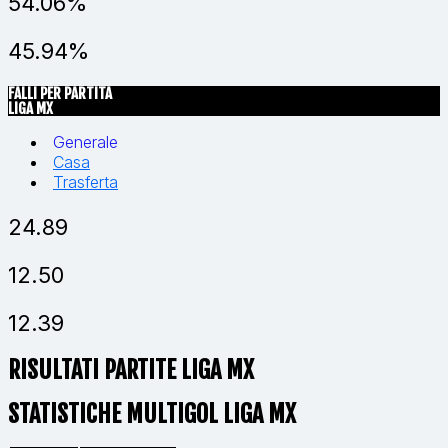
54.06%
45.94%
FALLI PER PARTITA
LIGA MX
Generale
Casa
Trasferta
24.89
12.50
12.39
RISULTATI PARTITE
LIGA MX
STATISTICHE MULTIGOL LIGA MX