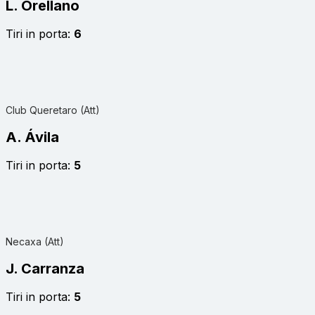
L. Orellano
Tiri in porta:
6
Club Queretaro (Att)
A. Ávila
Tiri in porta:
5
Necaxa (Att)
J. Carranza
Tiri in porta:
5