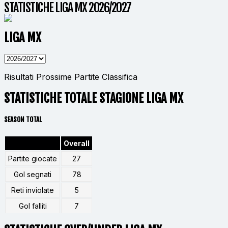
STATISTICHE LIGA MX 2026/2027
LIGA MX
Risultati
Prossime Partite
Classifica
STATISTICHE TOTALE STAGIONE LIGA MX
SEASON TOTAL
Overall
Partite giocate
27
Gol segnati
78
Reti inviolate
5
Gol falliti
7