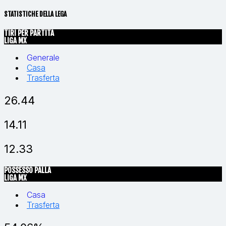
STATISTICHE DELLA LEGA
TIRI PER PARTITA
LIGA MX
Generale
Casa
Trasferta
26.44
14.11
12.33
POSSESSO PALLA
LIGA MX
Casa
Trasferta