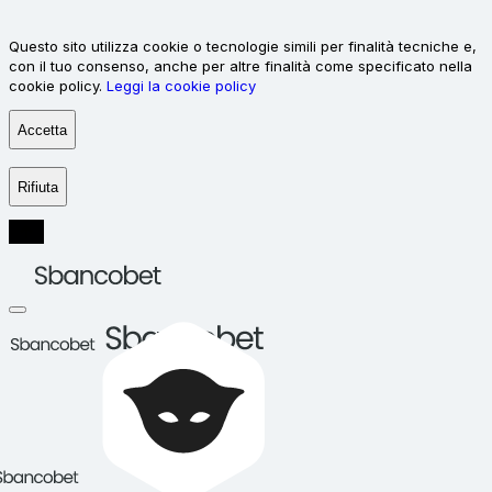
Questo sito utilizza cookie o tecnologie simili per finalità tecniche e,
con il tuo consenso, anche per altre finalità come specificato nella
cookie policy.
Leggi la cookie policy
Accetta
Rifiuta