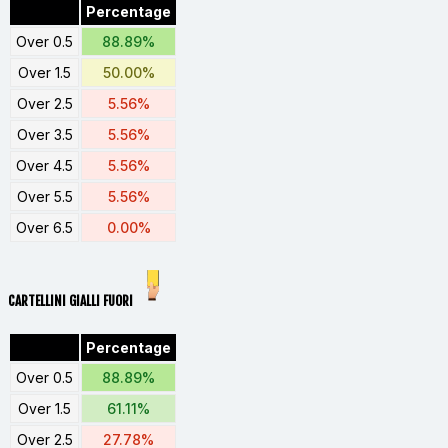
Percentage
Over 0.5
88.89%
Over 1.5
50.00%
Over 2.5
5.56%
Over 3.5
5.56%
Over 4.5
5.56%
Over 5.5
5.56%
Over 6.5
0.00%
CARTELLINI GIALLI FUORI
Percentage
Over 0.5
88.89%
Over 1.5
61.11%
Over 2.5
27.78%