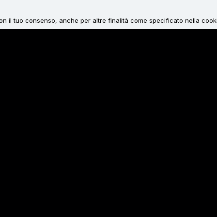
 con il tuo consenso, anche per altre finalità come specificato nella cook