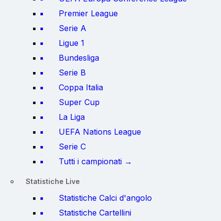
Premier League
Serie A
Ligue 1
Bundesliga
Serie B
Coppa Italia
Super Cup
La Liga
UEFA Nations League
Serie C
Tutti i campionati →
Statistiche Live
Statistiche Calci d'angolo
Statistiche Cartellini