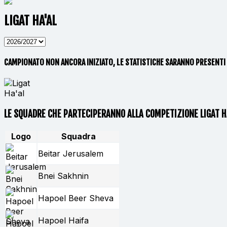
LIGAT HA'AL
CAMPIONATO NON ANCORA INIZIATO, LE STATISTICHE SARANNO PRESENTI
LE SQUADRE CHE PARTECIPERANNO ALLA COMPETIZIONE LIGAT H
Logo
Squadra
Beitar Jerusalem
Bnei Sakhnin
Hapoel Beer Sheva
Hapoel Haifa