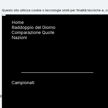
Questo sito utilizza cookie o tecnologie simili per finalità tecniche e,
Accetta
Home
Raddoppio del Giorno
Comparazione Quote
Rifiuta
Nazioni
Italia
Inghilterra
Spagna
Germania
Francia
Portogallo
Tutte le nazioni →
Campionati
UEFA Champions League
UEFA Europa League
UEFA Europa Conference League
Premier League
Serie A