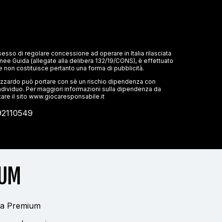
sso di regolare concessione ad operare in Italia rilasciata
inee Guida (allegate alla delibera 132/19/CONS), è effettuato
e non costituisce pertanto una forma di pubblicità.
zzardo può portare con sè un rischio dipendenza con
ndividuo. Per maggiori informazioni sulla dipendenza da
tare il sito www.giocaresponsabile.it
092110549
IUM
o a Premium