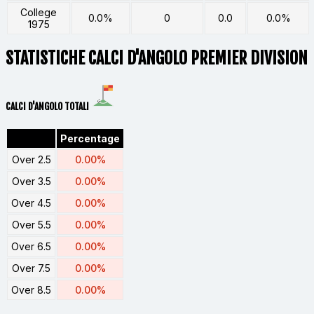
College
0.0%
0
0.0
0.0%
1975
STATISTICHE CALCI D'ANGOLO
PREMIER DIVISION
CALCI D'ANGOLO TOTALI
Percentage
Over 2.5
0.00%
Over 3.5
0.00%
Over 4.5
0.00%
Over 5.5
0.00%
Over 6.5
0.00%
Over 7.5
0.00%
Over 8.5
0.00%