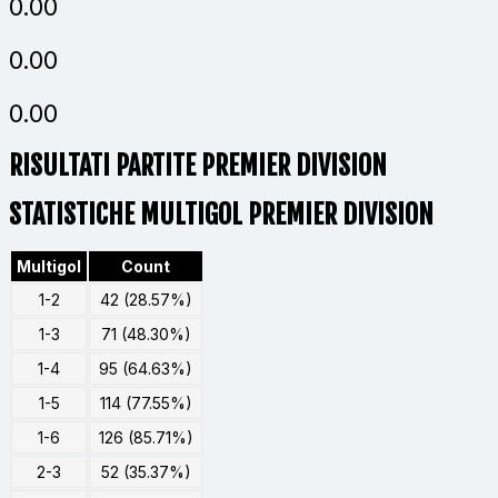
0.00
0.00
0.00
RISULTATI PARTITE
PREMIER DIVISION
STATISTICHE MULTIGOL PREMIER DIVISION
Multigol
Count
1-2
42 (28.57%)
1-3
71 (48.30%)
1-4
95 (64.63%)
1-5
114 (77.55%)
1-6
126 (85.71%)
2-3
52 (35.37%)