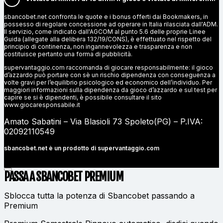
sbancobet.net confronta le quote e i bonus offerti dai Bookmakers, in
possesso di regolare concessione ad operare in Italia rilasciata dall'ADM.
Il servizio, come indicato dall'AGCOM al punto 5.6 delle proprie Linee
Guida (allegate alla delibera 132/19/CONS), è effettuato nel rispetto del
principio di continenza, non ingannevolezza e trasparenza e non
costituisce pertanto una forma di pubblicità.
supervantaggio.com raccomanda di giocare responsabilmente: il gioco
d’azzardo può portare con sè un rischio dipendenza con conseguenza a
volte gravi per l’equilibrio psicologico ed economico dell’individuo. Per
maggiori informazioni sulla dipendenza da gioco d’azzardo e sul test per
capire se si è dipendenti, è possibile consultare il sito
www.giocaresponsabile.it
Amato Sabatini – Via Blasioli 73 Spoleto(PG) – P.IVA:
02092110549
sbancobet.net è un prodotto di
supervantaggio.com
PASSA A SBANCOBET
PREMIUM
Sblocca tutta la potenza di Sbancobet passando a
Premium