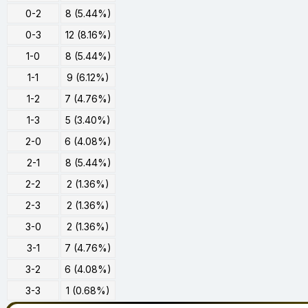
0-2
8 (5.44%)
0-3
12 (8.16%)
1-0
8 (5.44%)
1-1
9 (6.12%)
1-2
7 (4.76%)
1-3
5 (3.40%)
2-0
6 (4.08%)
2-1
8 (5.44%)
2-2
2 (1.36%)
2-3
2 (1.36%)
3-0
2 (1.36%)
3-1
7 (4.76%)
3-2
6 (4.08%)
3-3
1 (0.68%)