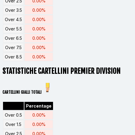
Over 2.5
0.00%
Over 3.5
0.00%
Over 4.5
0.00%
Over 5.5
0.00%
Over 6.5
0.00%
Over 7.5
0.00%
Over 8.5
0.00%
STATISTICHE CARTELLINI
PREMIER DIVISION
CARTELLINI GIALLI TOTALI
Percentage
Over 0.5
0.00%
Over 1.5
0.00%
Over 2.5
0.00%