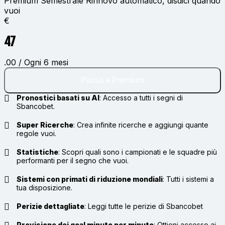
Premium Semestrale
Rinnovo automatico, disdici quando
vuoi
€
47
.00 / Ogni 6 mesi
Passa a Premium
Pronostici basati su AI
:
Accesso a tutti i segni di
Sbancobet.
Super Ricerche
:
Crea infinite ricerche e aggiungi quante
regole vuoi.
Statistiche
:
Scopri quali sono i campionati e le squadre più
performanti per il segno che vuoi.
Sistemi con primati di riduzione mondiali
:
Tutti i sistemi a
tua disposizione.
Perizie dettagliate
:
Leggi tutte le perizie di Sbancobet
Previsione dei goal minuto per minuto
:
Ottieni accesso ai