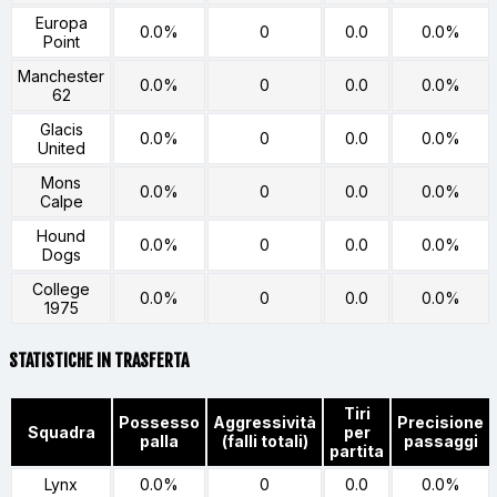
Europa
0.0%
0
0.0
0.0%
Point
Manchester
0.0%
0
0.0
0.0%
62
Glacis
0.0%
0
0.0
0.0%
United
Mons
0.0%
0
0.0
0.0%
Calpe
Hound
0.0%
0
0.0
0.0%
Dogs
College
0.0%
0
0.0
0.0%
1975
STATISTICHE IN TRASFERTA
Tiri
Possesso
Aggressività
Precisione
Squadra
per
palla
(falli totali)
passaggi
partita
Lynx
0.0%
0
0.0
0.0%