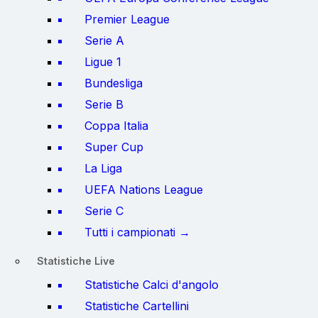
Premier League
Serie A
Ligue 1
Bundesliga
Serie B
Coppa Italia
Super Cup
La Liga
UEFA Nations League
Serie C
Tutti i campionati →
Statistiche Live
Statistiche Calci d'angolo
Statistiche Cartellini