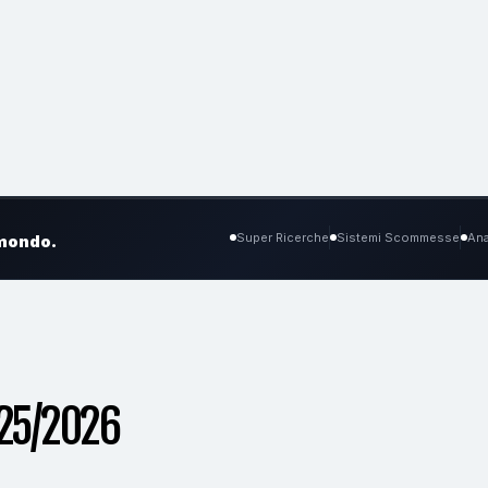
Super Ricerche
Sistemi Scommesse
Ana
 mondo.
025/2026