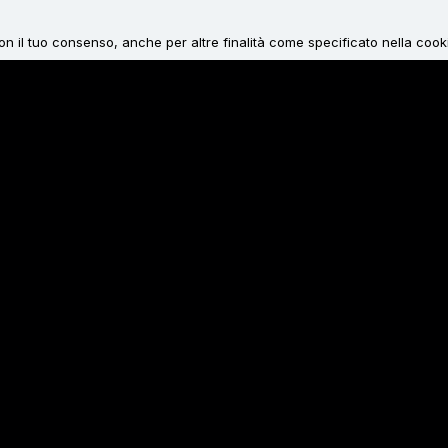
 con il tuo consenso, anche per altre finalità come specificato nella cook