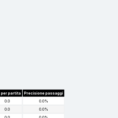
i per partita
Precisione passaggi
0.0
0.0%
0.0
0.0%
0.0
0.0%