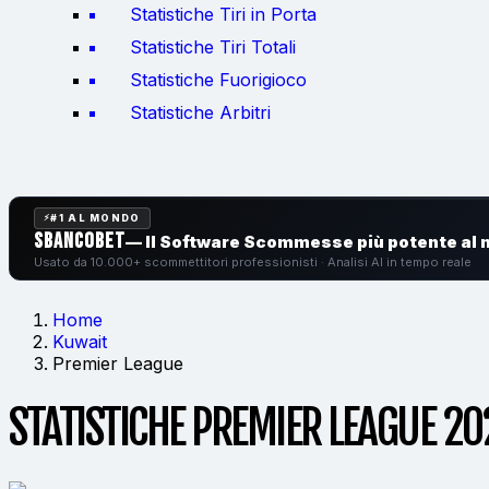
Statistiche Tiri in Porta
Statistiche Tiri Totali
Statistiche Fuorigioco
Statistiche Arbitri
#1 AL MONDO
SbancoBet
— Il Software Scommesse
più potente al
Usato da 10.000+ scommettitori professionisti · Analisi AI in tempo reale
Home
Kuwait
Premier League
STATISTICHE PREMIER LEAGUE 2