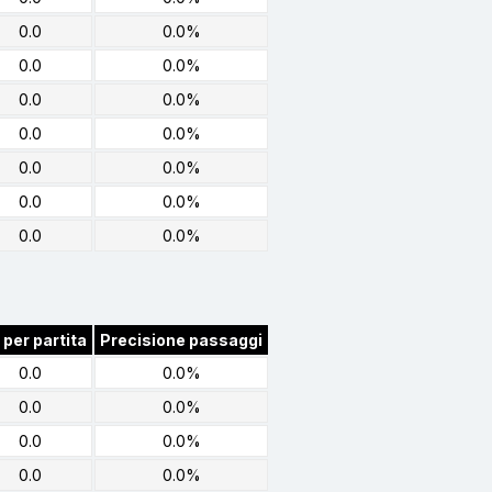
0.0
0.0%
0.0
0.0%
0.0
0.0%
0.0
0.0%
0.0
0.0%
0.0
0.0%
0.0
0.0%
i per partita
Precisione passaggi
0.0
0.0%
0.0
0.0%
0.0
0.0%
0.0
0.0%