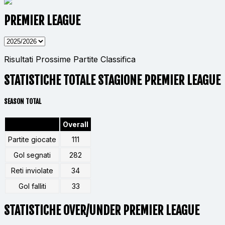
PREMIER LEAGUE
Risultati
Prossime Partite
Classifica
STATISTICHE TOTALE STAGIONE PREMIER LEAGUE
SEASON TOTAL
Overall
Partite giocate
111
Gol segnati
282
Reti inviolate
34
Gol falliti
33
STATISTICHE OVER/UNDER PREMIER LEAGUE