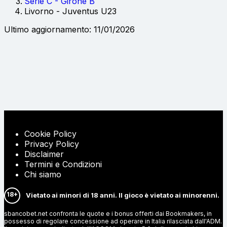
Serie C - Girone B
Livorno - Juventus U23
Ultimo aggiornamento: 11/01/2026
Cookie Policy
Privacy Policy
Disclaimer
Termini e Condizioni
Chi siamo
18+
Vietato ai minori di 18 anni. Il gioco è vietato ai minorenni.
sbancobet.net confronta le quote e i bonus offerti dai Bookmakers, in
possesso di regolare concessione ad operare in Italia rilasciata dall'ADM.