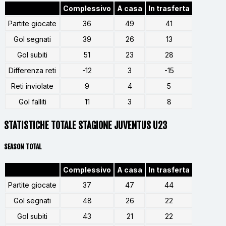
Complessivo
A casa
In trasferta
Partite giocate
36
49
41
Gol segnati
39
26
13
Gol subiti
51
23
28
Differenza reti
-12
3
-15
Reti inviolate
9
4
5
Gol falliti
11
3
8
STATISTICHE TOTALE STAGIONE JUVENTUS U23
SEASON TOTAL
Complessivo
A casa
In trasferta
Partite giocate
37
47
44
Gol segnati
48
26
22
Gol subiti
43
21
22