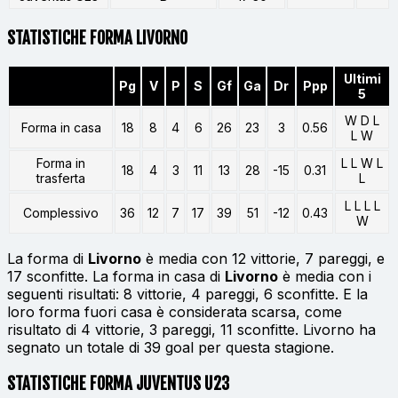
STATISTICHE FORMA LIVORNO
Ultimi
Pg
V
P
S
Gf
Ga
Dr
Ppp
5
W D L
Forma in casa
18
8
4
6
26
23
3
0.56
L W
Forma in
L L W L
18
4
3
11
13
28
-15
0.31
trasferta
L
L L L L
Complessivo
36
12
7
17
39
51
-12
0.43
W
La forma di
Livorno
è media con 12 vittorie, 7 pareggi, e
17 sconfitte. La forma in casa di
Livorno
è media con i
seguenti risultati: 8 vittorie, 4 pareggi, 6 sconfitte. E la
loro forma fuori casa è considerata scarsa, come
risultato di 4 vittorie, 3 pareggi, 11 sconfitte. Livorno ha
segnato un totale di 39 goal per questa stagione.
STATISTICHE FORMA JUVENTUS U23