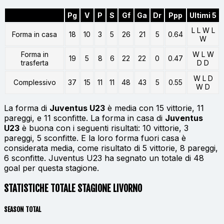
Pg
V
P
S
Gf
Ga
Dr
Ppp
Ultimi 5
L L W L
Forma in casa
18
10
3
5
26
21
5
0.64
W
Forma in
W L W
19
5
8
6
22
22
0
0.47
trasferta
D D
W L D
Complessivo
37
15
11
11
48
43
5
0.55
W D
La forma di
Juventus U23
è media con 15 vittorie, 11
pareggi, e 11 sconfitte. La forma in casa di
Juventus
U23
è buona con i seguenti risultati: 10 vittorie, 3
pareggi, 5 sconfitte. E la loro forma fuori casa è
considerata media, come risultato di 5 vittorie, 8 pareggi,
6 sconfitte. Juventus U23 ha segnato un totale di 48
goal per questa stagione.
STATISTICHE TOTALE STAGIONE LIVORNO
SEASON TOTAL