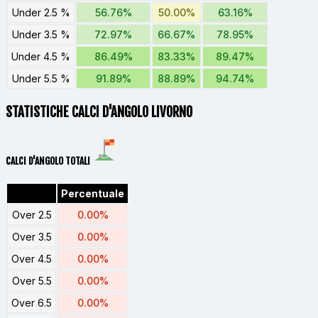
Under 2.5 %
56.76%
50.00%
63.16%
Under 3.5 %
72.97%
66.67%
78.95%
Under 4.5 %
86.49%
83.33%
89.47%
Under 5.5 %
91.89%
88.89%
94.74%
STATISTICHE CALCI D'ANGOLO LIVORNO
CALCI D'ANGOLO TOTALI
Percentuale
Over 2.5
0.00%
Over 3.5
0.00%
Over 4.5
0.00%
Over 5.5
0.00%
Over 6.5
0.00%