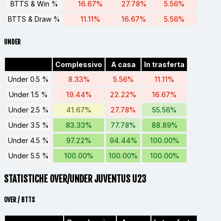
BTTS & Win %
16.67%
27.78%
5.56%
BTTS & Draw %
11.11%
16.67%
5.56%
UNDER
Complessivo
A casa
In trasferta
Under 0.5 %
8.33%
5.56%
11.11%
Under 1.5 %
19.44%
22.22%
16.67%
Under 2.5 %
41.67%
27.78%
55.56%
Under 3.5 %
83.33%
77.78%
88.89%
Under 4.5 %
97.22%
94.44%
100.00%
Under 5.5 %
100.00%
100.00%
100.00%
STATISTICHE OVER/UNDER JUVENTUS U23
OVER / BTTS