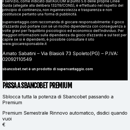
Il servizio, come indicato dall'AGCOM al punto 5.6 delle proprie Linee
Guida (allegate alla delibera 132/19/CONS), è effettuato nel rispetto del
principio di continenza, non ingannevolezza e trasparenza e non
costituisce pertanto una forma di pubblicità.
supervantaggio.com raccomanda di giocare responsabilmente: il gioco
d’azzardo può portare con sè un rischio dipendenza con conseguenza a
volte gravi per l’equilibrio psicologico ed economico dell’individuo. Per
maggiori informazioni sulla dipendenza da gioco d’azzardo e sul test per
capire se si è dipendenti, è possibile consultare il sito
www.giocaresponsabile.it
Amato Sabatini – Via Blasioli 73 Spoleto(PG) – P.IVA:
02092110549
sbancobet.net è un prodotto di
supervantaggio.com
PASSA A SBANCOBET
PREMIUM
Sblocca tutta la potenza di Sbancobet passando a
Premium
Premium Semestrale
Rinnovo automatico, disdici quando
vuoi
€