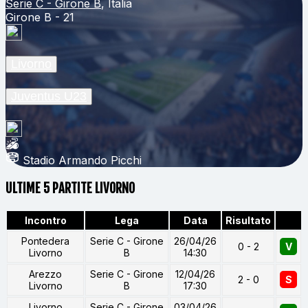
Serie C - Girone B
, Italia
Girone B - 21
Livorno
Juventus U23
Stadio Armando Picchi
ULTIME 5 PARTITE LIVORNO
Incontro
Lega
Data
Risultato
Pontedera
Serie C - Girone
26/04/26
0 - 2
V
Livorno
B
14:30
Arezzo
Serie C - Girone
12/04/26
2 - 0
S
Livorno
B
17:30
Livorno
Serie C - Girone
03/04/26