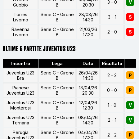
3 - 0
V
Gubbio
B
20:30
Torres
Serie C - Girone
28/03/26
3 - 1
S
Livorno
B
14:30
Ravenna
Serie C - Girone
21/03/26
2 - 0
S
Livorno
B
17:30
ULTIME 5 PARTITE JUVENTUS U23
Incontro
Lega
Data
Risultato
Juventus U23
Serie C - Girone
26/04/26
2 - 2
P
Bra
B
14:30
Pianese
Serie C - Girone
18/04/26
0 - 0
P
Juventus U23
B
20:30
Juventus U23
Serie C - Girone
12/04/26
1 - 0
V
Monterosi
B
12:30
Juventus U23
Serie C - Girone
08/04/26
2 - 1
V
Ternana
B
14:30
Perugia
Serie C - Girone
04/04/26
2 - 2
P
Juventus U23
B
17:30