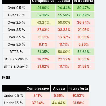
Complessivo
A casa
In trasferta
Over 0.5 %
91.89%
94.44%
89.47%
Over 1.5 %
62.16%
55.56%
68.42%
Over 2.5 %
43.24%
50.00%
36.84%
Over 3.5 %
27.03%
33.33%
21.05%
Over 4.5 %
13.51%
16.67%
10.53%
Over 5.5 %
8.11%
11.11%
5.26%
BTTS %
51.35%
50.00%
52.63%
BTTS & Win %
16.22%
22.22%
10.53%
BTTS & Draw %
21.62%
11.11%
31.58%
UNDER
Complessivo
A casa
In trasferta
Under 0.5 %
8.11%
5.56%
10.53%
Under 1.5 %
37.84%
44.44%
31.58%