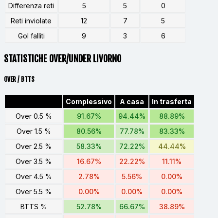
Differenza reti
5
5
0
Reti inviolate
12
7
5
Gol falliti
9
3
6
STATISTICHE OVER/UNDER LIVORNO
OVER / BTTS
Complessivo
A casa
In trasferta
Over 0.5 %
91.67%
94.44%
88.89%
Over 1.5 %
80.56%
77.78%
83.33%
Over 2.5 %
58.33%
72.22%
44.44%
Over 3.5 %
16.67%
22.22%
11.11%
Over 4.5 %
2.78%
5.56%
0.00%
Over 5.5 %
0.00%
0.00%
0.00%
BTTS %
52.78%
66.67%
38.89%