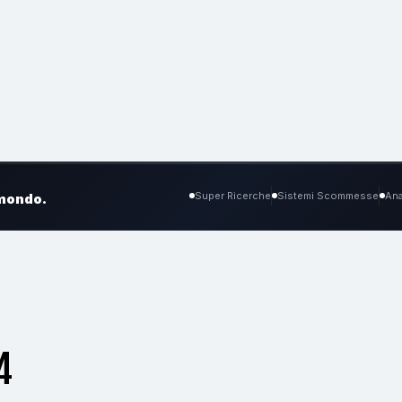
Super Ricerche
Sistemi Scommesse
Ana
 mondo.
4