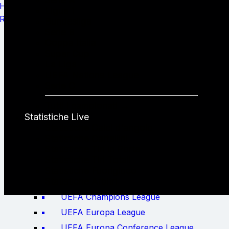
Home
Ligue 1
Raddoppio Del Giorno
Bundesliga
Serie B
Coppa Italia
Nazioni
Super Cup
La Liga
Italia
UEFA Nations League
Inghilterra
Serie C
Spagna
Tutti i campionati →
Germania
Statistiche Live
Statistiche Calci d'angolo
Francia
Statistiche Cartellini
Portogallo
Statistiche Tiri in Porta
Tutte le nazioni →
Statistiche Tiri Totali
Statistiche Fuorigioco
Campionati
Statistiche Arbitri
UEFA Champions League
UEFA Europa League
UEFA Europa Conference League