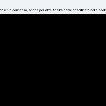
 con il tuo consenso, anche per altre finalità come specificato nella cook