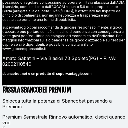
possesso di regolare concessione ad operare in Italia rilasciata dall'ADM.
Il servizio, come indicato dall'AGCOM al punto 5.6 delle proprie Linee
Guida (allegate alla delibera 132/19/CONS), è effettuato nel rispetto del
principio di continenza, non ingannevolezza e trasparenza e non
costituisce pertanto una forma di pubblicità.
supervantaggio.com raccomanda di giocare responsabilmente: il gioco
d’azzardo può portare con sè un rischio dipendenza con conseguenza a
volte gravi per l’equilibrio psicologico ed economico dell’individuo. Per
maggiori informazioni sulla dipendenza da gioco d’azzardo e sul test per
capire se si è dipendenti, è possibile consultare il sito
www.giocaresponsabile.it
Amato Sabatini – Via Blasioli 73 Spoleto(PG) – P.IVA:
02092110549
sbancobet.net è un prodotto di
supervantaggio.com
PASSA A SBANCOBET
PREMIUM
Sblocca tutta la potenza di Sbancobet passando a
Premium
Premium Semestrale
Rinnovo automatico, disdici quando
vuoi