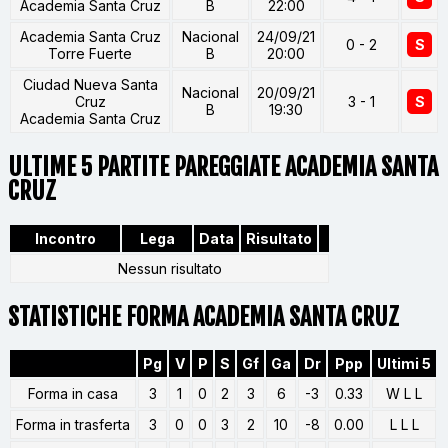
Academia Santa Cruz
B
22:00
Academia Santa Cruz
Nacional
24/09/21
0 - 2
S
Torre Fuerte
B
20:00
Ciudad Nueva Santa
Nacional
20/09/21
Cruz
3 - 1
S
B
19:30
Academia Santa Cruz
ULTIME 5 PARTITE PAREGGIATE ACADEMIA SANTA
CRUZ
Incontro
Lega
Data
Risultato
Nessun risultato
STATISTICHE FORMA ACADEMIA SANTA CRUZ
Pg
V
P
S
Gf
Ga
Dr
Ppp
Ultimi 5
Forma in casa
3
1
0
2
3
6
-3
0.33
W L L
Forma in trasferta
3
0
0
3
2
10
-8
0.00
L L L