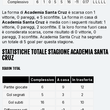
Complessivo
6
1
0
5
5
16
-11
0.17
L L L L L
La forma di
Academia Santa Cruz
è scarsa con 1
vittorie, 0 pareggi, e 5 sconfitte. La forma in casa di
Academia Santa Cruz
è media con i seguenti risultati: 1
vittorie, 0 pareggi, 2 sconfitte. E la loro forma fuori casa
è considerata scarsa, come risultato di 0 vittorie, 0
pareggi, 3 sconfitte. Academia Santa Cruz ha segnato
un totale di 5 goal per questa stagione.
STATISTICHE TOTALE STAGIONE ACADEMIA SANTA
CRUZ
SEASON TOTAL
Complessivo
A casa
In trasferta
Partite giocate
6
9
12
Gol segnati
5
3
2
Gol subiti
16
6
10
Differenza reti
-11
-3
-8