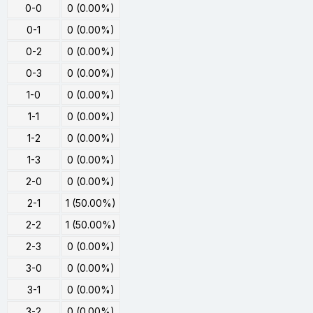
0-0
0 (0.00%)
0-1
0 (0.00%)
0-2
0 (0.00%)
0-3
0 (0.00%)
1-0
0 (0.00%)
1-1
0 (0.00%)
1-2
0 (0.00%)
1-3
0 (0.00%)
2-0
0 (0.00%)
2-1
1 (50.00%)
2-2
1 (50.00%)
2-3
0 (0.00%)
3-0
0 (0.00%)
3-1
0 (0.00%)
3-2
0 (0.00%)