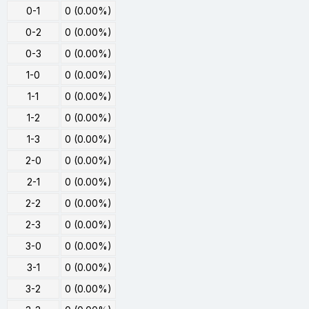
0-1
0 (0.00%)
0-2
0 (0.00%)
0-3
0 (0.00%)
1-0
0 (0.00%)
1-1
0 (0.00%)
1-2
0 (0.00%)
1-3
0 (0.00%)
2-0
0 (0.00%)
2-1
0 (0.00%)
2-2
0 (0.00%)
2-3
0 (0.00%)
3-0
0 (0.00%)
3-1
0 (0.00%)
3-2
0 (0.00%)