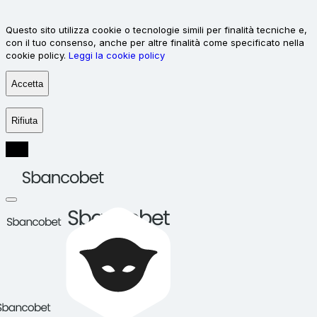
Questo sito utilizza cookie o tecnologie simili per finalità tecniche e,
con il tuo consenso, anche per altre finalità come specificato nella
cookie policy.
Leggi la cookie policy
Accetta
Rifiuta