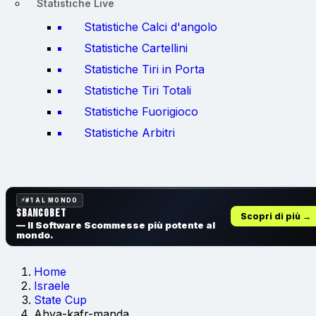
Statistiche Live
Statistiche Calci d'angolo
Statistiche Cartellini
Statistiche Tiri in Porta
Statistiche Tiri Totali
Statistiche Fuorigioco
Statistiche Arbitri
#1 AL MONDO
SbancoBet
Scopri di più →
— Il Software Scommesse
più potente al
mondo.
Home
Israele
State Cup
Ahva-kafr-manda