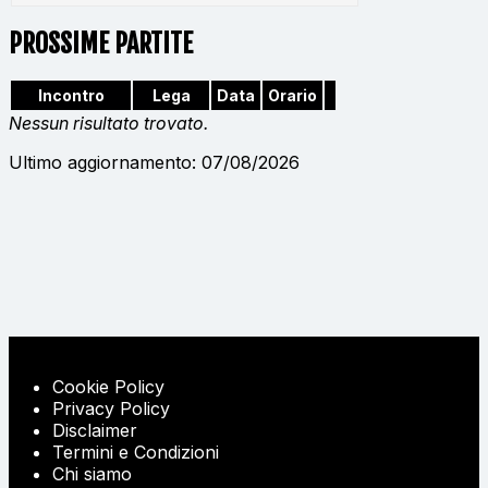
PROSSIME PARTITE
Incontro
Lega
Data
Orario
Nessun risultato trovato.
Ultimo aggiornamento: 07/08/2026
Cookie Policy
Privacy Policy
Disclaimer
Termini e Condizioni
Chi siamo