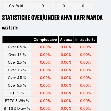
Gol falliti
0
0
0
STATISTICHE OVER/UNDER AHVA KAFR MANDA
OVER / BTTS
Complessivo
A casa
In trasferta
Over 0.5 %
0.00%
0.00%
0.00%
Over 1.5 %
0.00%
0.00%
0.00%
Over 2.5 %
0.00%
0.00%
0.00%
Over 3.5 %
0.00%
0.00%
0.00%
Over 4.5 %
0.00%
0.00%
0.00%
Over 5.5 %
0.00%
0.00%
0.00%
BTTS %
0.00%
0.00%
0.00%
BTTS & Win %
0.00%
0.00%
0.00%
BTTS & Draw %
0.00%
0.00%
0.00%