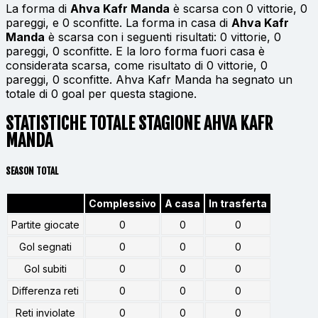
La forma di
Ahva Kafr Manda
è scarsa con 0 vittorie, 0
pareggi, e 0 sconfitte. La forma in casa di
Ahva Kafr
Manda
è scarsa con i seguenti risultati: 0 vittorie, 0
pareggi, 0 sconfitte. E la loro forma fuori casa è
considerata scarsa, come risultato di 0 vittorie, 0
pareggi, 0 sconfitte. Ahva Kafr Manda ha segnato un
totale di 0 goal per questa stagione.
STATISTICHE TOTALE STAGIONE AHVA KAFR
MANDA
SEASON TOTAL
Complessivo
A casa
In trasferta
Partite giocate
0
0
0
Gol segnati
0
0
0
Gol subiti
0
0
0
Differenza reti
0
0
0
Reti inviolate
0
0
0