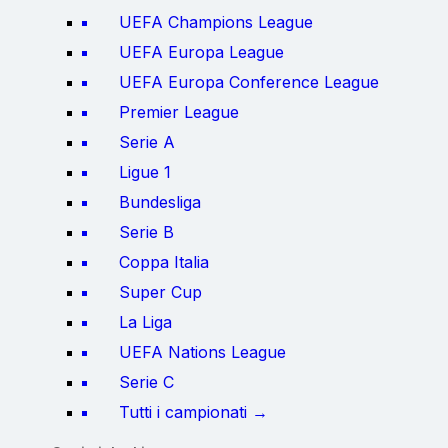
UEFA Champions League
UEFA Europa League
UEFA Europa Conference League
Premier League
Serie A
Ligue 1
Bundesliga
Serie B
Coppa Italia
Super Cup
La Liga
UEFA Nations League
Serie C
Tutti i campionati →