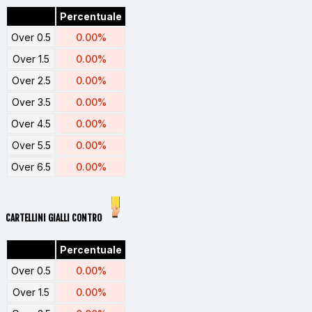
Percentuale
Over 0.5
0.00%
Over 1.5
0.00%
Over 2.5
0.00%
Over 3.5
0.00%
Over 4.5
0.00%
Over 5.5
0.00%
Over 6.5
0.00%
CARTELLINI GIALLI CONTRO
Percentuale
Over 0.5
0.00%
Over 1.5
0.00%