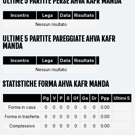
ULTIME 5 PARTITE PERSE AHVA KAFR MANDA
Incontro
Lega
Data
Risultato
Nessun risultato
ULTIME 5 PARTITE PAREGGIATE AHVA KAFR
MANDA
Incontro
Lega
Data
Risultato
Nessun risultato
STATISTICHE FORMA AHVA KAFR MANDA
Pg
V
P
S
Gf
Ga
Dr
Ppp
Ultimi 5
Forma in casa
0
0
0
0
0
0
0
0.00
Forma in trasferta
0
0
0
0
0
0
0
0.00
Complessivo
0
0
0
0
0
0
0
0.00