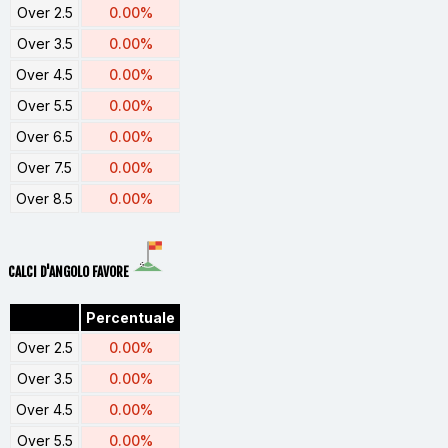
Over 2.5
0.00%
Over 3.5
0.00%
Over 4.5
0.00%
Over 5.5
0.00%
Over 6.5
0.00%
Over 7.5
0.00%
Over 8.5
0.00%
CALCI D'ANGOLO FAVORE
Percentuale
Over 2.5
0.00%
Over 3.5
0.00%
Over 4.5
0.00%
Over 5.5
0.00%