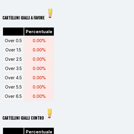
CARTELLINI GIALLI A FAVORE
Percentuale
Over 0.5
0.00%
Over 1.5
0.00%
Over 2.5
0.00%
Over 3.5
0.00%
Over 4.5
0.00%
Over 5.5
0.00%
Over 6.5
0.00%
CARTELLINI GIALLI CONTRO
Percentuale