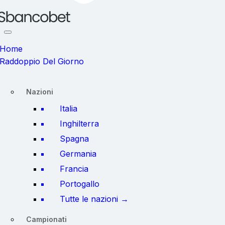
Home
Raddoppio Del Giorno
Nazioni
Italia
Inghilterra
Spagna
Germania
Francia
Portogallo
Tutte le nazioni →
Campionati