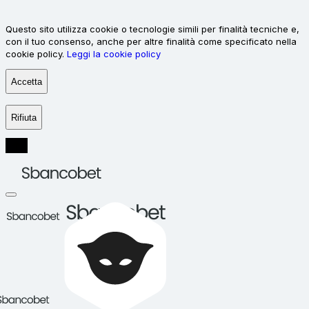
Questo sito utilizza cookie o tecnologie simili per finalità tecniche e,
con il tuo consenso, anche per altre finalità come specificato nella
cookie policy.
Leggi la cookie policy
Accetta
Rifiuta