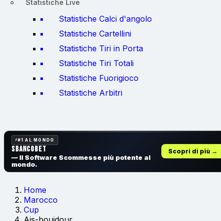
Statistiche Live
Statistiche Calci d'angolo
Statistiche Cartellini
Statistiche Tiri in Porta
Statistiche Tiri Totali
Statistiche Fuorigioco
Statistiche Arbitri
#1 AL MONDO
SbancoBet
Scopri di più →
— Il Software Scommesse
più potente al
mondo.
Home
Marocco
Cup
Ajs-boujdour