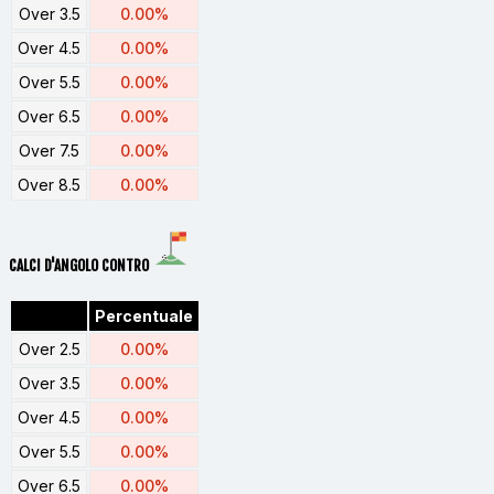
Over 3.5
0.00%
Over 4.5
0.00%
Over 5.5
0.00%
Over 6.5
0.00%
Over 7.5
0.00%
Over 8.5
0.00%
CALCI D'ANGOLO CONTRO
Percentuale
Over 2.5
0.00%
Over 3.5
0.00%
Over 4.5
0.00%
Over 5.5
0.00%
Over 6.5
0.00%