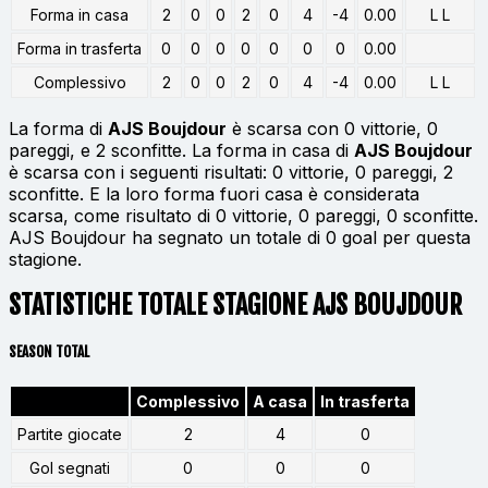
Forma in casa
2
0
0
2
0
4
-4
0.00
L L
Forma in trasferta
0
0
0
0
0
0
0
0.00
Complessivo
2
0
0
2
0
4
-4
0.00
L L
La forma di
AJS Boujdour
è scarsa con 0 vittorie, 0
pareggi, e 2 sconfitte. La forma in casa di
AJS Boujdour
è scarsa con i seguenti risultati: 0 vittorie, 0 pareggi, 2
sconfitte. E la loro forma fuori casa è considerata
scarsa, come risultato di 0 vittorie, 0 pareggi, 0 sconfitte.
AJS Boujdour ha segnato un totale di 0 goal per questa
stagione.
STATISTICHE TOTALE STAGIONE AJS BOUJDOUR
SEASON TOTAL
Complessivo
A casa
In trasferta
Partite giocate
2
4
0
Gol segnati
0
0
0