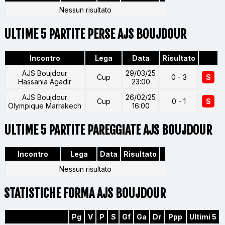
Nessun risultato
ULTIME 5 PARTITE PERSE AJS BOUJDOUR
Incontro
Lega
Data
Risultato
AJS Boujdour
29/03/25
Cup
0 - 3
S
Hassania Agadir
23:00
AJS Boujdour
26/02/25
Cup
0 - 1
S
Olympique Marrakech
16:00
ULTIME 5 PARTITE PAREGGIATE AJS BOUJDOUR
Incontro
Lega
Data
Risultato
Nessun risultato
STATISTICHE FORMA AJS BOUJDOUR
Pg
V
P
S
Gf
Ga
Dr
Ppp
Ultimi 5