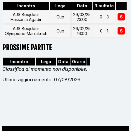
Incontro
Lega
Data
Risultato
AJS Boujdour
29/03/25
Cup
0 - 3
S
Hassania Agadir
23:00
AJS Boujdour
26/02/25
Cup
0 - 1
S
Olympique Marrakech
16:00
PROSSIME PARTITE
Incontro
Lega
Data
Orario
Classifica al momento non disponibile.
Ultimo aggiornamento: 07/08/2026