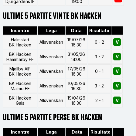
Djurgardens IF
19:00
ULTIME 5 PARTITE VINTE BK HACKEN
Incontro
Lega
Data
Risultato
Halmstad
19/07/26
Allsvenskan
0 - 2
V
BK Hacken
16:30
BK Hacken
31/05/26
Allsvenskan
3 - 2
V
Hammarby FF
14:00
Mjallby AIF
17/05/26
Allsvenskan
0 - 1
V
BK Hacken
16:30
BK Hacken
10/05/26
Allsvenskan
3 - 2
V
Malmo FF
16:30
BK Hacken
19/04/26
Allsvenskan
2 - 1
V
Gais
16:30
ULTIME 5 PARTITE PERSE BK HACKEN
Incontro
Lega
Data
Risultato