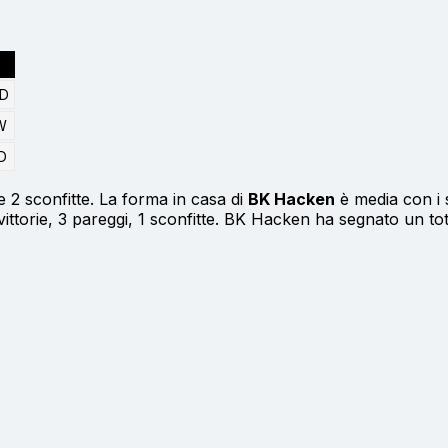
 D
W
D
e 2 sconfitte. La forma in casa di
BK Hacken
è media con i se
ittorie, 3 pareggi, 1 sconfitte. BK Hacken ha segnato un tot