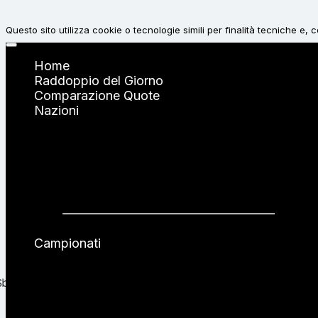
Questo sito utilizza cookie o tecnologie simili per finalità tecniche e,
Accetta
Home
Raddoppio del Giorno
Comparazione Quote
Rifiuta
Nazioni
Italia
Inghilterra
Spagna
Germania
Francia
Portogallo
Tutte le nazioni →
Campionati
UEFA Champions League
UEFA Europa League
UEFA Europa Conference League
Premier League
Serie A