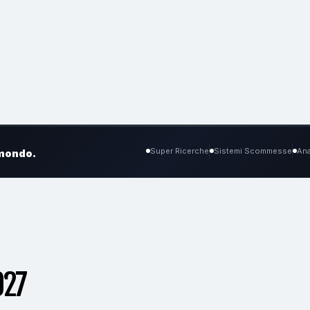
Super Ricerche
Sistemi Scommesse
Ana
 mondo.
027