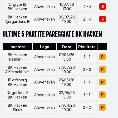
Orgryte IS
11/07/26
Allsvenskan
4 - 3
S
BK Hacken
17:30
BK Hacken
06/07/26
Allsvenskan
2 - 4
S
Djurgardens IF
19:00
ULTIME 5 PARTITE PAREGGIATE BK HACKEN
Incontro
Lega
Data
Risultato
BK Hacken
01/08/26
Allsvenskan
1 - 1
P
kalmar FF
15:00
BK Hacken
27/07/26
Allsvenskan
0 - 0
P
AIK stockholm
19:00
IF elfsborg
25/05/26
Allsvenskan
1 - 1
P
BK Hacken
19:00
Degerfors IF
02/05/26
Allsvenskan
1 - 1
P
BK Hacken
15:00
BK Hacken
27/04/26
Allsvenskan
2 - 2
P
Sirius
19:00