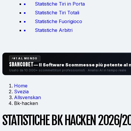
Statistiche Tiri in Porta
Statistiche Tiri Totali
Statistiche Fuorigioco
Statistiche Arbitri
#1 AL MONDO
SbancoBet
— Il Software Scommesse
più potente al
Usato da 10.000+ scommettitori professionisti · Analisi AI in tempo reale
Home
Svezia
Allsvenskan
Bk-hacken
STATISTICHE BK HACKEN 2026/2