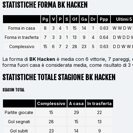
STATISTICHE FORMA BK HACKEN
Pg
V
P
S
Gf
Ga
Dr
Ppp
Ultimi 5
Forma in casa
8
3
4
1
15
14
1
0.63
W W D W
Forma in trasferta
7
3
3
1
13
9
4
0.64
D W D D 
Complessivo
15
6
7
2
28
23
5
0.63
D D W W 
La forma di
BK Hacken
è media con 6 vittorie, 7 pareggi, 
forma fuori casa è considerata media, come risultato di 3 v
STATISTICHE TOTALE STAGIONE BK HACKEN
SEASON TOTAL
Complessivo
A casa
In trasferta
Partite giocate
15
29
22
Gol segnati
28
15
13
Gol subiti
23
14
9