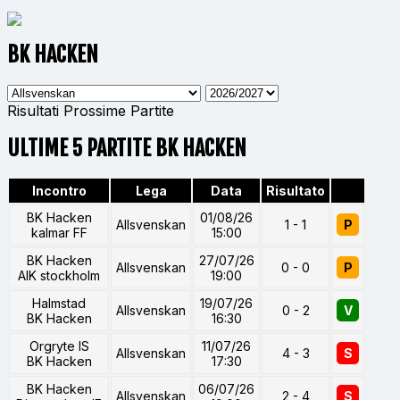
BK HACKEN
Risultati
Prossime Partite
ULTIME 5 PARTITE BK HACKEN
Incontro
Lega
Data
Risultato
BK Hacken
01/08/26
Allsvenskan
1 - 1
P
kalmar FF
15:00
BK Hacken
27/07/26
Allsvenskan
0 - 0
P
AIK stockholm
19:00
Halmstad
19/07/26
Allsvenskan
0 - 2
V
BK Hacken
16:30
Orgryte IS
11/07/26
Allsvenskan
4 - 3
S
BK Hacken
17:30
BK Hacken
06/07/26
Allsvenskan
2 - 4
S