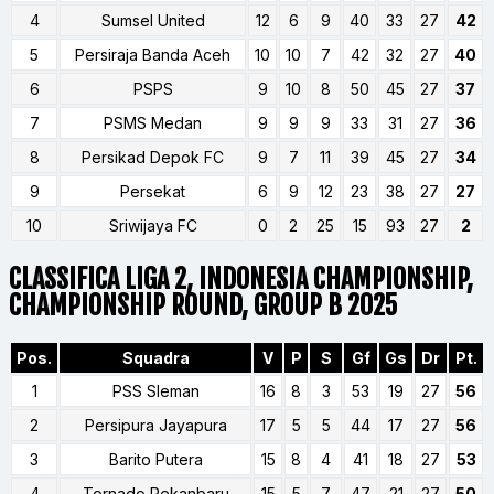
4
Sumsel United
12
6
9
40
33
27
42
5
Persiraja Banda Aceh
10
10
7
42
32
27
40
6
PSPS
9
10
8
50
45
27
37
7
PSMS Medan
9
9
9
33
31
27
36
8
Persikad Depok FC
9
7
11
39
45
27
34
9
Persekat
6
9
12
23
38
27
27
10
Sriwijaya FC
0
2
25
15
93
27
2
CLASSIFICA LIGA 2, INDONESIA CHAMPIONSHIP,
CHAMPIONSHIP ROUND, GROUP B 2025
Pos.
Squadra
V
P
S
Gf
Gs
Dr
Pt.
1
PSS Sleman
16
8
3
53
19
27
56
2
Persipura Jayapura
17
5
5
44
17
27
56
3
Barito Putera
15
8
4
41
18
27
53
4
Tornado Pekanbaru
15
5
7
47
21
27
50