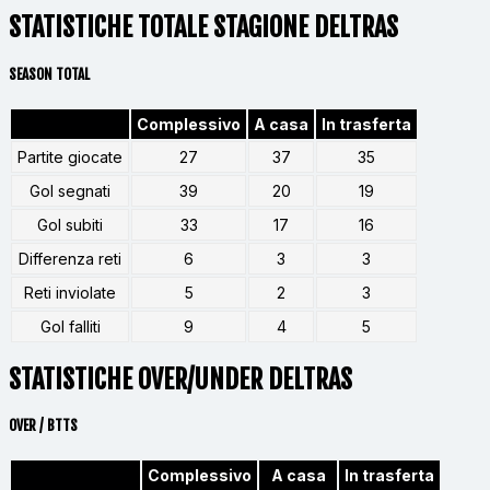
STATISTICHE TOTALE STAGIONE DELTRAS
SEASON TOTAL
Complessivo
A casa
In trasferta
Partite giocate
27
37
35
Gol segnati
39
20
19
Gol subiti
33
17
16
Differenza reti
6
3
3
Reti inviolate
5
2
3
Gol falliti
9
4
5
STATISTICHE OVER/UNDER DELTRAS
OVER / BTTS
Complessivo
A casa
In trasferta