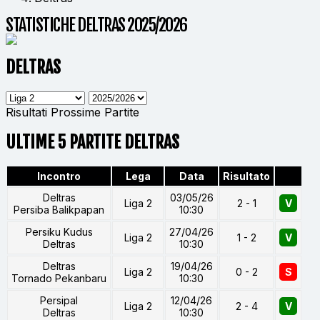
STATISTICHE DELTRAS 2025/2026
DELTRAS
Risultati
Prossime Partite
ULTIME 5 PARTITE DELTRAS
Incontro
Lega
Data
Risultato
Deltras
03/05/26
Liga 2
2 - 1
V
Persiba Balikpapan
10:30
Persiku Kudus
27/04/26
Liga 2
1 - 2
V
Deltras
10:30
Deltras
19/04/26
Liga 2
0 - 2
S
Tornado Pekanbaru
10:30
Persipal
12/04/26
Liga 2
2 - 4
V
Deltras
10:30