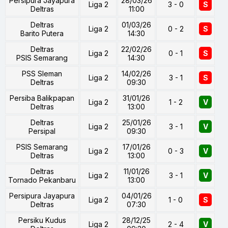
Persipura Jayapura
28/03/26
Liga 2
3 - 0
S
Deltras
11:00
Deltras
01/03/26
Liga 2
0 - 2
S
Barito Putera
14:30
Deltras
22/02/26
Liga 2
0 - 1
S
PSIS Semarang
14:30
PSS Sleman
14/02/26
Liga 2
3 - 1
S
Deltras
09:30
Persiba Balikpapan
31/01/26
Liga 2
1 - 2
V
Deltras
13:00
Deltras
25/01/26
Liga 2
3 - 1
V
Persipal
09:30
PSIS Semarang
17/01/26
Liga 2
0 - 3
V
Deltras
13:00
Deltras
11/01/26
Liga 2
3 - 1
V
Tornado Pekanbaru
13:00
Persipura Jayapura
04/01/26
Liga 2
1 - 0
S
Deltras
07:30
Persiku Kudus
28/12/25
Liga 2
2 - 4
V