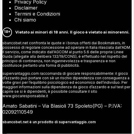
Privacy Policy
Disclaimer
Termini e Condizioni
Chi siamo
18+
Vietato ai minori di 18 anni. Il gioco è vietato ai minorenni.
sbancobet.net confronta le quote e i bonus offerti dai Bookmakers, in
possesso di regolare concessione ad operare in Italia rilasciata dall'ADM.
Il servizio, come indicato dall'AGCOM al punto 5.6 delle proprie Linee
Guida (allegate alla delibera 132/19/CONS), è effettuato nel rispetto del
principio di continenza, non ingannevolezza e trasparenza e non
costituisce pertanto una forma di pubblicità.
supervantaggio.com raccomanda di giocare responsabilmente: il gioco
d’azzardo può portare con sè un rischio dipendenza con conseguenza a
volte gravi per l’equilibrio psicologico ed economico dell’individuo. Per
maggiori informazioni sulla dipendenza da gioco d’azzardo e sul test per
capire se si è dipendenti, è possibile consultare il sito
www.giocaresponsabile.it
Amato Sabatini – Via Blasioli 73 Spoleto(PG) – P.IVA:
02092110549
sbancobet.net è un prodotto di
supervantaggio.com