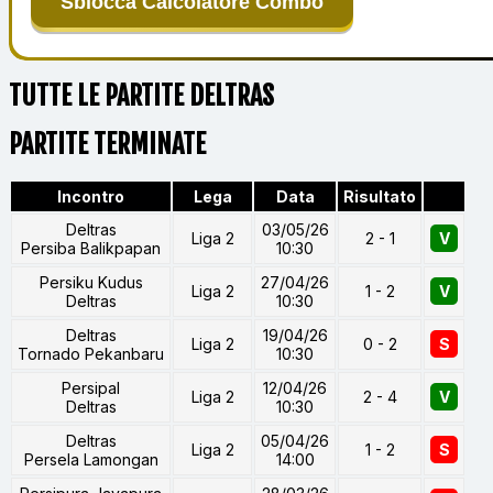
Sblocca Calcolatore Combo
TUTTE LE PARTITE DELTRAS
PARTITE TERMINATE
Incontro
Lega
Data
Risultato
Deltras
03/05/26
Liga 2
2 - 1
V
Persiba Balikpapan
10:30
Persiku Kudus
27/04/26
Liga 2
1 - 2
V
Deltras
10:30
Deltras
19/04/26
Liga 2
0 - 2
S
Tornado Pekanbaru
10:30
Persipal
12/04/26
Liga 2
2 - 4
V
Deltras
10:30
Deltras
05/04/26
Liga 2
1 - 2
S
Persela Lamongan
14:00