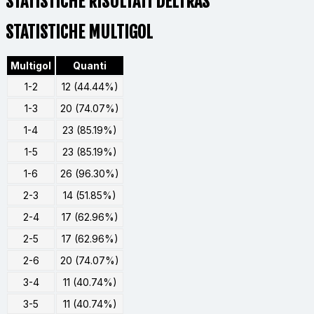
STATISTICHE RISULTATI DELTRAS
STATISTICHE MULTIGOL
Multigol
Quanti
1-2
12 (44.44%)
1-3
20 (74.07%)
1-4
23 (85.19%)
1-5
23 (85.19%)
1-6
26 (96.30%)
2-3
14 (51.85%)
2-4
17 (62.96%)
2-5
17 (62.96%)
2-6
20 (74.07%)
3-4
11 (40.74%)
3-5
11 (40.74%)