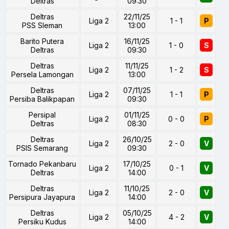
Deltras
09:30
Deltras
22/11/25
Liga 2
1 - 1
P
PSS Sleman
13:00
Barito Putera
16/11/25
Liga 2
1 - 0
S
Deltras
09:30
Deltras
11/11/25
Liga 2
1 - 2
S
Persela Lamongan
13:00
Deltras
07/11/25
Liga 2
1 - 1
P
Persiba Balikpapan
09:30
Persipal
01/11/25
Liga 2
0 - 0
P
Deltras
08:30
Deltras
26/10/25
Liga 2
2 - 0
V
PSIS Semarang
09:30
Tornado Pekanbaru
17/10/25
Liga 2
0 - 1
V
Deltras
14:00
Deltras
11/10/25
Liga 2
2 - 0
V
Persipura Jayapura
14:00
Deltras
05/10/25
Liga 2
4 - 2
V
Persiku Kudus
14:00