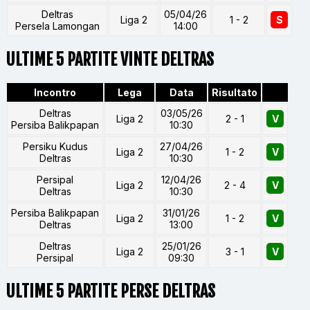
Deltras
05/04/26
Liga 2
1 - 2
S
Persela Lamongan
14:00
ULTIME 5 PARTITE VINTE DELTRAS
Incontro
Lega
Data
Risultato
Deltras
03/05/26
Liga 2
2 - 1
V
Persiba Balikpapan
10:30
Persiku Kudus
27/04/26
Liga 2
1 - 2
V
Deltras
10:30
Persipal
12/04/26
Liga 2
2 - 4
V
Deltras
10:30
Persiba Balikpapan
31/01/26
Liga 2
1 - 2
V
Deltras
13:00
Deltras
25/01/26
Liga 2
3 - 1
V
Persipal
09:30
ULTIME 5 PARTITE PERSE DELTRAS