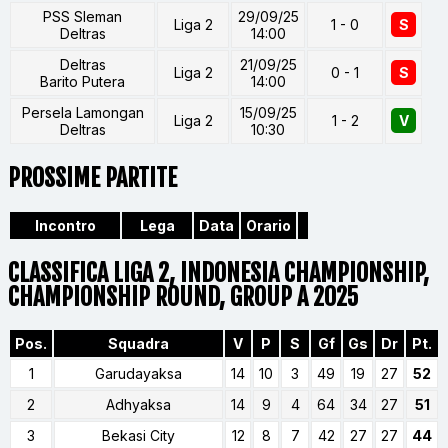
PSS Sleman
29/09/25
Liga 2
1 - 0
S
Deltras
14:00
Deltras
21/09/25
Liga 2
0 - 1
S
Barito Putera
14:00
Persela Lamongan
15/09/25
Liga 2
1 - 2
V
Deltras
10:30
PROSSIME PARTITE
Incontro
Lega
Data
Orario
CLASSIFICA LIGA 2, INDONESIA CHAMPIONSHIP,
CHAMPIONSHIP ROUND, GROUP A 2025
Pos.
Squadra
V
P
S
Gf
Gs
Dr
Pt.
1
Garudayaksa
14
10
3
49
19
27
52
2
Adhyaksa
14
9
4
64
34
27
51
3
Bekasi City
12
8
7
42
27
27
44