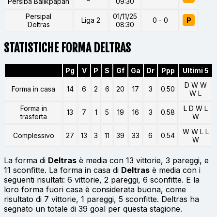
Persiba Balikpapan
09:30
Persipal
01/11/25
Liga 2
0 - 0
P
Deltras
08:30
STATISTICHE FORMA DELTRAS
Pg
V
P
S
Gf
Ga
Dr
Ppp
Ultimi 5
D W W
Forma in casa
14
6
2
6
20
17
3
0.50
W L
Forma in
L D W L
13
7
1
5
19
16
3
0.58
trasferta
W
W W L L
Complessivo
27
13
3
11
39
33
6
0.54
W
La forma di
Deltras
è media con 13 vittorie, 3 pareggi, e
11 sconfitte. La forma in casa di
Deltras
è media con i
seguenti risultati: 6 vittorie, 2 pareggi, 6 sconfitte. E la
loro forma fuori casa è considerata buona, come
risultato di 7 vittorie, 1 pareggi, 5 sconfitte. Deltras ha
segnato un totale di 39 goal per questa stagione.