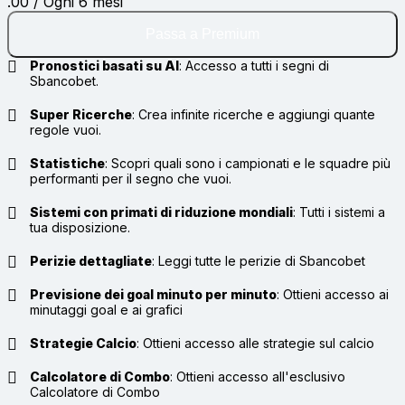
.00 / Ogni 6 mesi
Passa a Premium
Pronostici basati su AI
:
Accesso a tutti i segni di
Sbancobet.
Super Ricerche
:
Crea infinite ricerche e aggiungi quante
regole vuoi.
Statistiche
:
Scopri quali sono i campionati e le squadre più
performanti per il segno che vuoi.
Sistemi con primati di riduzione mondiali
:
Tutti i sistemi a
tua disposizione.
Perizie dettagliate
:
Leggi tutte le perizie di Sbancobet
Previsione dei goal minuto per minuto
:
Ottieni accesso ai
minutaggi goal e ai grafici
Strategie Calcio
:
Ottieni accesso alle strategie sul calcio
Calcolatore di Combo
:
Ottieni accesso all'esclusivo
Calcolatore di Combo