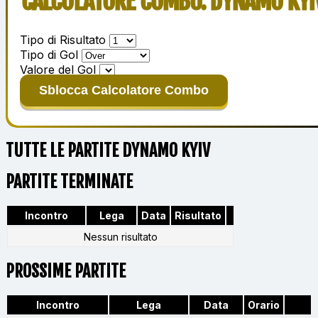
CALCOLATORE COMBO: DYNAMO KYI
Tipo di Risultato
Tipo di Gol
Valore del Gol
Sblocca Calcolatore Combo
TUTTE LE PARTITE DYNAMO KYIV
PARTITE TERMINATE
Incontro
Lega
Data
Risultato
Nessun risultato
PROSSIME PARTITE
Incontro
Lega
Data
Orario