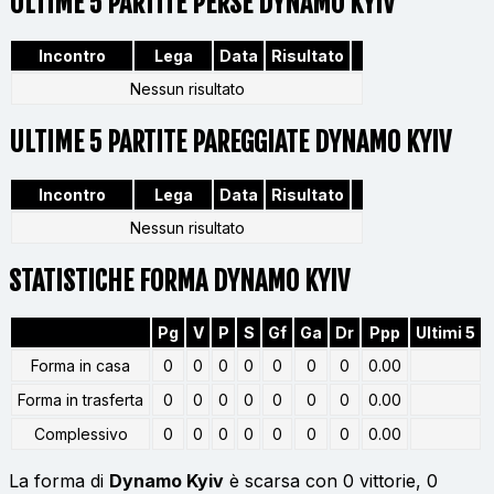
ULTIME 5 PARTITE PERSE DYNAMO KYIV
Incontro
Lega
Data
Risultato
Nessun risultato
ULTIME 5 PARTITE PAREGGIATE DYNAMO KYIV
Incontro
Lega
Data
Risultato
Nessun risultato
STATISTICHE FORMA DYNAMO KYIV
Pg
V
P
S
Gf
Ga
Dr
Ppp
Ultimi 5
Forma in casa
0
0
0
0
0
0
0
0.00
Forma in trasferta
0
0
0
0
0
0
0
0.00
Complessivo
0
0
0
0
0
0
0
0.00
La forma di
Dynamo Kyiv
è scarsa con 0 vittorie, 0