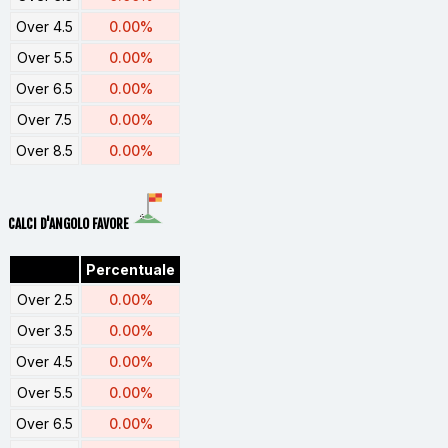
Over 4.5
0.00%
Over 5.5
0.00%
Over 6.5
0.00%
Over 7.5
0.00%
Over 8.5
0.00%
CALCI D'ANGOLO FAVORE
Percentuale
Over 2.5
0.00%
Over 3.5
0.00%
Over 4.5
0.00%
Over 5.5
0.00%
Over 6.5
0.00%