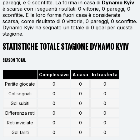
pareggi, e 0 sconfitte. La forma in casa di
Dynamo Kyiv
è scarsa con i seguenti risultati: 0 vittorie, 0 pareggi, 0
sconfitte. E la loro forma fuori casa è considerata
scarsa, come risultato di 0 vittorie, 0 pareggi, 0 sconfitte.
Dynamo Kyiv ha segnato un totale di 0 goal per questa
stagione.
STATISTICHE TOTALE STAGIONE DYNAMO KYIV
SEASON TOTAL
Complessivo
A casa
In trasferta
Partite giocate
0
0
0
Gol segnati
0
0
0
Gol subiti
0
0
0
Differenza reti
0
0
0
Reti inviolate
0
0
0
Gol falliti
0
0
0