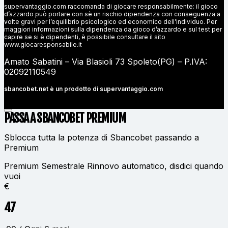
supervantaggio.com raccomanda di giocare responsabilmente: il gioco
d’azzardo può portare con sè un rischio dipendenza con conseguenza a
volte gravi per l’equilibrio psicologico ed economico dell’individuo. Per
maggiori informazioni sulla dipendenza da gioco d’azzardo e sul test per
capire se si è dipendenti, è possibile consultare il sito
www.giocaresponsabile.it
Amato Sabatini – Via Blasioli 73 Spoleto(PG) – P.IVA:
02092110549
sbancobet.net è un prodotto di
supervantaggio.com
PASSA A SBANCOBET
PREMIUM
Sblocca tutta la potenza di Sbancobet passando a
Premium
Premium Semestrale
Rinnovo automatico, disdici quando
vuoi
€
47