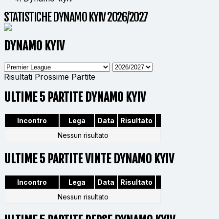
STATISTICHE DYNAMO KYIV 2026/2027
DYNAMO KYIV
Risultati
Prossime Partite
ULTIME 5 PARTITE DYNAMO KYIV
Incontro
Lega
Data
Risultato
Nessun risultato
ULTIME 5 PARTITE VINTE DYNAMO KYIV
Incontro
Lega
Data
Risultato
Nessun risultato