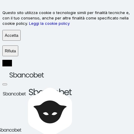
Questo sito utilizza cookie o tecnologie simili per finalità tecniche e,
con il tuo consenso, anche per altre finalità come specificato nella
cookie policy.
Leggi la cookie policy
Accetta
Rifiuta