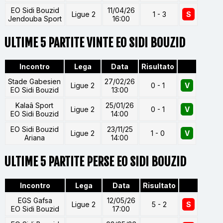
EO Sidi Bouzid
11/04/26
Ligue 2
1 - 3
S
Jendouba Sport
16:00
ULTIME 5 PARTITE VINTE EO SIDI BOUZID
Incontro
Lega
Data
Risultato
Stade Gabesien
27/02/26
Ligue 2
0 - 1
V
EO Sidi Bouzid
13:00
Kalaâ Sport
25/01/26
Ligue 2
0 - 1
V
EO Sidi Bouzid
14:00
EO Sidi Bouzid
23/11/25
Ligue 2
1 - 0
V
Ariana
14:00
ULTIME 5 PARTITE PERSE EO SIDI BOUZID
Incontro
Lega
Data
Risultato
EGS Gafsa
12/05/26
Ligue 2
5 - 2
S
EO Sidi Bouzid
17:00