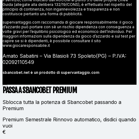
Guida (allegate alla delibera 132/19/CONS), è effettuato nel rispetto del
principio di continenza, non ingannevolezza e trasparenza e non
costituisce pertanto una forma di pubblicità.
supervantaggio.com raccomanda di giocare responsabilmente: il gioco
d’azzardo può portare con sè un rischio dipendenza con conseguenza a
volte gravi per l’equilibrio psicologico ed economico dell’individuo. Per
maggiori informazioni sulla dipendenza da gioco d’azzardo e sul test per
capire se si è dipendenti, è possibile consultare il sito
www.giocaresponsabile.it
Amato Sabatini – Via Blasioli 73 Spoleto(PG) – P.IVA:
02092110549
sbancobet.net è un prodotto di
supervantaggio.com
PASSA A SBANCOBET
PREMIUM
Sblocca tutta la potenza di Sbancobet passando a
Premium
Premium Semestrale
Rinnovo automatico, disdici quando
vuoi
€