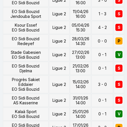
Ligue 2
3 - 0
S
EO Sidi Bouzid
16:00
EO Sidi Bouzid
11/04/26
Ligue 2
1 - 3
S
Jendouba Sport
16:00
Ksour Essef
05/04/26
Ligue 2
4 - 2
S
EO Sidi Bouzid
15:30
EO Sidi Bouzid
28/03/26
Ligue 2
0 - 0
P
Redeyef
14:30
Stade Gabesien
27/02/26
Ligue 2
0 - 1
V
EO Sidi Bouzid
13:00
EO Sidi Bouzid
21/02/26
Ligue 2
0 - 1
S
Djelma
13:00
Progrès Sakiet
15/02/26
Eddaïer
Ligue 2
3 - 0
S
14:00
EO Sidi Bouzid
EO Sidi Bouzid
31/01/26
Ligue 2
0 - 1
S
AS Kasserine
14:00
Kalaâ Sport
25/01/26
Ligue 2
0 - 1
V
EO Sidi Bouzid
14:00
EO Sidi Bouzid
17/01/26