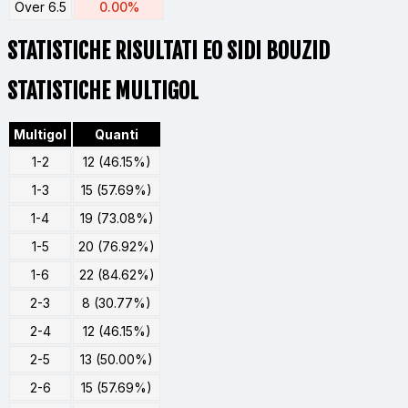
Over 6.5
0.00%
STATISTICHE RISULTATI EO SIDI BOUZID
STATISTICHE MULTIGOL
Multigol
Quanti
1-2
12 (46.15%)
1-3
15 (57.69%)
1-4
19 (73.08%)
1-5
20 (76.92%)
1-6
22 (84.62%)
2-3
8 (30.77%)
2-4
12 (46.15%)
2-5
13 (50.00%)
2-6
15 (57.69%)