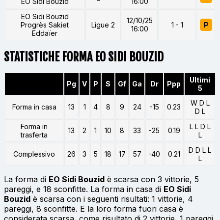
EO Sidi Bouzid
16:00
EO Sidi Bouzid
12/10/25
Progrès Sakiet
Ligue 2
1 - 1
P
16:00
Eddaïer
STATISTICHE FORMA EO SIDI BOUZID
Ultimi
Pg
V
P
S
Gf
Ga
Dr
Ppp
5
W D L
Forma in casa
13
1
4
8
9
24
-15
0.23
D L
Forma in
L L D L
13
2
1
10
8
33
-25
0.19
trasferta
L
D D L L
Complessivo
26
3
5
18
17
57
-40
0.21
L
La forma di
EO Sidi Bouzid
è scarsa con 3 vittorie, 5
pareggi, e 18 sconfitte. La forma in casa di
EO Sidi
Bouzid
è scarsa con i seguenti risultati: 1 vittorie, 4
pareggi, 8 sconfitte. E la loro forma fuori casa è
considerata scarsa, come risultato di 2 vittorie, 1 pareggi,