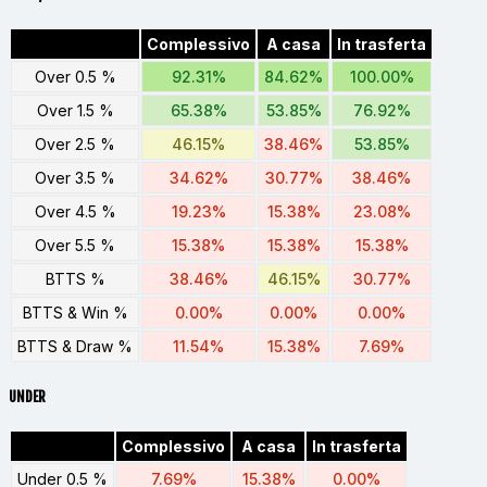
Complessivo
A casa
In trasferta
Over 0.5 %
92.31%
84.62%
100.00%
Over 1.5 %
65.38%
53.85%
76.92%
Over 2.5 %
46.15%
38.46%
53.85%
Over 3.5 %
34.62%
30.77%
38.46%
Over 4.5 %
19.23%
15.38%
23.08%
Over 5.5 %
15.38%
15.38%
15.38%
BTTS %
38.46%
46.15%
30.77%
BTTS & Win %
0.00%
0.00%
0.00%
BTTS & Draw %
11.54%
15.38%
7.69%
UNDER
Complessivo
A casa
In trasferta
Under 0.5 %
7.69%
15.38%
0.00%