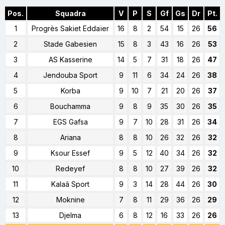
Pos.
Squadra
V
P
S
Gf
Gs
Dr
Pt.
1
Progrès Sakiet Eddaïer
16
8
2
54
15
26
56
2
Stade Gabesien
15
8
3
43
16
26
53
3
AS Kasserine
14
5
7
31
18
26
47
4
Jendouba Sport
9
11
6
34
24
26
38
5
Korba
9
10
7
21
20
26
37
6
Bouchamma
9
8
9
35
30
26
35
7
EGS Gafsa
9
7
10
28
31
26
34
8
Ariana
8
8
10
26
32
26
32
9
Ksour Essef
9
5
12
40
34
26
32
10
Redeyef
8
8
10
27
39
26
32
11
Kalaâ Sport
9
3
14
28
44
26
30
12
Moknine
7
8
11
29
36
26
29
13
Djelma
6
8
12
16
33
26
26