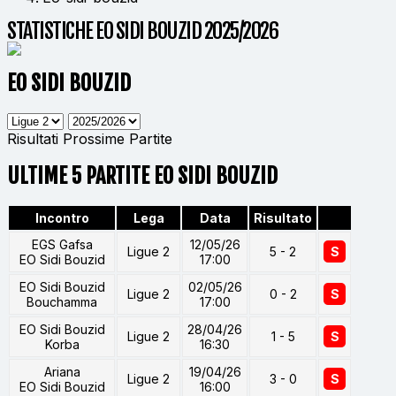
STATISTICHE EO SIDI BOUZID 2025/2026
EO SIDI BOUZID
Risultati
Prossime Partite
ULTIME 5 PARTITE EO SIDI BOUZID
Incontro
Lega
Data
Risultato
EGS Gafsa
12/05/26
Ligue 2
5 - 2
S
EO Sidi Bouzid
17:00
EO Sidi Bouzid
02/05/26
Ligue 2
0 - 2
S
Bouchamma
17:00
EO Sidi Bouzid
28/04/26
Ligue 2
1 - 5
S
Korba
16:30
Ariana
19/04/26
Ligue 2
3 - 0
S
EO Sidi Bouzid
16:00