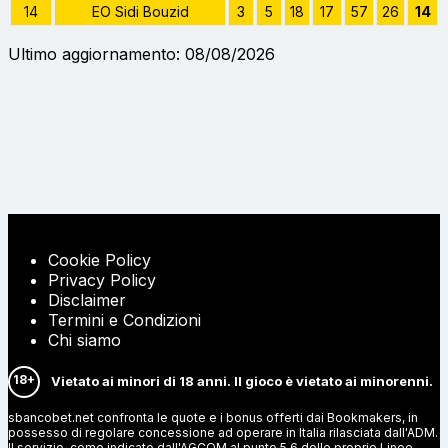
14
EO Sidi Bouzid
3
5
18
17
57
26
14
Ultimo aggiornamento: 08/08/2026
Cookie Policy
Privacy Policy
Disclaimer
Termini e Condizioni
Chi siamo
18+
Vietato ai minori di 18 anni. Il gioco è vietato ai minorenni.
sbancobet.net confronta le quote e i bonus offerti dai Bookmakers, in
possesso di regolare concessione ad operare in Italia rilasciata dall'ADM.
Il servizio, come indicato dall'AGCOM al punto 5.6 delle proprie Linee