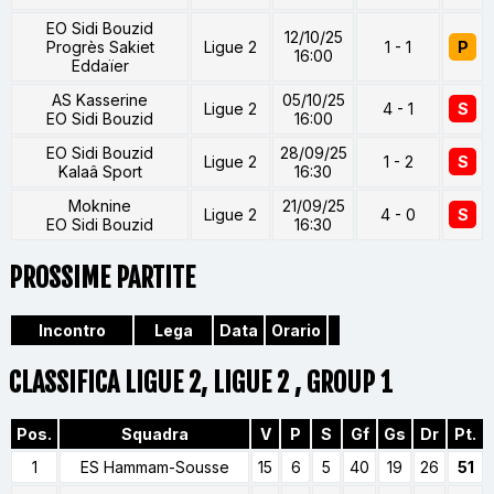
EO Sidi Bouzid
12/10/25
Progrès Sakiet
Ligue 2
1 - 1
P
16:00
Eddaïer
AS Kasserine
05/10/25
Ligue 2
4 - 1
S
EO Sidi Bouzid
16:00
EO Sidi Bouzid
28/09/25
Ligue 2
1 - 2
S
Kalaâ Sport
16:30
Moknine
21/09/25
Ligue 2
4 - 0
S
EO Sidi Bouzid
16:30
PROSSIME PARTITE
Incontro
Lega
Data
Orario
CLASSIFICA LIGUE 2, LIGUE 2 , GROUP 1
Pos.
Squadra
V
P
S
Gf
Gs
Dr
Pt.
1
ES Hammam-Sousse
15
6
5
40
19
26
51