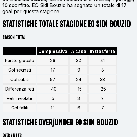
10 sconfitte. EO Sidi Bouzid ha segnato un totale di 17
goal per questa stagione.
STATISTICHE TOTALE STAGIONE EO SIDI BOUZID
SEASON TOTAL
Complessivo
A casa
In trasferta
Partite giocate
26
33
41
Gol segnati
17
9
8
Gol subiti
57
24
33
Differenza reti
-40
-15
-25
Reti inviolate
5
3
2
Gol falliti
13
6
7
STATISTICHE OVER/UNDER EO SIDI BOUZID
OVER / BTTS