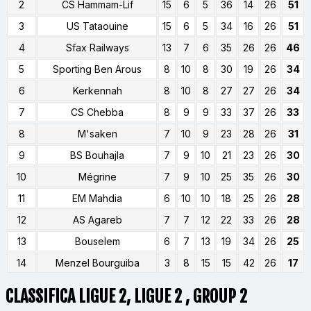
2
CS Hammam-Lif
15
6
5
36
14
26
51
3
US Tataouine
15
6
5
34
16
26
51
4
Sfax Railways
13
7
6
35
26
26
46
5
Sporting Ben Arous
8
10
8
30
19
26
34
6
Kerkennah
8
10
8
27
27
26
34
7
CS Chebba
8
9
9
33
37
26
33
8
M'saken
7
10
9
23
28
26
31
9
BS Bouhajla
7
9
10
21
23
26
30
10
Mégrine
7
9
10
25
35
26
30
11
EM Mahdia
6
10
10
18
25
26
28
12
AS Agareb
7
7
12
22
33
26
28
13
Bouselem
6
7
13
19
34
26
25
14
Menzel Bourguiba
3
8
15
15
42
26
17
CLASSIFICA LIGUE 2, LIGUE 2 , GROUP 2