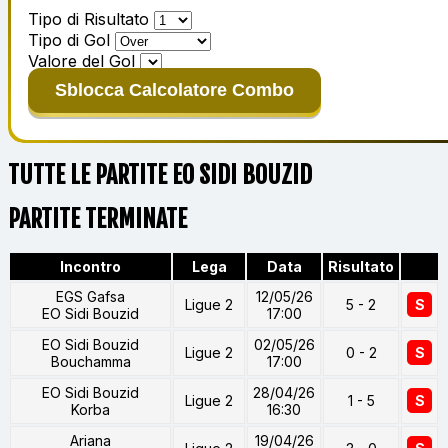
Tipo di Risultato
Tipo di Gol
Valore del Gol
Sblocca Calcolatore Combo
TUTTE LE PARTITE EO SIDI BOUZID
PARTITE TERMINATE
Incontro
Lega
Data
Risultato
EGS Gafsa
12/05/26
Ligue 2
5 - 2
S
EO Sidi Bouzid
17:00
EO Sidi Bouzid
02/05/26
Ligue 2
0 - 2
S
Bouchamma
17:00
EO Sidi Bouzid
28/04/26
Ligue 2
1 - 5
S
Korba
16:30
Ariana
19/04/26