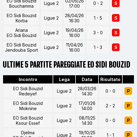
EO Sidi Bouzid
02/05/26
Ligue 2
0 - 2
S
Bouchamma
17:00
EO Sidi Bouzid
28/04/26
Ligue 2
1 - 5
S
Korba
16:30
Ariana
19/04/26
Ligue 2
3 - 0
S
EO Sidi Bouzid
16:00
EO Sidi Bouzid
11/04/26
Ligue 2
1 - 3
S
Jendouba Sport
16:00
ULTIME 5 PARTITE PAREGGIATE EO SIDI BOUZID
Incontro
Lega
Data
Risultato
EO Sidi Bouzid
28/03/26
Ligue 2
0 - 0
P
Redeyef
14:30
EO Sidi Bouzid
17/01/26
Ligue 2
2 - 2
P
Moknine
14:00
EO Sidi Bouzid
08/11/25
Ligue 2
0 - 0
P
Ksour Essef
14:30
Djelma
19/10/25
Ligue 2
1 - 1
P