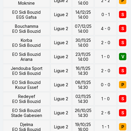
Ligue 2
2 - 2
P
Moknine
14:00
EO Sidi Bouzid
14/12/25
Ligue 2
0 - 1
S
EGS Gafsa
14:00
Bouchamma
07/12/25
Ligue 2
4 - 0
S
EO Sidi Bouzid
14:00
Korba
30/11/25
Ligue 2
2 - 0
S
EO Sidi Bouzid
14:00
EO Sidi Bouzid
23/11/25
Ligue 2
1 - 0
V
Ariana
14:00
Jendouba Sport
16/11/25
Ligue 2
2 - 0
S
EO Sidi Bouzid
14:30
EO Sidi Bouzid
08/11/25
Ligue 2
0 - 0
P
Ksour Essef
14:30
Redeyef
02/11/25
Ligue 2
1 - 0
S
EO Sidi Bouzid
14:30
EO Sidi Bouzid
26/10/25
Ligue 2
2 - 6
S
Stade Gabesien
14:30
Djelma
19/10/25
Ligue 2
1 - 1
P
EO Sidi Bouzid
16:00