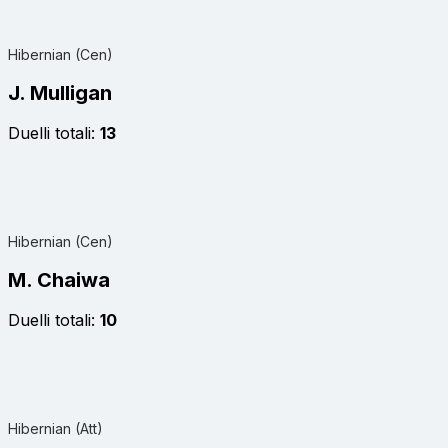
Hibernian (Cen)
J. Mulligan
Duelli totali:
13
Hibernian (Cen)
M. Chaiwa
Duelli totali:
10
Hibernian (Att)