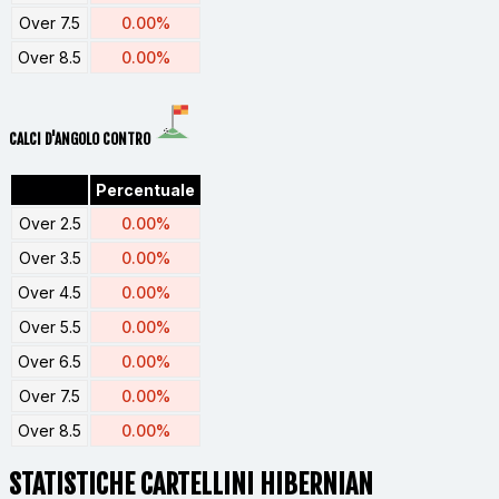
Over 7.5
0.00%
Over 8.5
0.00%
CALCI D'ANGOLO CONTRO
Percentuale
Over 2.5
0.00%
Over 3.5
0.00%
Over 4.5
0.00%
Over 5.5
0.00%
Over 6.5
0.00%
Over 7.5
0.00%
Over 8.5
0.00%
STATISTICHE CARTELLINI HIBERNIAN