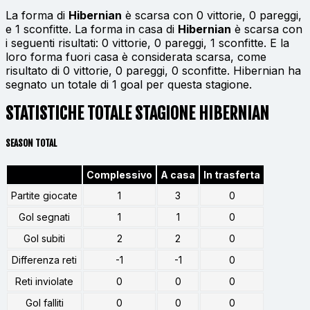
La forma di
Hibernian
è scarsa con 0 vittorie, 0 pareggi,
e 1 sconfitte. La forma in casa di
Hibernian
è scarsa con
i seguenti risultati: 0 vittorie, 0 pareggi, 1 sconfitte. E la
loro forma fuori casa è considerata scarsa, come
risultato di 0 vittorie, 0 pareggi, 0 sconfitte. Hibernian ha
segnato un totale di 1 goal per questa stagione.
STATISTICHE TOTALE STAGIONE HIBERNIAN
SEASON TOTAL
Complessivo
A casa
In trasferta
Partite giocate
1
3
0
Gol segnati
1
1
0
Gol subiti
2
2
0
Differenza reti
-1
-1
0
Reti inviolate
0
0
0
Gol falliti
0
0
0