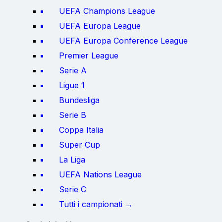
UEFA Champions League
UEFA Europa League
UEFA Europa Conference League
Premier League
Serie A
Ligue 1
Bundesliga
Serie B
Coppa Italia
Super Cup
La Liga
UEFA Nations League
Serie C
Tutti i campionati →