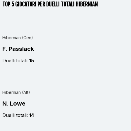
TOP 5 GIOCATORI PER DUELLI TOTALI HIBERNIAN
Hibernian (Cen)
F. Passlack
Duelli totali:
15
Hibernian (Att)
N. Lowe
Duelli totali:
14