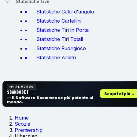
Statistiche Live
Statistiche Calci d'angolo
Statistiche Cartellini
Statistiche Tiri in Porta
Statistiche Tiri Totali
Statistiche Fuorigioco
Statistiche Arbitri
#1 AL MONDO
SbancoBet
Scopri di più →
— Il Software Scommesse
più potente al
mondo.
Home
Scozia
Premiership
Hibernian