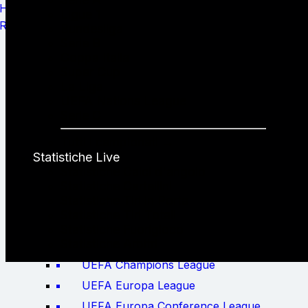
Home
Ligue 1
Raddoppio Del Giorno
Bundesliga
Serie B
Coppa Italia
Nazioni
Super Cup
La Liga
Italia
UEFA Nations League
Inghilterra
Serie C
Spagna
Tutti i campionati →
Germania
Statistiche Live
Statistiche Calci d'angolo
Francia
Statistiche Cartellini
Portogallo
Statistiche Tiri in Porta
Tutte le nazioni →
Statistiche Tiri Totali
Statistiche Fuorigioco
Campionati
Statistiche Arbitri
UEFA Champions League
UEFA Europa League
UEFA Europa Conference League