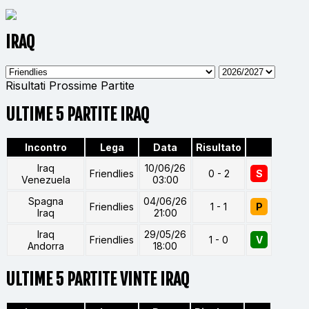
IRAQ
Risultati
Prossime Partite
ULTIME 5 PARTITE IRAQ
Incontro
Lega
Data
Risultato
Iraq
10/06/26
Friendlies
0 - 2
S
Venezuela
03:00
Spagna
04/06/26
Friendlies
1 - 1
P
Iraq
21:00
Iraq
29/05/26
Friendlies
1 - 0
V
Andorra
18:00
ULTIME 5 PARTITE VINTE IRAQ