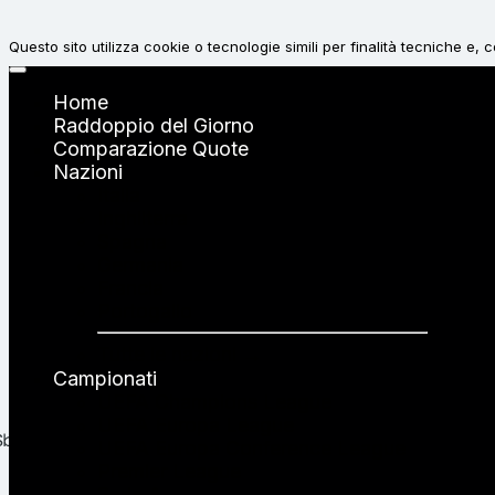
Questo sito utilizza cookie o tecnologie simili per finalità tecniche e,
Accetta
Home
Raddoppio del Giorno
Comparazione Quote
Rifiuta
Nazioni
Italia
Inghilterra
Spagna
Germania
Francia
Portogallo
Tutte le nazioni →
Campionati
UEFA Champions League
UEFA Europa League
UEFA Europa Conference League
Premier League
Serie A