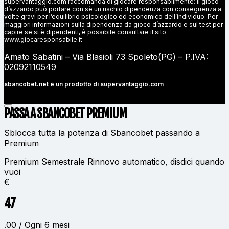
supervantaggio.com raccomanda di giocare responsabilmente: il gioco
d’azzardo può portare con sè un rischio dipendenza con conseguenza a
volte gravi per l’equilibrio psicologico ed economico dell’individuo. Per
maggiori informazioni sulla dipendenza da gioco d’azzardo e sul test per
capire se si è dipendenti, è possibile consultare il sito
www.giocaresponsabile.it
Amato Sabatini – Via Blasioli 73 Spoleto(PG) – P.IVA:
02092110549
sbancobet.net è un prodotto di
supervantaggio.com
PASSA A SBANCOBET
PREMIUM
Sblocca tutta la potenza di Sbancobet passando a
Premium
Premium Semestrale
Rinnovo automatico, disdici quando
vuoi
€
47
.00 / Ogni 6 mesi