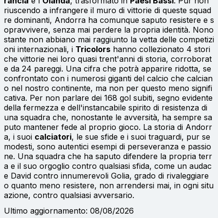
rancia
e l'
Olanda
, trasformato in
Paesi Bassi
. Pur non
riuscendo a infrangere il muro di vittorie di queste squad
re dominanti, Andorra ha comunque saputo resistere e s
opravvivere, senza mai perdere la propria identità. Nono
stante non abbiano mai raggiunto la vetta delle competizi
oni internazionali, i
Tricolors
hanno collezionato 4 stori
che vittorie nei loro quasi trent'anni di storia, corroborat
e da 24 pareggi. Una cifra che potrà apparire ridotta, se
confrontato con i numerosi giganti del calcio che calcian
o nel nostro continente, ma non per questo meno signifi
cativa. Per non parlare dei 168 gol subiti, segno evidente
della fermezza e dell'instancabile spirito di resistenza di
una squadra che, nonostante le avversità, ha sempre sa
puto mantener fede al proprio gioco. La storia di Andorr
a, i suoi
calciatori
, le sue sfide e i suoi traguardi, pur se
modesti, sono autentici esempi di perseveranza e passio
ne. Una squadra che ha saputo difendere la propria terr
a e il suo orgoglio contro qualsiasi sfida, come un audac
e David contro innumerevoli Golia, grado di rivaleggiare
o quanto meno resistere, non arrendersi mai, in ogni situ
azione, contro qualsiasi avversario.
Ultimo aggiornamento: 08/08/2026