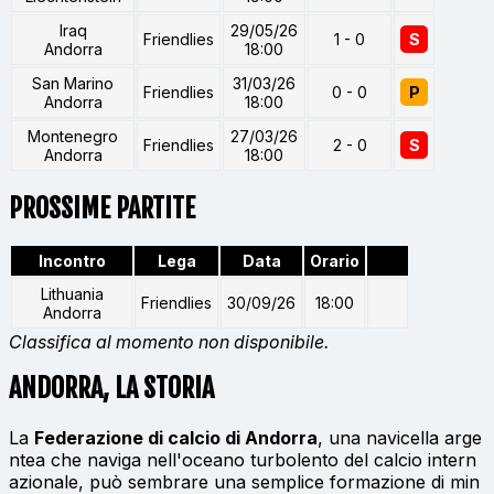
Iraq
29/05/26
Friendlies
1 - 0
S
Andorra
18:00
San Marino
31/03/26
Friendlies
0 - 0
P
Andorra
18:00
Montenegro
27/03/26
Friendlies
2 - 0
S
Andorra
18:00
PROSSIME PARTITE
Incontro
Lega
Data
Orario
Lithuania
Friendlies
30/09/26
18:00
Andorra
Classifica al momento non disponibile.
ANDORRA, LA STORIA
La
Federazione di calcio di Andorra
, una navicella arge
ntea che naviga nell'oceano turbolento del calcio intern
azionale, può sembrare una semplice formazione di min