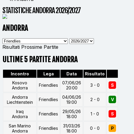
STATISTICHE ANDORRA 2026/2027
ANDORRA
Risultati
Prossime Partite
ULTIME 5 PARTITE ANDORRA
Incontro
Lega
Data
Risultato
Kosovo
07/06/26
Friendlies
3 - 0
S
Andorra
20:00
Andorra
04/06/26
Friendlies
2 - 0
V
Liechtenstein
19:00
Iraq
29/05/26
Friendlies
1 - 0
S
Andorra
18:00
San Marino
31/03/26
Friendlies
0 - 0
P
Andorra
18:00