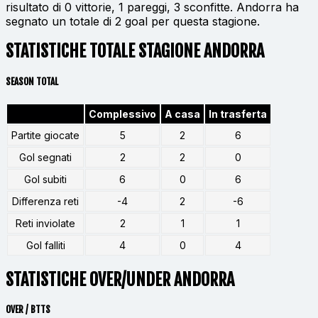
risultato di 0 vittorie, 1 pareggi, 3 sconfitte. Andorra ha
segnato un totale di 2 goal per questa stagione.
STATISTICHE TOTALE STAGIONE ANDORRA
SEASON TOTAL
Complessivo
A casa
In trasferta
Partite giocate
5
2
6
Gol segnati
2
2
0
Gol subiti
6
0
6
Differenza reti
-4
2
-6
Reti inviolate
2
1
1
Gol falliti
4
0
4
STATISTICHE OVER/UNDER ANDORRA
OVER / BTTS