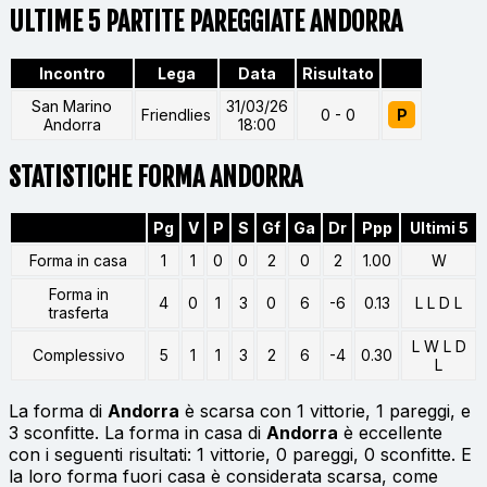
ULTIME 5 PARTITE PAREGGIATE ANDORRA
Incontro
Lega
Data
Risultato
San Marino
31/03/26
Friendlies
0 - 0
P
Andorra
18:00
STATISTICHE FORMA ANDORRA
Pg
V
P
S
Gf
Ga
Dr
Ppp
Ultimi 5
Forma in casa
1
1
0
0
2
0
2
1.00
W
Forma in
4
0
1
3
0
6
-6
0.13
L L D L
trasferta
L W L D
Complessivo
5
1
1
3
2
6
-4
0.30
L
La forma di
Andorra
è scarsa con 1 vittorie, 1 pareggi, e
3 sconfitte. La forma in casa di
Andorra
è eccellente
con i seguenti risultati: 1 vittorie, 0 pareggi, 0 sconfitte. E
la loro forma fuori casa è considerata scarsa, come