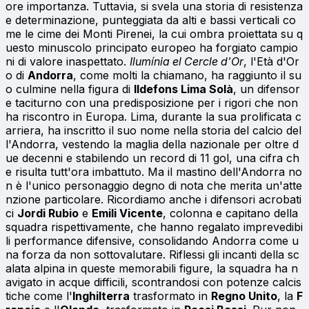
ore importanza. Tuttavia, si svela una storia di resistenza
e determinazione, punteggiata da alti e bassi verticali co
me le cime dei Monti Pirenei, la cui ombra proiettata su q
uesto minuscolo principato europeo ha forgiato campio
ni di valore inaspettato.
Ilumínia el Cercle d'Or
, l'Età d'Or
o di
Andorra
, come molti la chiamano, ha raggiunto il su
o culmine nella figura di
Ildefons Lima Solà
, un difensor
e taciturno con una predisposizione per i rigori che non
ha riscontro in Europa. Lima, durante la sua prolificata c
arriera, ha inscritto il suo nome nella storia del calcio del
l'Andorra, vestendo la maglia della nazionale per oltre d
ue decenni e stabilendo un record di 11 gol, una cifra ch
e risulta tutt'ora imbattuto. Ma il mastino dell'Andorra no
n è l'unico personaggio degno di nota che merita un'atte
nzione particolare. Ricordiamo anche i difensori acrobati
ci
Jordi Rubio
e
Emili Vicente
, colonna e capitano della
squadra rispettivamente, che hanno regalato imprevedibi
li performance difensive, consolidando Andorra come u
na forza da non sottovalutare. Riflessi gli incanti della sc
alata alpina in queste memorabili figure, la squadra ha n
avigato in acque difficili, scontrandosi con potenze calcis
tiche come l'
Inghilterra
trasformato in
Regno Unito
, la
F