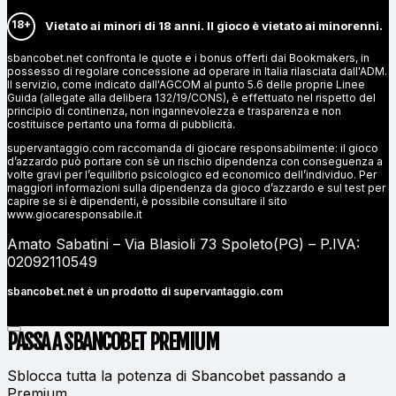
18+
Vietato ai minori di 18 anni. Il gioco è vietato ai minorenni.
sbancobet.net confronta le quote e i bonus offerti dai Bookmakers, in
possesso di regolare concessione ad operare in Italia rilasciata dall'ADM.
Il servizio, come indicato dall'AGCOM al punto 5.6 delle proprie Linee
Guida (allegate alla delibera 132/19/CONS), è effettuato nel rispetto del
principio di continenza, non ingannevolezza e trasparenza e non
costituisce pertanto una forma di pubblicità.
supervantaggio.com raccomanda di giocare responsabilmente: il gioco
d’azzardo può portare con sè un rischio dipendenza con conseguenza a
volte gravi per l’equilibrio psicologico ed economico dell’individuo. Per
maggiori informazioni sulla dipendenza da gioco d’azzardo e sul test per
capire se si è dipendenti, è possibile consultare il sito
www.giocaresponsabile.it
Amato Sabatini – Via Blasioli 73 Spoleto(PG) – P.IVA:
02092110549
sbancobet.net è un prodotto di
supervantaggio.com
PASSA A SBANCOBET
PREMIUM
Sblocca tutta la potenza di Sbancobet passando a
Premium