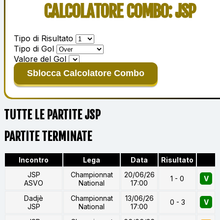
CALCOLATORE COMBO: JSP
Tipo di Risultato
Tipo di Gol
Valore del Gol
Sblocca Calcolatore Combo
TUTTE LE PARTITE JSP
PARTITE TERMINATE
Incontro
Lega
Data
Risultato
JSP
Championnat
20/06/26
1 - 0
V
ASVO
National
17:00
Dadjè
Championnat
13/06/26
0 - 3
V
JSP
National
17:00