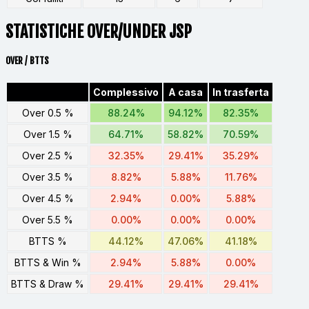
STATISTICHE OVER/UNDER JSP
OVER / BTTS
Complessivo
A casa
In trasferta
Over 0.5 %
88.24%
94.12%
82.35%
Over 1.5 %
64.71%
58.82%
70.59%
Over 2.5 %
32.35%
29.41%
35.29%
Over 3.5 %
8.82%
5.88%
11.76%
Over 4.5 %
2.94%
0.00%
5.88%
Over 5.5 %
0.00%
0.00%
0.00%
BTTS %
44.12%
47.06%
41.18%
BTTS & Win %
2.94%
5.88%
0.00%
BTTS & Draw %
29.41%
29.41%
29.41%