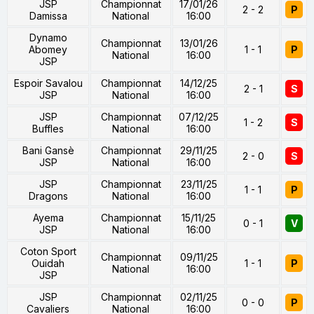
JSP
Championnat
17/01/26
2 - 2
P
Damissa
National
16:00
Dynamo
Championnat
13/01/26
Abomey
1 - 1
P
National
16:00
JSP
Espoir Savalou
Championnat
14/12/25
2 - 1
S
JSP
National
16:00
JSP
Championnat
07/12/25
1 - 2
S
Buffles
National
16:00
Bani Gansè
Championnat
29/11/25
2 - 0
S
JSP
National
16:00
JSP
Championnat
23/11/25
1 - 1
P
Dragons
National
16:00
Ayema
Championnat
15/11/25
0 - 1
V
JSP
National
16:00
Coton Sport
Championnat
09/11/25
Ouidah
1 - 1
P
National
16:00
JSP
JSP
Championnat
02/11/25
0 - 0
P
Cavaliers
National
16:00