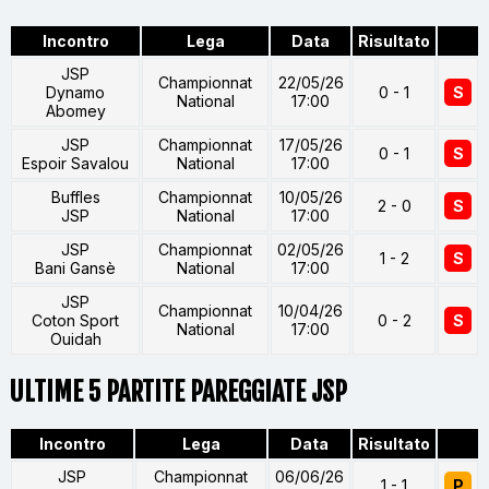
Incontro
Lega
Data
Risultato
JSP
Championnat
22/05/26
Dynamo
0 - 1
S
National
17:00
Abomey
JSP
Championnat
17/05/26
0 - 1
S
Espoir Savalou
National
17:00
Buffles
Championnat
10/05/26
2 - 0
S
JSP
National
17:00
JSP
Championnat
02/05/26
1 - 2
S
Bani Gansè
National
17:00
JSP
Championnat
10/04/26
Coton Sport
0 - 2
S
National
17:00
Ouidah
ULTIME 5 PARTITE PAREGGIATE JSP
Incontro
Lega
Data
Risultato
JSP
Championnat
06/06/26
1 - 1
P