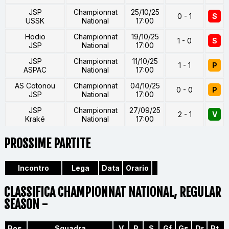
JSP
Championnat
25/10/25
0 - 1
S
USSK
National
17:00
Hodio
Championnat
19/10/25
1 - 0
S
JSP
National
17:00
JSP
Championnat
11/10/25
1 - 1
P
ASPAC
National
17:00
AS Cotonou
Championnat
04/10/25
0 - 0
P
JSP
National
17:00
JSP
Championnat
27/09/25
2 - 1
V
Kraké
National
17:00
PROSSIME PARTITE
Incontro
Lega
Data
Orario
CLASSIFICA CHAMPIONNAT NATIONAL, REGULAR
SEASON -
Pos.
Squadra
V
P
S
Gf
Gs
Dr
Pt.