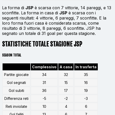
La forma di
JSP
è scarsa con 7 vittorie, 14 pareggi, e 13
sconfitte. La forma in casa di
JSP
è scarsa con i
seguenti risultati: 4 vittorie, 6 pareggi, 7 sconfitte. E la
loro forma fuori casa è considerata scarsa, come
risultato di 3 vittorie, 8 pareggi, 6 sconfitte. JSP ha
segnato un totale di 31 goal per questa stagione.
STATISTICHE TOTALE STAGIONE JSP
SEASON TOTAL
Complessivo
A casa
In trasferta
Partite giocate
34
32
35
Gol segnati
31
15
16
Gol subiti
36
17
19
Differenza reti
-5
-2
-3
Reti inviolate
10
4
6
Gol falliti
13
6
7