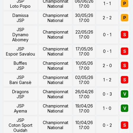
JSP
Championnat
06/06/26
1 - 1
P
Loto Popo
National
17:00
Damissa
Championnat
30/05/26
2 - 2
P
JSP
National
17:00
JSP
Championnat
22/05/26
Dynamo
0 - 1
S
National
17:00
Abomey
JSP
Championnat
17/05/26
0 - 1
S
Espoir Savalou
National
17:00
Buffles
Championnat
10/05/26
2 - 0
S
JSP
National
17:00
JSP
Championnat
02/05/26
1 - 2
S
Bani Gansè
National
17:00
Dragons
Championnat
26/04/26
0 - 3
V
JSP
National
17:00
JSP
Championnat
19/04/26
1 - 0
V
Ayema
National
17:00
JSP
Championnat
10/04/26
Coton Sport
0 - 2
S
National
17:00
Ouidah