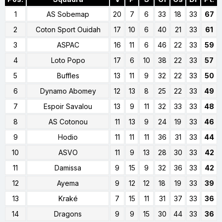
1
AS Sobemap
20
7
6
33
18
33
67
2
Coton Sport Ouidah
17
10
6
40
21
33
61
3
ASPAC
16
11
6
46
22
33
59
4
Loto Popo
17
6
10
38
22
33
57
5
Buffles
13
11
9
32
22
33
50
6
Dynamo Abomey
12
13
8
25
22
33
49
7
Espoir Savalou
13
9
11
32
33
33
48
8
AS Cotonou
11
13
9
24
19
33
46
9
Hodio
11
11
11
36
31
33
44
10
ASVO
11
9
13
28
30
33
42
11
Damissa
9
15
9
32
36
33
42
12
Ayema
9
12
12
18
19
33
39
13
Kraké
7
15
11
31
37
33
36
14
Dragons
9
9
15
30
44
33
36