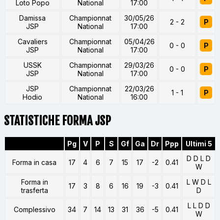
Loto Popo
National
17:00
Damissa
Championnat
30/05/26
2 - 2
P
JSP
National
17:00
Cavaliers
Championnat
05/04/26
0 - 0
P
JSP
National
17:00
USSK
Championnat
29/03/26
0 - 0
P
JSP
National
17:00
JSP
Championnat
22/03/26
1 - 1
P
Hodio
National
16:00
STATISTICHE FORMA JSP
Pg
V
P
S
Gf
Ga
Dr
Ppp
Ultimi 5
D D L D
Forma in casa
17
4
6
7
15
17
-2
0.41
W
Forma in
L W D L
17
3
8
6
16
19
-3
0.41
trasferta
D
L L D D
Complessivo
34
7
14
13
31
36
-5
0.41
W