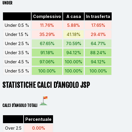
UNDER
Complessivo
A casa
In trasferta
Under 0.5 %
11.76%
5.88%
17.65%
Under 1.5 %
35.29%
41.18%
29.41%
Under 2.5 %
67.65%
70.59%
64.71%
Under 3.5 %
91.18%
94.12%
88.24%
Under 4.5 %
97.06%
100.00%
94.12%
Under 5.5 %
100.00%
100.00%
100.00%
STATISTICHE CALCI D'ANGOLO JSP
CALCI D'ANGOLO TOTALI
Percentuale
Over 2.5
0.00%