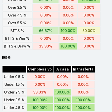
Over 3.5 %
0.00%
0.00%
0.00%
Over 4.5 %
0.00%
0.00%
0.00%
Over 5.5 %
0.00%
0.00%
0.00%
BTTS %
66.67%
100.00%
50.00%
BTTS & Win %
0.00%
0.00%
0.00%
BTTS & Draw %
33.33%
100.00%
0.00%
UNDER
Complessivo
A casa
In trasferta
Under 0.5 %
0.00%
0.00%
0.00%
Under 1.5 %
0.00%
0.00%
0.00%
Under 2.5 %
33.33%
100.00%
0.00%
Under 3.5 %
100.00%
100.00%
100.00%
Under 4.5 %
100.00%
100.00%
100.00%