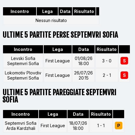
Incontro
Lega
Data
Risultato
Nessun risultato
ULTIME 5 PARTITE PERSE SEPTEMVRI SOFIA
Incontro
Lega
Data
Risultato
Levski Sofia
01/08/26
First League
3 - 0
S
Septemvri Sofia
18:00
Lokomotiv Plovdiv
26/07/26
First League
2 - 1
S
Septemvri Sofia
20:15
ULTIME 5 PARTITE PAREGGIATE SEPTEMVRI
SOFIA
Incontro
Lega
Data
Risultato
Septemvri Sofia
18/07/26
First League
1 - 1
P
Arda Kardzhali
18:00