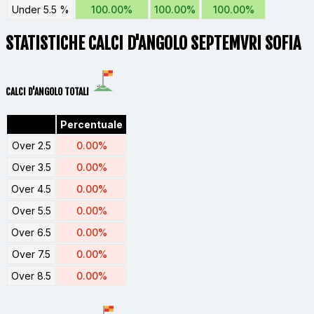
Under 5.5 %
100.00%
100.00%
100.00%
STATISTICHE CALCI D'ANGOLO SEPTEMVRI SOFIA
CALCI D'ANGOLO TOTALI
Percentuale
Over 2.5
0.00%
Over 3.5
0.00%
Over 4.5
0.00%
Over 5.5
0.00%
Over 6.5
0.00%
Over 7.5
0.00%
Over 8.5
0.00%