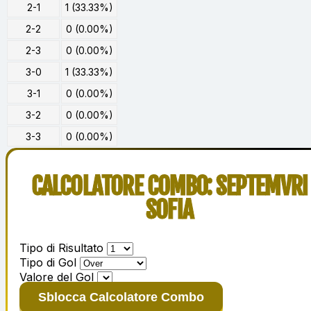
2-1
1 (33.33%)
2-2
0 (0.00%)
2-3
0 (0.00%)
3-0
1 (33.33%)
3-1
0 (0.00%)
3-2
0 (0.00%)
3-3
0 (0.00%)
CALCOLATORE COMBO: SEPTEMVRI
SOFIA
Tipo di Risultato
Tipo di Gol
Valore del Gol
Sblocca Calcolatore Combo