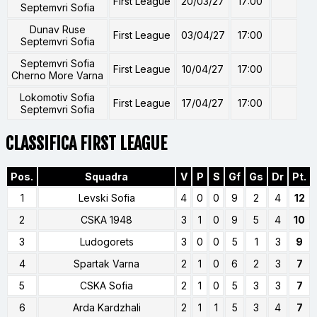
First League
20/03/27
17:00
Septemvri Sofia
Dunav Ruse
First League
03/04/27
17:00
Septemvri Sofia
Septemvri Sofia
First League
10/04/27
17:00
Cherno More Varna
Lokomotiv Sofia
First League
17/04/27
17:00
Septemvri Sofia
CLASSIFICA FIRST LEAGUE
Pos.
Squadra
V
P
S
Gf
Gs
Dr
Pt.
1
Levski Sofia
4
0
0
9
2
4
12
2
CSKA 1948
3
1
0
9
5
4
10
3
Ludogorets
3
0
0
5
1
3
9
4
Spartak Varna
2
1
0
6
2
3
7
5
CSKA Sofia
2
1
0
5
3
3
7
6
Arda Kardzhali
2
1
1
5
3
4
7