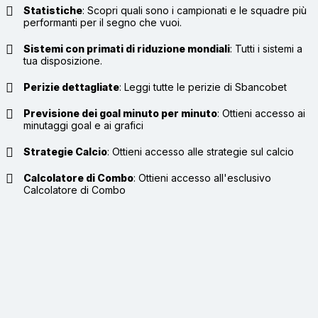
Statistiche
:
Scopri quali sono i campionati e le squadre più
performanti per il segno che vuoi.
Sistemi con primati di riduzione mondiali
:
Tutti i sistemi a
tua disposizione.
Perizie dettagliate
:
Leggi tutte le perizie di Sbancobet
Previsione dei goal minuto per minuto
:
Ottieni accesso ai
minutaggi goal e ai grafici
Strategie Calcio
:
Ottieni accesso alle strategie sul calcio
Calcolatore di Combo
:
Ottieni accesso all'esclusivo
Calcolatore di Combo