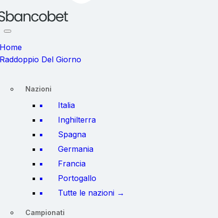
Home
Raddoppio Del Giorno
Nazioni
Italia
Inghilterra
Spagna
Germania
Francia
Portogallo
Tutte le nazioni →
Campionati