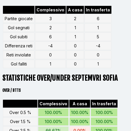
Complessivo
A casa
In trasferta
Partite giocate
3
2
6
Gol segnati
2
1
1
Gol subiti
6
1
5
Differenza reti
-4
0
-4
Reti inviolate
0
0
0
Gol falliti
1
0
1
STATISTICHE OVER/UNDER SEPTEMVRI SOFIA
OVER / BTTS
Complessivo
A casa
In trasferta
Over 0.5 %
100.00%
100.00%
100.00%
Over 1.5 %
100.00%
100.00%
100.00%
Over 2.5 %
66.67%
0.00%
100.00%