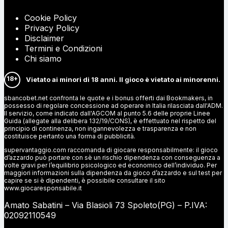
Cookie Policy
Privacy Policy
Disclaimer
Termini e Condizioni
Chi siamo
18+
Vietato ai minori di 18 anni. Il gioco è vietato ai minorenni.
sbancobet.net confronta le quote e i bonus offerti dai Bookmakers, in
possesso di regolare concessione ad operare in Italia rilasciata dall'ADM.
Il servizio, come indicato dall'AGCOM al punto 5.6 delle proprie Linee
Guida (allegate alla delibera 132/19/CONS), è effettuato nel rispetto del
principio di continenza, non ingannevolezza e trasparenza e non
costituisce pertanto una forma di pubblicità.
supervantaggio.com raccomanda di giocare responsabilmente: il gioco
d’azzardo può portare con sè un rischio dipendenza con conseguenza a
volte gravi per l’equilibrio psicologico ed economico dell’individuo. Per
maggiori informazioni sulla dipendenza da gioco d’azzardo e sul test per
capire se si è dipendenti, è possibile consultare il sito
www.giocaresponsabile.it
Amato Sabatini – Via Blasioli 73 Spoleto(PG) – P.IVA:
02092110549