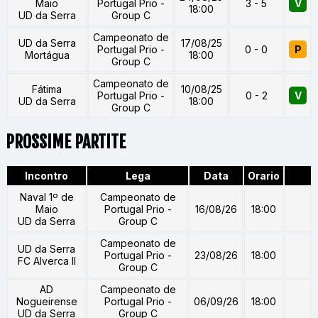
Maio
Portugal Prio -
3 - 5
V
18:00
UD da Serra
Group C
Campeonato de
UD da Serra
17/08/25
Portugal Prio -
0 - 0
P
Mortágua
18:00
Group C
Campeonato de
Fátima
10/08/25
Portugal Prio -
0 - 2
V
UD da Serra
18:00
Group C
PROSSIME PARTITE
Incontro
Lega
Data
Orario
Naval 1º de
Campeonato de
Maio
Portugal Prio -
16/08/26
18:00
UD da Serra
Group C
Campeonato de
UD da Serra
Portugal Prio -
23/08/26
18:00
FC Alverca II
Group C
AD
Campeonato de
Nogueirense
Portugal Prio -
06/09/26
18:00
UD da Serra
Group C