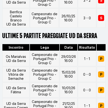
Portugal Prio -
3 - 2
S
UD da Serra
16:00
Group C
Benfica
Campeonato de
Castelo
26/10/25
Portugal Prio -
3 - 0
S
Branco
16:00
Group C
UD da Serra
ULTIME 5 PARTITE PAREGGIATE UD DA SERRA
Incontro
Lega
Data
Risultato
Campeonato de
Os Marialvas
29/03/26
Portugal Prio -
1 - 1
P
UD da Serra
16:00
Group C
UD da Serra
Campeonato de
15/02/26
Vitória de
Portugal Prio -
0 - 0
P
16:00
Sernache
Group C
Campeonato de
UD da Serra
10/01/26
Portugal Prio -
0 - 0
P
Fátima
16:00
Group C
Campeonato de
UD da Serra
21/12/25
Portugal Prio -
1 - 1
P
Samora Correir
16:00