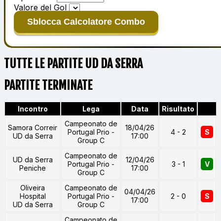
Valore del Gol
Sblocca Calcolatore Combo
TUTTE LE PARTITE UD DA SERRA
PARTITE TERMINATE
Incontro
Lega
Data
Risultato
Campeonato de
Samora Correir
18/04/26
Portugal Prio -
4 - 2
S
UD da Serra
17:00
Group C
Campeonato de
UD da Serra
12/04/26
Portugal Prio -
3 - 1
V
Peniche
17:00
Group C
Oliveira
Campeonato de
04/04/26
Hospital
Portugal Prio -
2 - 0
S
17:00
UD da Serra
Group C
Campeonato de