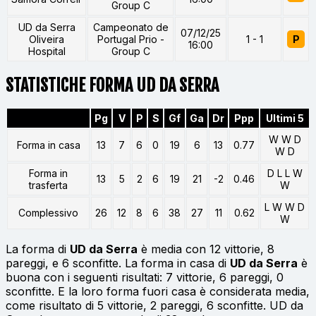
Group C
UD da Serra
Campeonato de
07/12/25
Oliveira
Portugal Prio -
1 - 1
P
16:00
Hospital
Group C
STATISTICHE FORMA UD DA SERRA
Pg
V
P
S
Gf
Ga
Dr
Ppp
Ultimi 5
W W D
Forma in casa
13
7
6
0
19
6
13
0.77
W D
Forma in
D L L W
13
5
2
6
19
21
-2
0.46
trasferta
W
L W W D
Complessivo
26
12
8
6
38
27
11
0.62
W
La forma di
UD da Serra
è media con 12 vittorie, 8
pareggi, e 6 sconfitte. La forma in casa di
UD da Serra
è
buona con i seguenti risultati: 7 vittorie, 6 pareggi, 0
sconfitte. E la loro forma fuori casa è considerata media,
come risultato di 5 vittorie, 2 pareggi, 6 sconfitte. UD da