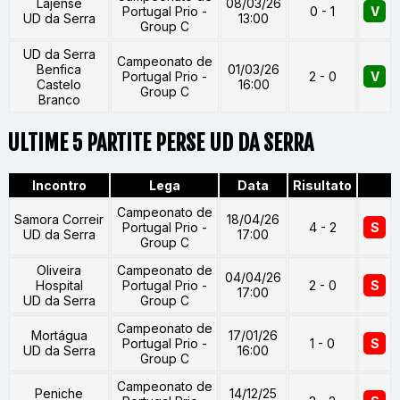
Lajense
08/03/26
Portugal Prio -
0 - 1
V
UD da Serra
13:00
Group C
UD da Serra
Campeonato de
Benfica
01/03/26
Portugal Prio -
2 - 0
V
Castelo
16:00
Group C
Branco
ULTIME 5 PARTITE PERSE UD DA SERRA
Incontro
Lega
Data
Risultato
Campeonato de
Samora Correir
18/04/26
Portugal Prio -
4 - 2
S
UD da Serra
17:00
Group C
Oliveira
Campeonato de
04/04/26
Hospital
Portugal Prio -
2 - 0
S
17:00
UD da Serra
Group C
Campeonato de
Mortágua
17/01/26
Portugal Prio -
1 - 0
S
UD da Serra
16:00
Group C
Campeonato de
Peniche
14/12/25