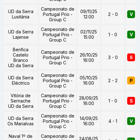
Campeonato de
UD da Serra
09/11/25
Portugal Prio -
2 - 0
V
Lusitânia
12:00
Group C
Campeonato de
UD da Serra
02/11/25
Portugal Prio -
1 - 0
V
Lajense
15:00
Group C
Benfica
Campeonato de
Castelo
26/10/25
Portugal Prio -
3 - 0
S
Branco
16:00
Group C
UD da Serra
Campeonato de
UD da Serra
05/10/25
Portugal Prio -
2 - 2
P
Eléctrico
16:00
Group C
Vitória de
Campeonato de
28/09/25
Sernache
Portugal Prio -
1 - 0
S
16:00
UD da Serra
Group C
Campeonato de
UD da Serra
14/09/25
Portugal Prio -
4 - 1
V
Os Marialvas
16:00
Group C
Naval 1º de
Campeonato de
24/08/25