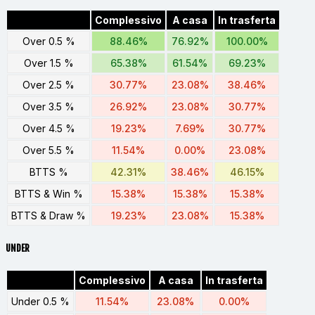
Complessivo
A casa
In trasferta
Over 0.5 %
88.46%
76.92%
100.00%
Over 1.5 %
65.38%
61.54%
69.23%
Over 2.5 %
30.77%
23.08%
38.46%
Over 3.5 %
26.92%
23.08%
30.77%
Over 4.5 %
19.23%
7.69%
30.77%
Over 5.5 %
11.54%
0.00%
23.08%
BTTS %
42.31%
38.46%
46.15%
BTTS & Win %
15.38%
15.38%
15.38%
BTTS & Draw %
19.23%
23.08%
15.38%
UNDER
Complessivo
A casa
In trasferta
Under 0.5 %
11.54%
23.08%
0.00%