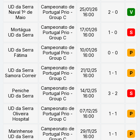
UD da Serra
Campeonato de
25/01/26
Naval 1º de
Portugal Prio -
2 - 0
V
16:00
Maio
Group C
Campeonato de
Mortágua
17/01/26
Portugal Prio -
1 - 0
S
UD da Serra
16:00
Group C
Campeonato de
UD da Serra
10/01/26
Portugal Prio -
0 - 0
P
Fátima
16:00
Group C
Campeonato de
UD da Serra
21/12/25
Portugal Prio -
1 - 1
P
Samora Correir
16:00
Group C
Campeonato de
Peniche
14/12/25
Portugal Prio -
3 - 2
S
UD da Serra
16:00
Group C
UD da Serra
Campeonato de
07/12/25
Oliveira
Portugal Prio -
1 - 1
P
16:00
Hospital
Group C
Campeonato de
Marinhense
29/11/25
Portugal Prio -
1 - 1
P
UD da Serra
16:00
Group C