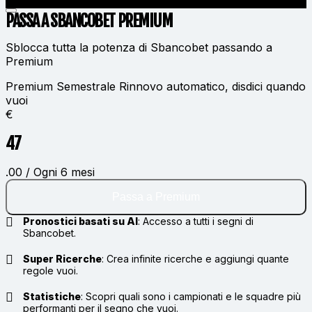
PASSA A SBANCOBET
PREMIUM
Sblocca tutta la potenza di Sbancobet passando a
Premium
Premium Semestrale
Rinnovo automatico, disdici quando
vuoi
€
47
.00 / Ogni 6 mesi
Passa a Premium
Pronostici basati su AI
:
Accesso a tutti i segni di
Sbancobet.
Super Ricerche
:
Crea infinite ricerche e aggiungi quante
regole vuoi.
Statistiche
:
Scopri quali sono i campionati e le squadre più
performanti per il segno che vuoi.