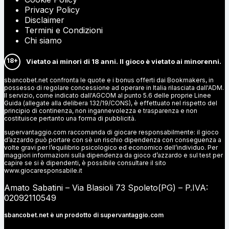
Privacy Policy
Disclaimer
Termini e Condizioni
Chi siamo
18+
Vietato ai minori di 18 anni. Il gioco è vietato ai minorenni.
sbancobet.net confronta le quote e i bonus offerti dai Bookmakers, in
possesso di regolare concessione ad operare in Italia rilasciata dall'ADM.
Il servizio, come indicato dall'AGCOM al punto 5.6 delle proprie Linee
Guida (allegate alla delibera 132/19/CONS), è effettuato nel rispetto del
principio di continenza, non ingannevolezza e trasparenza e non
costituisce pertanto una forma di pubblicità.
supervantaggio.com raccomanda di giocare responsabilmente: il gioco
d’azzardo può portare con sè un rischio dipendenza con conseguenza a
volte gravi per l’equilibrio psicologico ed economico dell’individuo. Per
maggiori informazioni sulla dipendenza da gioco d’azzardo e sul test per
capire se si è dipendenti, è possibile consultare il sito
www.giocaresponsabile.it
Amato Sabatini – Via Blasioli 73 Spoleto(PG) – P.IVA:
02092110549
sbancobet.net è un prodotto di
supervantaggio.com