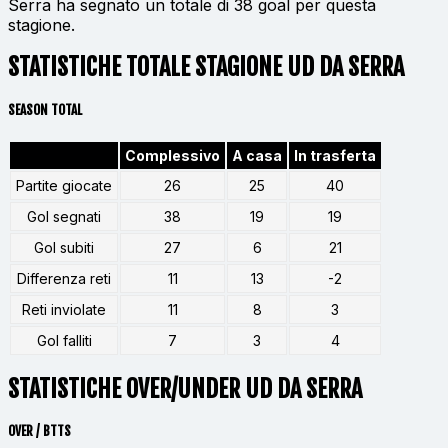
Serra ha segnato un totale di 38 goal per questa
stagione.
STATISTICHE TOTALE STAGIONE UD DA SERRA
SEASON TOTAL
Complessivo
A casa
In trasferta
Partite giocate
26
25
40
Gol segnati
38
19
19
Gol subiti
27
6
21
Differenza reti
11
13
-2
Reti inviolate
11
8
3
Gol falliti
7
3
4
STATISTICHE OVER/UNDER UD DA SERRA
OVER / BTTS