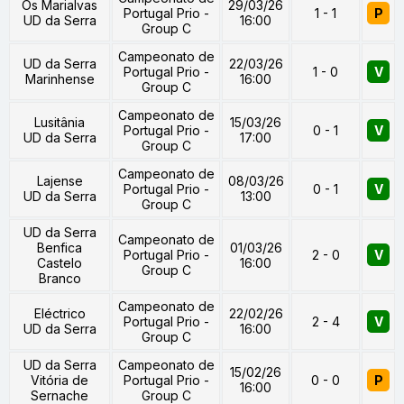
Os Marialvas
29/03/26
Portugal Prio -
1 - 1
P
UD da Serra
16:00
Group C
Campeonato de
UD da Serra
22/03/26
Portugal Prio -
1 - 0
V
Marinhense
16:00
Group C
Campeonato de
Lusitânia
15/03/26
Portugal Prio -
0 - 1
V
UD da Serra
17:00
Group C
Campeonato de
Lajense
08/03/26
Portugal Prio -
0 - 1
V
UD da Serra
13:00
Group C
UD da Serra
Campeonato de
Benfica
01/03/26
Portugal Prio -
2 - 0
V
Castelo
16:00
Group C
Branco
Campeonato de
Eléctrico
22/02/26
Portugal Prio -
2 - 4
V
UD da Serra
16:00
Group C
UD da Serra
Campeonato de
15/02/26
Vitória de
Portugal Prio -
0 - 0
P
16:00
Sernache
Group C