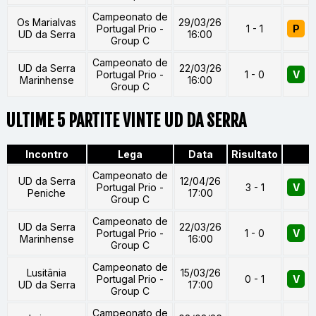
Campeonato de
Os Marialvas
29/03/26
Portugal Prio -
1 - 1
P
UD da Serra
16:00
Group C
Campeonato de
UD da Serra
22/03/26
Portugal Prio -
1 - 0
V
Marinhense
16:00
Group C
ULTIME 5 PARTITE VINTE UD DA SERRA
Incontro
Lega
Data
Risultato
Campeonato de
UD da Serra
12/04/26
Portugal Prio -
3 - 1
V
Peniche
17:00
Group C
Campeonato de
UD da Serra
22/03/26
Portugal Prio -
1 - 0
V
Marinhense
16:00
Group C
Campeonato de
Lusitânia
15/03/26
Portugal Prio -
0 - 1
V
UD da Serra
17:00
Group C
Campeonato de