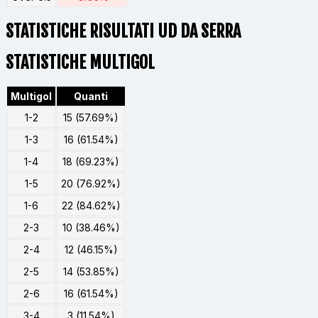
STATISTICHE RISULTATI UD DA SERRA
STATISTICHE MULTIGOL
Multigol
Quanti
1-2
15 (57.69%)
1-3
16 (61.54%)
1-4
18 (69.23%)
1-5
20 (76.92%)
1-6
22 (84.62%)
2-3
10 (38.46%)
2-4
12 (46.15%)
2-5
14 (53.85%)
2-6
16 (61.54%)
3-4
3 (11.54%)