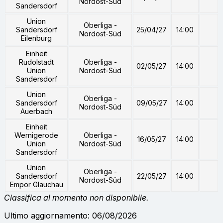
Nordost-Süd
Sandersdorf
Union
Oberliga -
Sandersdorf
25/04/27
14:00
Nordost-Süd
Eilenburg
Einheit
Rudolstadt
Oberliga -
02/05/27
14:00
Union
Nordost-Süd
Sandersdorf
Union
Oberliga -
Sandersdorf
09/05/27
14:00
Nordost-Süd
Auerbach
Einheit
Wernigerode
Oberliga -
16/05/27
14:00
Union
Nordost-Süd
Sandersdorf
Union
Oberliga -
Sandersdorf
22/05/27
14:00
Nordost-Süd
Empor Glauchau
Classifica al momento non disponibile.
Ultimo aggiornamento: 06/08/2026