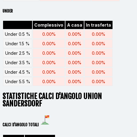
UNDER
Complessivo
A casa
In trasferta
Under 0.5 %
0.00%
0.00%
0.00%
Under 1.5 %
0.00%
0.00%
0.00%
Under 2.5 %
0.00%
0.00%
0.00%
Under 3.5 %
0.00%
0.00%
0.00%
Under 4.5 %
0.00%
0.00%
0.00%
Under 5.5 %
0.00%
0.00%
0.00%
STATISTICHE CALCI D'ANGOLO UNION
SANDERSDORF
CALCI D'ANGOLO TOTALI