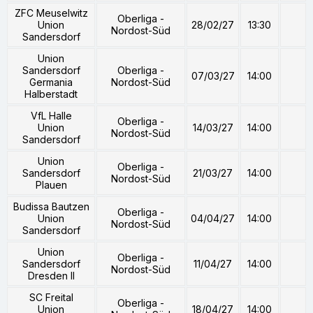
ZFC Meuselwitz
Oberliga -
Union
28/02/27
13:30
Nordost-Süd
Sandersdorf
Union
Sandersdorf
Oberliga -
07/03/27
14:00
Germania
Nordost-Süd
Halberstadt
VfL Halle
Oberliga -
Union
14/03/27
14:00
Nordost-Süd
Sandersdorf
Union
Oberliga -
Sandersdorf
21/03/27
14:00
Nordost-Süd
Plauen
Budissa Bautzen
Oberliga -
Union
04/04/27
14:00
Nordost-Süd
Sandersdorf
Union
Oberliga -
Sandersdorf
11/04/27
14:00
Nordost-Süd
Dresden II
SC Freital
Oberliga -
Union
18/04/27
14:00