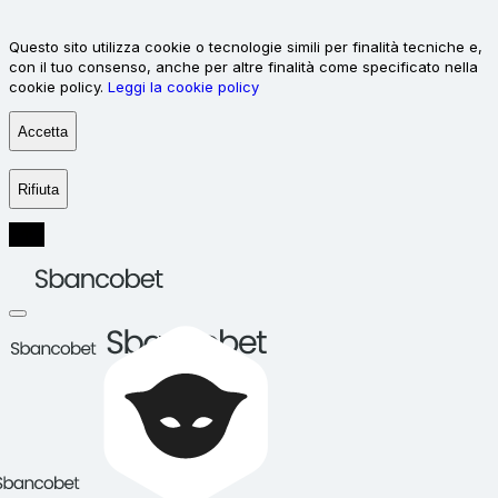
Questo sito utilizza cookie o tecnologie simili per finalità tecniche e,
con il tuo consenso, anche per altre finalità come specificato nella
cookie policy.
Leggi la cookie policy
Accetta
Rifiuta