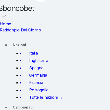
Home
Raddoppio Del Giorno
Nazioni
Italia
Inghilterra
Spagna
Germania
Francia
Portogallo
Tutte le nazioni →
Campionati