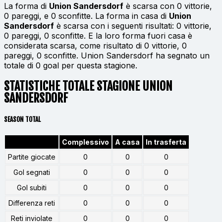
La forma di
Union Sandersdorf
è scarsa con 0 vittorie,
0 pareggi, e 0 sconfitte. La forma in casa di
Union
Sandersdorf
è scarsa con i seguenti risultati: 0 vittorie,
0 pareggi, 0 sconfitte. E la loro forma fuori casa è
considerata scarsa, come risultato di 0 vittorie, 0
pareggi, 0 sconfitte. Union Sandersdorf ha segnato un
totale di 0 goal per questa stagione.
STATISTICHE TOTALE STAGIONE UNION
SANDERSDORF
SEASON TOTAL
Complessivo
A casa
In trasferta
Partite giocate
0
0
0
Gol segnati
0
0
0
Gol subiti
0
0
0
Differenza reti
0
0
0
Reti inviolate
0
0
0