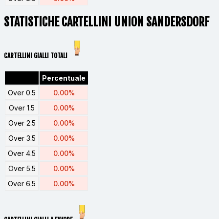
STATISTICHE CARTELLINI UNION SANDERSDORF
CARTELLINI GIALLI TOTALI
Percentuale
Over 0.5
0.00%
Over 1.5
0.00%
Over 2.5
0.00%
Over 3.5
0.00%
Over 4.5
0.00%
Over 5.5
0.00%
Over 6.5
0.00%