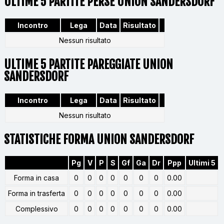
ULTIME 5 PARTITE PERSE UNION SANDERSDORF
Incontro
Lega
Data
Risultato
Nessun risultato
ULTIME 5 PARTITE PAREGGIATE UNION
SANDERSDORF
Incontro
Lega
Data
Risultato
Nessun risultato
STATISTICHE FORMA UNION SANDERSDORF
Pg
V
P
S
Gf
Ga
Dr
Ppp
Ultimi 5
Forma in casa
0
0
0
0
0
0
0
0.00
Forma in trasferta
0
0
0
0
0
0
0
0.00
Complessivo
0
0
0
0
0
0
0
0.00