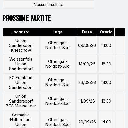
Nessun risultato
PROSSIME PARTITE
Incontro
Lega
Data
Orario
Union
Oberliga -
Sandersdorf
09/08/26
14:00
Nordost-Süd
Krieschow
Weissenfels
Oberliga -
Union
14/08/26
18:30
Nordost-Süd
Sandersdorf
FC Frankfurt
Oberliga -
Union
29/08/26
14:00
Nordost-Süd
Sandersdorf
Union
Oberliga -
Sandersdorf
11/09/26
18:30
Nordost-Süd
ZFC Meuselwitz
Germania
Halberstadt
Oberliga -
20/09/26
14:00
Union
Nordost-Süd