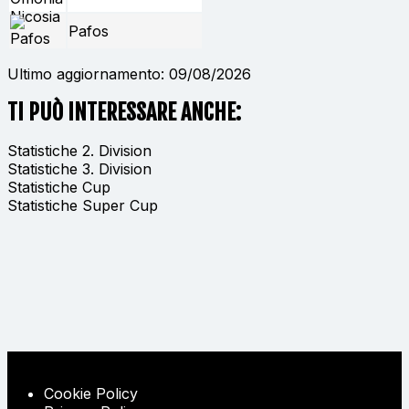
Pafos
Ultimo aggiornamento: 09/08/2026
TI PUÒ INTERESSARE ANCHE:
Statistiche 2. Division
Statistiche 3. Division
Statistiche Cup
Statistiche Super Cup
Cookie Policy