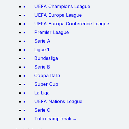
UEFA Champions League
UEFA Europa League
UEFA Europa Conference League
Premier League
Serie A
Ligue 1
Bundesliga
Serie B
Coppa Italia
Super Cup
La Liga
UEFA Nations League
Serie C
Tutti i campionati →