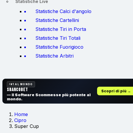
Statistiche Live
Statistiche Calci d'angolo
Statistiche Cartellini
Statistiche Tiri in Porta
Statistiche Tiri Totali
Statistiche Fuorigioco
Statistiche Arbitri
#1 AL MONDO
SbancoBet
Scopri di più →
— Il Software Scommesse
più potente al
mondo.
Home
Cipro
Super Cup