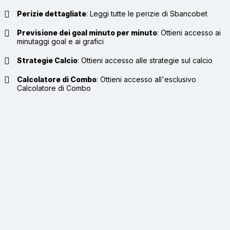
Perizie dettagliate
:
Leggi tutte le perizie di Sbancobet
Previsione dei goal minuto per minuto
:
Ottieni accesso ai
minutaggi goal e ai grafici
Strategie Calcio
:
Ottieni accesso alle strategie sul calcio
Calcolatore di Combo
:
Ottieni accesso all'esclusivo
Calcolatore di Combo