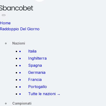
Home
Raddoppio Del Giorno
Nazioni
Italia
Inghilterra
Spagna
Germania
Francia
Portogallo
Tutte le nazioni →
Campionati