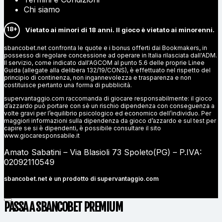
Chi siamo
18+
Vietato ai minori di 18 anni. Il gioco è vietato ai minorenni.
sbancobet.net confronta le quote e i bonus offerti dai Bookmakers, in
possesso di regolare concessione ad operare in Italia rilasciata dall'ADM.
Il servizio, come indicato dall'AGCOM al punto 5.6 delle proprie Linee
Guida (allegate alla delibera 132/19/CONS), è effettuato nel rispetto del
principio di continenza, non ingannevolezza e trasparenza e non
costituisce pertanto una forma di pubblicità.
supervantaggio.com raccomanda di giocare responsabilmente: il gioco
d’azzardo può portare con sè un rischio dipendenza con conseguenza a
volte gravi per l’equilibrio psicologico ed economico dell’individuo. Per
maggiori informazioni sulla dipendenza da gioco d’azzardo e sul test per
capire se si è dipendenti, è possibile consultare il sito
www.giocaresponsabile.it
Amato Sabatini – Via Blasioli 73 Spoleto(PG) – P.IVA:
02092110549
sbancobet.net è un prodotto di
supervantaggio.com
PASSA A SBANCOBET
PREMIUM