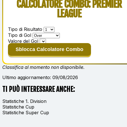
CALCOLATORE COMBO: PREMIER
LEAGUE
Tipo di Risultato
Tipo di Gol
Valore del Gol
Sblocca Calcolatore Combo
Classifica al momento non disponibile.
Ultimo aggiornamento: 09/08/2026
TI PUÒ INTERESSARE ANCHE:
Statistiche 1. Division
Statistiche Cup
Statistiche Super Cup