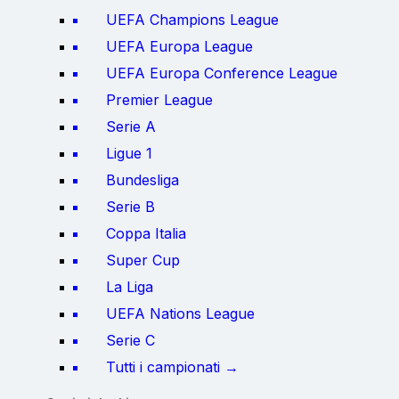
UEFA Champions League
UEFA Europa League
UEFA Europa Conference League
Premier League
Serie A
Ligue 1
Bundesliga
Serie B
Coppa Italia
Super Cup
La Liga
UEFA Nations League
Serie C
Tutti i campionati →