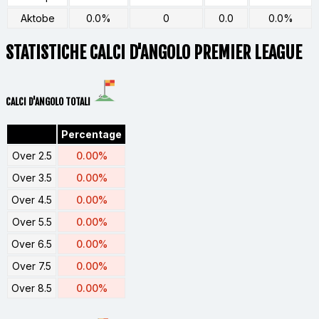
Aktobe
0.0%
0
0.0
0.0%
STATISTICHE CALCI D'ANGOLO
PREMIER LEAGUE
CALCI D'ANGOLO TOTALI
Percentage
Over 2.5
0.00%
Over 3.5
0.00%
Over 4.5
0.00%
Over 5.5
0.00%
Over 6.5
0.00%
Over 7.5
0.00%
Over 8.5
0.00%