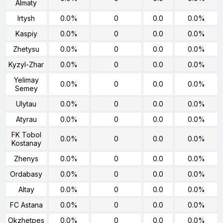
Almaty
Irtysh
0.0%
0
0.0
0.0%
Kaspiy
0.0%
0
0.0
0.0%
Zhetysu
0.0%
0
0.0
0.0%
Kyzyl-Zhar
0.0%
0
0.0
0.0%
Yelimay
0.0%
0
0.0
0.0%
Semey
Ulytau
0.0%
0
0.0
0.0%
Atyrau
0.0%
0
0.0
0.0%
FK Tobol
0.0%
0
0.0
0.0%
Kostanay
Zhenys
0.0%
0
0.0
0.0%
Ordabasy
0.0%
0
0.0
0.0%
Altay
0.0%
0
0.0
0.0%
FC Astana
0.0%
0
0.0
0.0%
Okzhetpes
0.0%
0
0.0
0.0%