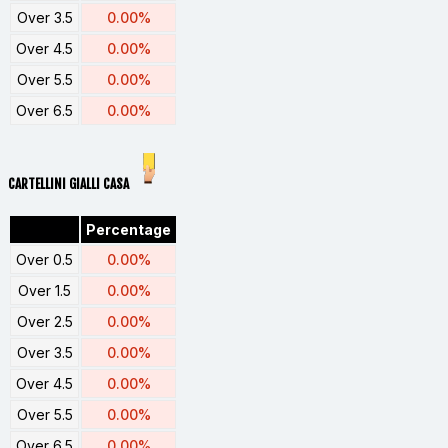
Over 3.5
0.00%
Over 4.5
0.00%
Over 5.5
0.00%
Over 6.5
0.00%
CARTELLINI GIALLI CASA
Percentage
Over 0.5
0.00%
Over 1.5
0.00%
Over 2.5
0.00%
Over 3.5
0.00%
Over 4.5
0.00%
Over 5.5
0.00%
Over 6.5
0.00%