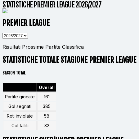
STATISTICHE PREMIER LEAGUE 2026/2027
PREMIER LEAGUE
Risultati
Prossime Partite
Classifica
STATISTICHE TOTALE STAGIONE PREMIER LEAGUE
SEASON TOTAL
Overall
Partite giocate
161
Gol segnati
385
Reti inviolate
58
Gol falliti
32