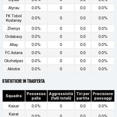
Atyrau
0.0%
0
0.0
0.0%
FK Tobol
0.0%
0
0.0
0.0%
Kostanay
Zhenys
0.0%
0
0.0
0.0%
Ordabasy
0.0%
0
0.0
0.0%
Altay
0.0%
0
0.0
0.0%
FC Astana
0.0%
0
0.0
0.0%
Okzhetpes
0.0%
0
0.0
0.0%
Aktobe
0.0%
0
0.0
0.0%
STATISTICHE IN TRASFERTA
Possesso
Aggressività
Tiri per
Precisione
Squadra
palla
(falli totali)
partita
passaggi
Kaisar
0.0%
0
0.0
0.0%
Kairat
0.0%
0
0.0
0.0%