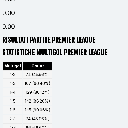
0.00
0.00
RISULTATI PARTITE
PREMIER LEAGUE
STATISTICHE MULTIGOL PREMIER LEAGUE
Multigol
Count
1-2
74 (45.96%)
1-3
107 (66.46%)
1-4
129 (80.12%)
1-5
142 (88.20%)
1-6
145 (90.06%)
2-3
74 (45.96%)
2-4
96 (59.63%)