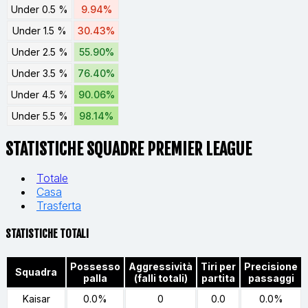
Under 0.5 %
9.94%
Under 1.5 %
30.43%
Under 2.5 %
55.90%
Under 3.5 %
76.40%
Under 4.5 %
90.06%
Under 5.5 %
98.14%
STATISTICHE SQUADRE PREMIER LEAGUE
Totale
Casa
Trasferta
STATISTICHE TOTALI
Possesso
Aggressività
Tiri per
Precisione
Squadra
palla
(falli totali)
partita
passaggi
Kaisar
0.0%
0
0.0
0.0%