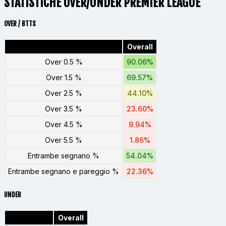
STATISTICHE OVER/UNDER PREMIER LEAGUE
OVER / BTTS
Overall
Over 0.5 %
90.06%
Over 1.5 %
69.57%
Over 2.5 %
44.10%
Over 3.5 %
23.60%
Over 4.5 %
9.94%
Over 5.5 %
1.86%
Entrambe segnano %
54.04%
Entrambe segnano e pareggio %
22.36%
UNDER
Overall