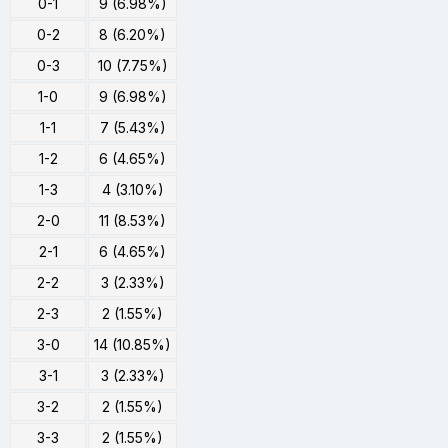
0-1
9 (6.98%)
0-2
8 (6.20%)
0-3
10 (7.75%)
1-0
9 (6.98%)
1-1
7 (5.43%)
1-2
6 (4.65%)
1-3
4 (3.10%)
2-0
11 (8.53%)
2-1
6 (4.65%)
2-2
3 (2.33%)
2-3
2 (1.55%)
3-0
14 (10.85%)
3-1
3 (2.33%)
3-2
2 (1.55%)
3-3
2 (1.55%)