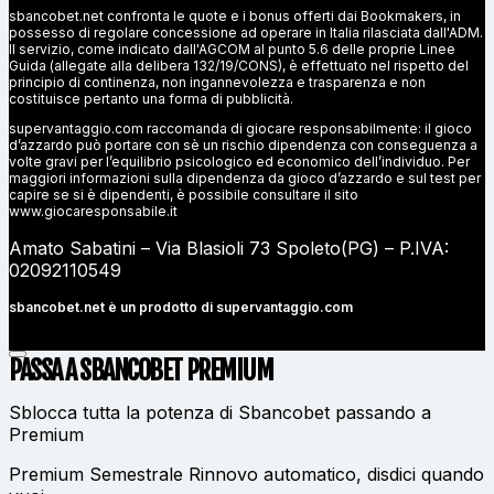
sbancobet.net confronta le quote e i bonus offerti dai Bookmakers, in
possesso di regolare concessione ad operare in Italia rilasciata dall'ADM.
Il servizio, come indicato dall'AGCOM al punto 5.6 delle proprie Linee
Guida (allegate alla delibera 132/19/CONS), è effettuato nel rispetto del
principio di continenza, non ingannevolezza e trasparenza e non
costituisce pertanto una forma di pubblicità.
supervantaggio.com raccomanda di giocare responsabilmente: il gioco
d’azzardo può portare con sè un rischio dipendenza con conseguenza a
volte gravi per l’equilibrio psicologico ed economico dell’individuo. Per
maggiori informazioni sulla dipendenza da gioco d’azzardo e sul test per
capire se si è dipendenti, è possibile consultare il sito
www.giocaresponsabile.it
Amato Sabatini – Via Blasioli 73 Spoleto(PG) – P.IVA:
02092110549
sbancobet.net è un prodotto di
supervantaggio.com
PASSA A SBANCOBET
PREMIUM
Sblocca tutta la potenza di Sbancobet passando a
Premium
Premium Semestrale
Rinnovo automatico, disdici quando