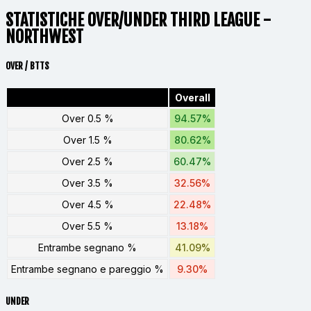
STATISTICHE OVER/UNDER THIRD LEAGUE -
NORTHWEST
OVER / BTTS
Overall
Over 0.5 %
94.57%
Over 1.5 %
80.62%
Over 2.5 %
60.47%
Over 3.5 %
32.56%
Over 4.5 %
22.48%
Over 5.5 %
13.18%
Entrambe segnano %
41.09%
Entrambe segnano e pareggio %
9.30%
UNDER