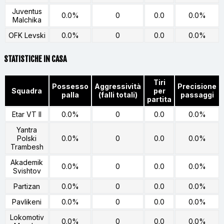
Juventus
0.0%
0
0.0
0.0%
Malchika
OFK Levski
0.0%
0
0.0
0.0%
STATISTICHE IN CASA
Tiri
Possesso
Aggressività
Precisione
Squadra
per
palla
(falli totali)
passaggi
partita
Etar VT II
0.0%
0
0.0
0.0%
Yantra
Polski
0.0%
0
0.0
0.0%
Trambesh
Akademik
0.0%
0
0.0
0.0%
Svishtov
Partizan
0.0%
0
0.0
0.0%
Pavlikeni
0.0%
0
0.0
0.0%
Lokomotiv
0.0%
0
0.0
0.0%