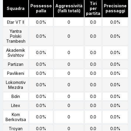
Tiri
Possesso
Aggressività
Precisione
Squadra
per
palla
(falli totali)
passaggi
partita
Etar VT II
0.0%
0
0.0
0.0%
Yantra
Polski
0.0%
0
0.0
0.0%
Trambesh
Akademik
0.0%
0
0.0
0.0%
Svishtov
Partizan
0.0%
0
0.0
0.0%
Pavlikeni
0.0%
0
0.0
0.0%
Lokomotiv
0.0%
0
0.0
0.0%
Mezdra
Bdin
0.0%
0
0.0
0.0%
Litex
0.0%
0
0.0
0.0%
Kom
0.0%
0
0.0
0.0%
Berkovitsa
Troyan
0.0%
0
0.0
0.0%