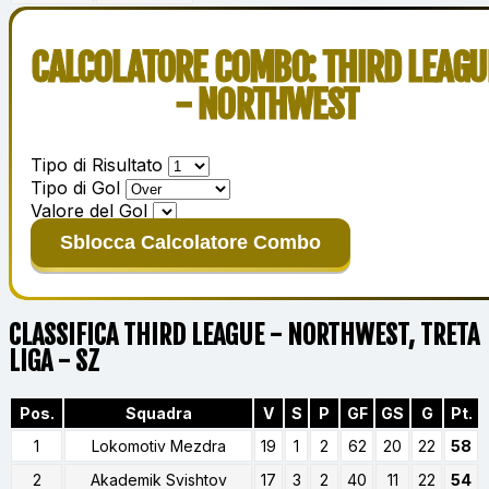
CALCOLATORE COMBO: THIRD LEAGU
- NORTHWEST
Tipo di Risultato
Tipo di Gol
Valore del Gol
Sblocca Calcolatore Combo
CLASSIFICA THIRD LEAGUE - NORTHWEST, TRETA
LIGA - SZ
Pos.
Squadra
V
S
P
GF
GS
G
Pt.
1
Lokomotiv Mezdra
19
1
2
62
20
22
58
2
Akademik Svishtov
17
3
2
40
11
22
54