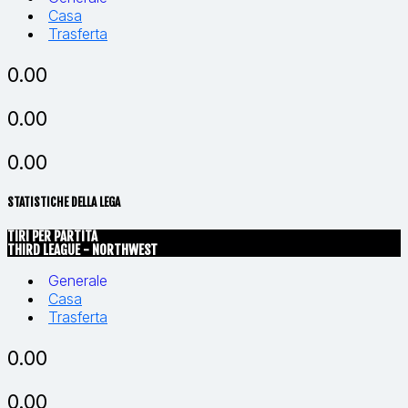
Casa
Trasferta
0.00
0.00
0.00
STATISTICHE DELLA LEGA
TIRI PER PARTITA
THIRD LEAGUE - NORTHWEST
Generale
Casa
Trasferta
0.00
0.00