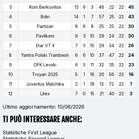
3
Kom Berkovitsa
13
6
3
46
22
22
45
4
Bdin
14
1
7
57
25
22
43
5
Partizan
8
6
8
25
25
22
30
6
Pavlikeni
9
3
10
29
24
22
30
7
Etar VT II
7
5
10
29
34
22
26
8
Yantra Polski Trambesh
6
6
10
37
47
22
24
9
OFK Levski
6
5
11
32
35
22
23
10
Troyan 2025
5
1
16
20
56
22
16
11
Juventus Malchika
2
1
19
13
72
22
7
12
Litex
7
0
15
21
40
22
3
Ultimo aggiornamento: 10/08/2026
TI PUÒ INTERESSARE ANCHE:
Statistiche First League
Statistiche Second League