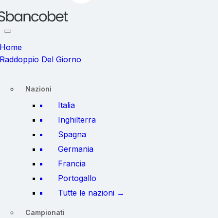
Home
Raddoppio Del Giorno
Nazioni
Italia
Inghilterra
Spagna
Germania
Francia
Portogallo
Tutte le nazioni →
Campionati