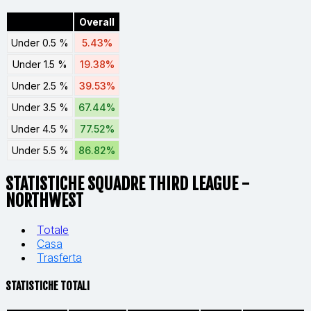
Overall
Under 0.5 %
5.43%
Under 1.5 %
19.38%
Under 2.5 %
39.53%
Under 3.5 %
67.44%
Under 4.5 %
77.52%
Under 5.5 %
86.82%
STATISTICHE SQUADRE THIRD LEAGUE -
NORTHWEST
Totale
Casa
Trasferta
STATISTICHE TOTALI