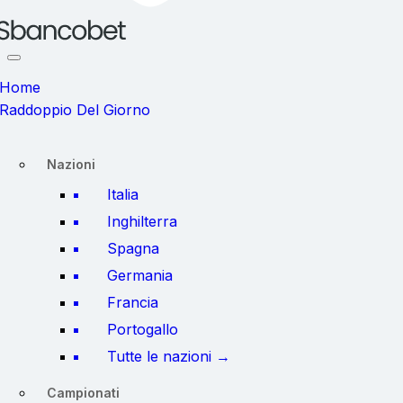
Home
Raddoppio Del Giorno
Nazioni
Italia
Inghilterra
Spagna
Germania
Francia
Portogallo
Tutte le nazioni →
Campionati