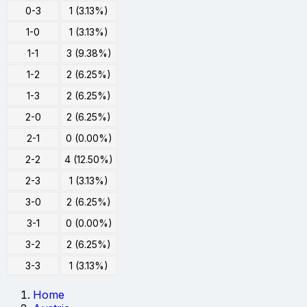
0-3
1 (3.13%)
1-0
1 (3.13%)
1-1
3 (9.38%)
1-2
2 (6.25%)
1-3
2 (6.25%)
2-0
2 (6.25%)
2-1
0 (0.00%)
2-2
4 (12.50%)
2-3
1 (3.13%)
3-0
2 (6.25%)
3-1
0 (0.00%)
3-2
2 (6.25%)
3-3
1 (3.13%)
Home