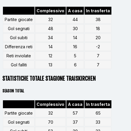
Complessivo
A casa
In trasferta
Partite giocate
32
44
38
Gol segnati
48
30
18
Gol subiti
34
14
20
Differenza reti
14
16
-2
Reti inviolate
12
5
7
Gol falliti
13
6
7
STATISTICHE TOTALE STAGIONE TRAISKIRCHEN
SEASON TOTAL
Complessivo
A casa
In trasferta
Partite giocate
32
57
65
Gol segnati
70
37
33