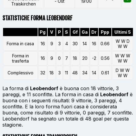
- Ost
19:00
Traiskirchen
STATISTICHE FORMA LEOBENDORF
Pg
V
P
S
Gf
Ga
Dr
Ppp
Ultimi 5
W W D
Forma in casa
16
9
3
4
30
14
16
0.66
W W
Forma in
W W W
16
9
0
7
18
20
-2
0.56
trasferta
W W
D W W
Complessivo
32
18
3
11
48
34
14
0.61
W W
La forma di
Leobendorf
è buona con 18 vittorie, 3
pareggi, e 11 sconfitte. La forma in casa di
Leobendorf
è
buona con i seguenti risultati: 9 vittorie, 3 pareggi, 4
sconfitte. E la loro forma fuori casa è considerata
buona, come risultato di 9 vittorie, 0 pareggi, 7 sconfitte.
Leobendorf ha segnato un totale di 48 goal per questa
stagione.