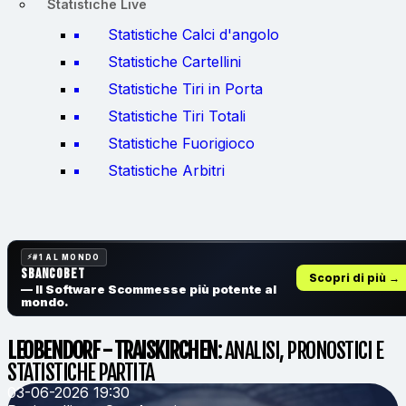
Statistiche Live
Statistiche Calci d'angolo
Statistiche Cartellini
Statistiche Tiri in Porta
Statistiche Tiri Totali
Statistiche Fuorigioco
Statistiche Arbitri
#1 AL MONDO
SbancoBet
Scopri di più →
— Il Software Scommesse
più potente al
mondo.
LEOBENDORF - TRAISKIRCHEN
: ANALISI, PRONOSTICI E
STATISTICHE PARTITA
03-06-2026 19:30