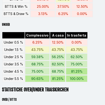
BTTS & Win %
25.00%
37.50%
12.50%
BTTS & Draw %
3.13%
6.25%
0.00%
UNDER
Complessivo
A casa
In trasferta
Under 0.5 %
6.25%
12.50%
0.00%
Under 1.5 %
43.75%
43.75%
43.75%
Under 2.5 %
59.38%
56.25%
62.50%
Under 3.5 %
68.75%
62.50%
75.00%
Under 4.5 %
75.00%
68.75%
81.25%
Under 5.5 %
90.63%
81.25%
100.00%
STATISTICHE OVER/UNDER TRAISKIRCHEN
OVER / BTTS