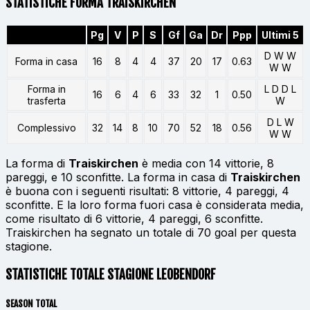
STATISTICHE FORMA TRAISKIRCHEN
Pg
V
P
S
Gf
Ga
Dr
Ppp
Ultimi 5
D W W
Forma in casa
16
8
4
4
37
20
17
0.63
W W
Forma in
L D D L
16
6
4
6
33
32
1
0.50
trasferta
W
D L W
Complessivo
32
14
8
10
70
52
18
0.56
W W
La forma di
Traiskirchen
è media con 14 vittorie, 8
pareggi, e 10 sconfitte. La forma in casa di
Traiskirchen
è buona con i seguenti risultati: 8 vittorie, 4 pareggi, 4
sconfitte. E la loro forma fuori casa è considerata media,
come risultato di 6 vittorie, 4 pareggi, 6 sconfitte.
Traiskirchen ha segnato un totale di 70 goal per questa
stagione.
STATISTICHE TOTALE STAGIONE LEOBENDORF
SEASON TOTAL