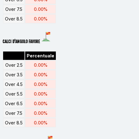
Over 7.5
0.00%
Over 8.5
0.00%
CALCI D'ANGOLO FAVORE
Percentuale
Over 2.5
0.00%
Over 3.5
0.00%
Over 4.5
0.00%
Over 5.5
0.00%
Over 6.5
0.00%
Over 7.5
0.00%
Over 8.5
0.00%