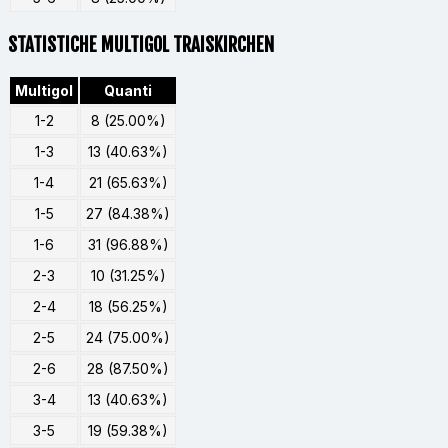
STATISTICHE MULTIGOL TRAISKIRCHEN
Multigol
Quanti
1-2
8 (25.00%)
1-3
13 (40.63%)
1-4
21 (65.63%)
1-5
27 (84.38%)
1-6
31 (96.88%)
2-3
10 (31.25%)
2-4
18 (56.25%)
2-5
24 (75.00%)
2-6
28 (87.50%)
3-4
13 (40.63%)
3-5
19 (59.38%)