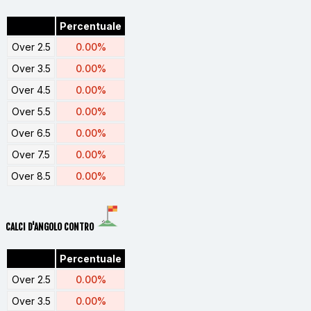
Percentuale
Over 2.5
0.00%
Over 3.5
0.00%
Over 4.5
0.00%
Over 5.5
0.00%
Over 6.5
0.00%
Over 7.5
0.00%
Over 8.5
0.00%
CALCI D'ANGOLO CONTRO
Percentuale
Over 2.5
0.00%
Over 3.5
0.00%