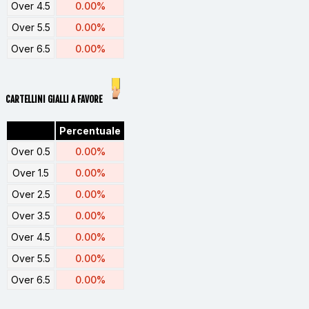
Over 4.5
0.00%
Over 5.5
0.00%
Over 6.5
0.00%
CARTELLINI GIALLI A FAVORE
Percentuale
Over 0.5
0.00%
Over 1.5
0.00%
Over 2.5
0.00%
Over 3.5
0.00%
Over 4.5
0.00%
Over 5.5
0.00%
Over 6.5
0.00%