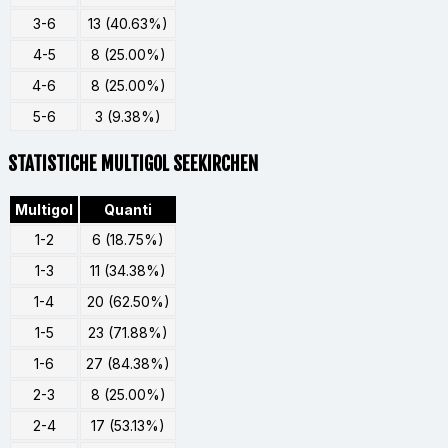
3-6
13 (40.63%)
4-5
8 (25.00%)
4-6
8 (25.00%)
5-6
3 (9.38%)
STATISTICHE MULTIGOL SEEKIRCHEN
Multigol
Quanti
1-2
6 (18.75%)
1-3
11 (34.38%)
1-4
20 (62.50%)
1-5
23 (71.88%)
1-6
27 (84.38%)
2-3
8 (25.00%)
2-4
17 (53.13%)