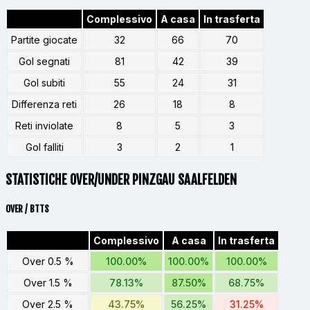
Complessivo
A casa
In trasferta
Partite giocate
32
66
70
Gol segnati
81
42
39
Gol subiti
55
24
31
Differenza reti
26
18
8
Reti inviolate
8
5
3
Gol falliti
3
2
1
STATISTICHE OVER/UNDER PINZGAU SAALFELDEN
OVER / BTTS
Complessivo
A casa
In trasferta
Over 0.5 %
100.00%
100.00%
100.00%
Over 1.5 %
78.13%
87.50%
68.75%
Over 2.5 %
43.75%
56.25%
31.25%