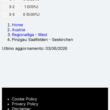
3-2
1 (3.13%)
3-3
0 (0.00%)
Home
Austria
Regionalliga - West
Pinzgau Saalfelden - Seekirchen
Ultimo aggiornamento: 03/06/2026
Cookie Policy
Privacy Policy
Disclaimer