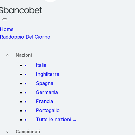
Home
Raddoppio Del Giorno
Nazioni
Italia
Inghilterra
Spagna
Germania
Francia
Portogallo
Tutte le nazioni →
Campionati