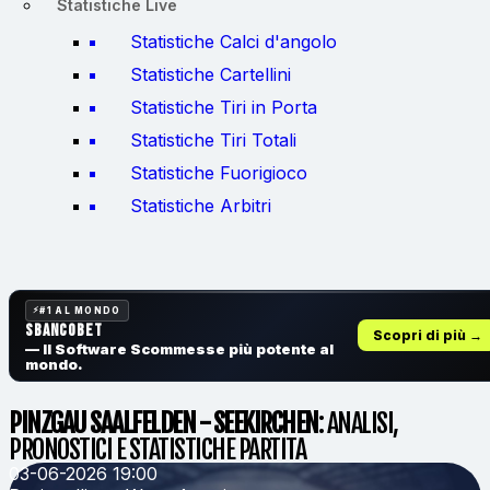
Statistiche Live
Statistiche Calci d'angolo
Statistiche Cartellini
Statistiche Tiri in Porta
Statistiche Tiri Totali
Statistiche Fuorigioco
Statistiche Arbitri
#1 AL MONDO
SbancoBet
Scopri di più →
— Il Software Scommesse
più potente al
mondo.
PINZGAU SAALFELDEN - SEEKIRCHEN
: ANALISI,
PRONOSTICI E STATISTICHE PARTITA
03-06-2026 19:00