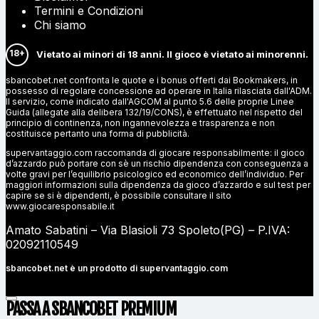
Termini e Condizioni
Chi siamo
18+
Vietato ai minori di 18 anni. Il gioco è vietato ai minorenni.
sbancobet.net confronta le quote e i bonus offerti dai Bookmakers, in
possesso di regolare concessione ad operare in Italia rilasciata dall'ADM.
Il servizio, come indicato dall'AGCOM al punto 5.6 delle proprie Linee
Guida (allegate alla delibera 132/19/CONS), è effettuato nel rispetto del
principio di continenza, non ingannevolezza e trasparenza e non
costituisce pertanto una forma di pubblicità.
supervantaggio.com raccomanda di giocare responsabilmente: il gioco
d’azzardo può portare con sè un rischio dipendenza con conseguenza a
volte gravi per l’equilibrio psicologico ed economico dell’individuo. Per
maggiori informazioni sulla dipendenza da gioco d’azzardo e sul test per
capire se si è dipendenti, è possibile consultare il sito
www.giocaresponsabile.it
Amato Sabatini – Via Blasioli 73 Spoleto(PG) – P.IVA:
02092110549
sbancobet.net è un prodotto di
supervantaggio.com
PASSA A SBANCOBET
PREMIUM