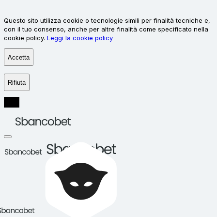
Questo sito utilizza cookie o tecnologie simili per finalità tecniche e,
con il tuo consenso, anche per altre finalità come specificato nella
cookie policy.
Leggi la cookie policy
Accetta
Rifiuta