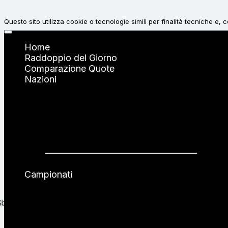
Questo sito utilizza cookie o tecnologie simili per finalità tecniche e,
Accetta
Home
Raddoppio del Giorno
Comparazione Quote
Rifiuta
Nazioni
Italia
Inghilterra
Spagna
Germania
Francia
Portogallo
Tutte le nazioni →
Campionati
UEFA Champions League
UEFA Europa League
UEFA Europa Conference League
Premier League
Serie A