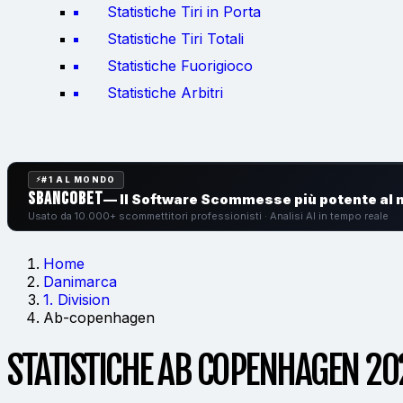
Statistiche Tiri in Porta
Statistiche Tiri Totali
Statistiche Fuorigioco
Statistiche Arbitri
#1 AL MONDO
SbancoBet
— Il Software Scommesse
più potente al
Usato da 10.000+ scommettitori professionisti · Analisi AI in tempo reale
Home
Danimarca
1. Division
Ab-copenhagen
STATISTICHE AB COPENHAGEN 20