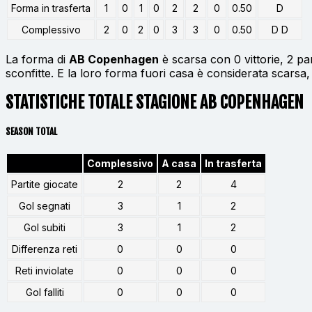
Forma in trasferta
1
0
1
0
2
2
0
0.50
D
Complessivo
2
0
2
0
3
3
0
0.50
D D
La forma di
AB Copenhagen
è scarsa con 0 vittorie, 2 pa
sconfitte. E la loro forma fuori casa è considerata scarsa,
STATISTICHE TOTALE STAGIONE AB COPENHAGEN
SEASON TOTAL
Complessivo
A casa
In trasferta
Partite giocate
2
2
4
Gol segnati
3
1
2
Gol subiti
3
1
2
Differenza reti
0
0
0
Reti inviolate
0
0
0
Gol falliti
0
0
0