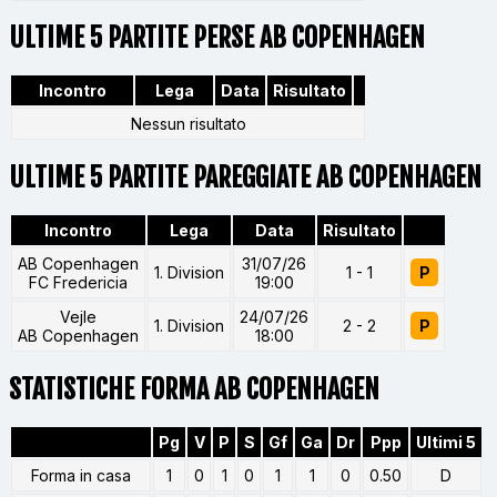
ULTIME 5 PARTITE PERSE AB COPENHAGEN
Incontro
Lega
Data
Risultato
Nessun risultato
ULTIME 5 PARTITE PAREGGIATE AB COPENHAGEN
Incontro
Lega
Data
Risultato
AB Copenhagen
31/07/26
1. Division
1 - 1
P
FC Fredericia
19:00
Vejle
24/07/26
1. Division
2 - 2
P
AB Copenhagen
18:00
STATISTICHE FORMA AB COPENHAGEN
Pg
V
P
S
Gf
Ga
Dr
Ppp
Ultimi 5
Forma in casa
1
0
1
0
1
1
0
0.50
D