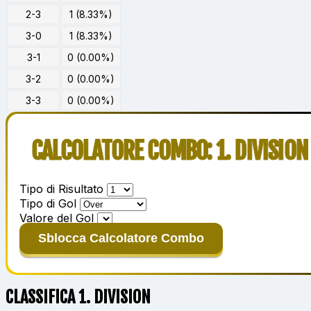
2-3
1 (8.33%)
3-0
1 (8.33%)
3-1
0 (0.00%)
3-2
0 (0.00%)
3-3
0 (0.00%)
CALCOLATORE COMBO: 1. DIVISION
Tipo di Risultato
Tipo di Gol
Valore del Gol
Sblocca Calcolatore Combo
CLASSIFICA 1. DIVISION