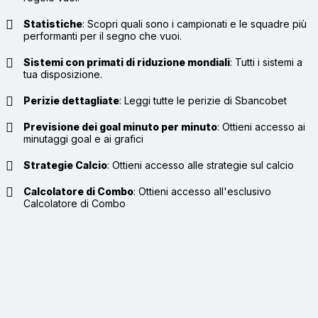
Statistiche
:
Scopri quali sono i campionati e le squadre più
performanti per il segno che vuoi.
Sistemi con primati di riduzione mondiali
:
Tutti i sistemi a
tua disposizione.
Perizie dettagliate
:
Leggi tutte le perizie di Sbancobet
Previsione dei goal minuto per minuto
:
Ottieni accesso ai
minutaggi goal e ai grafici
Strategie Calcio
:
Ottieni accesso alle strategie sul calcio
Calcolatore di Combo
:
Ottieni accesso all'esclusivo
Calcolatore di Combo