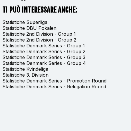
TI PUÒ INTERESSARE ANCHE:
Statistiche Superliga
Statistiche DBU Pokalen
Statistiche 2nd Division - Group 1
Statistiche 2nd Division - Group 2
Statistiche Denmark Series - Group 1
Statistiche Denmark Series - Group 2
Statistiche Denmark Series - Group 3
Statistiche Denmark Series - Group 4
Statistiche Kvindeliga
Statistiche 3. Division
Statistiche Denmark Series - Promotion Round
Statistiche Denmark Series - Relegation Round