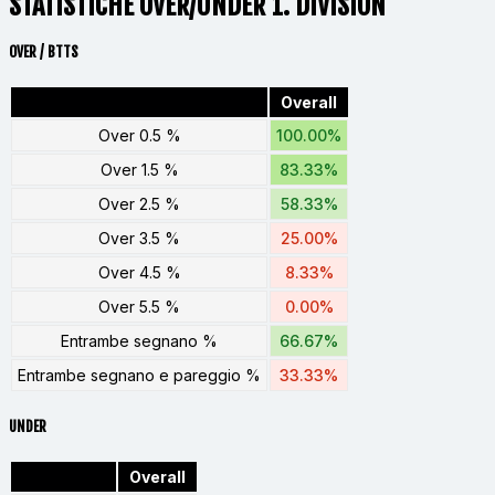
STATISTICHE OVER/UNDER 1. DIVISION
OVER / BTTS
Overall
Over 0.5 %
100.00%
Over 1.5 %
83.33%
Over 2.5 %
58.33%
Over 3.5 %
25.00%
Over 4.5 %
8.33%
Over 5.5 %
0.00%
Entrambe segnano %
66.67%
Entrambe segnano e pareggio %
33.33%
UNDER
Overall