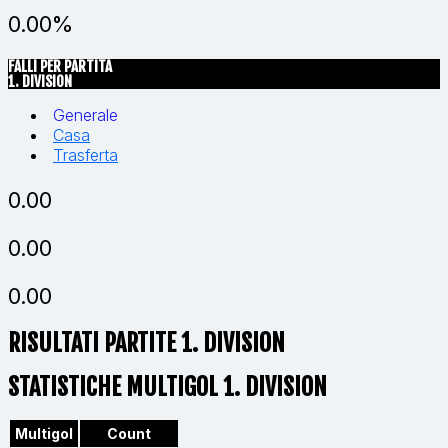
0.00%
FALLI PER PARTITA
1. DIVISION
Generale
Casa
Trasferta
0.00
0.00
0.00
RISULTATI PARTITE
1. DIVISION
STATISTICHE MULTIGOL 1. DIVISION
Multigol
Count