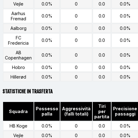
Vejle
0.0%
0
0.0
0.0%
Aarhus
0.0%
0
0.0
0.0%
Fremad
Aalborg
0.0%
0
0.0
0.0%
FC
0.0%
0
0.0
0.0%
Fredericia
AB
0.0%
0
0.0
0.0%
Copenhagen
Hobro
0.0%
0
0.0
0.0%
Hillerød
0.0%
0
0.0
0.0%
STATISTICHE IN TRASFERTA
Tiri
Possesso
Aggressività
Precisione
Squadra
per
palla
(falli totali)
passaggi
partita
HB Koge
0.0%
0
0.0
0.0%
Vejle
0.0%
0
0.0
0.0%