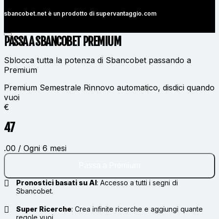
sbancobet.net è un prodotto di
supervantaggio.com
PASSA A SBANCOBET
PREMIUM
Sblocca tutta la potenza di Sbancobet passando a
Premium
Premium Semestrale
Rinnovo automatico, disdici quando
vuoi
€
47
.00 / Ogni 6 mesi
Passa a Premium
Pronostici basati su AI
:
Accesso a tutti i segni di
Sbancobet.
Super Ricerche
:
Crea infinite ricerche e aggiungi quante
regole vuoi.