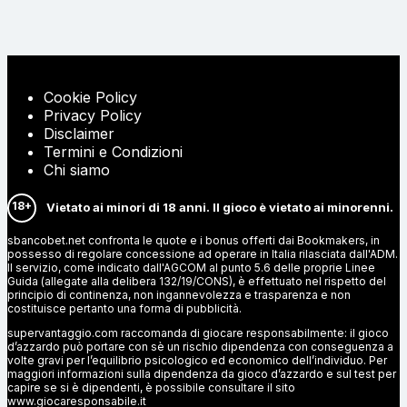
Cookie Policy
Privacy Policy
Disclaimer
Termini e Condizioni
Chi siamo
18+
Vietato ai minori di 18 anni. Il gioco è vietato ai minorenni.
sbancobet.net confronta le quote e i bonus offerti dai Bookmakers, in
possesso di regolare concessione ad operare in Italia rilasciata dall'ADM.
Il servizio, come indicato dall'AGCOM al punto 5.6 delle proprie Linee
Guida (allegate alla delibera 132/19/CONS), è effettuato nel rispetto del
principio di continenza, non ingannevolezza e trasparenza e non
costituisce pertanto una forma di pubblicità.
supervantaggio.com raccomanda di giocare responsabilmente: il gioco
d’azzardo può portare con sè un rischio dipendenza con conseguenza a
volte gravi per l’equilibrio psicologico ed economico dell’individuo. Per
maggiori informazioni sulla dipendenza da gioco d’azzardo e sul test per
capire se si è dipendenti, è possibile consultare il sito
www.giocaresponsabile.it