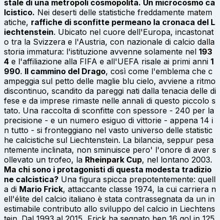
stale di una metropoli cosmopolita. Un microcosmo ca
lcistico.
Nei deserti delle statistiche freddamente matem
atiche,
raffiche di sconfitte permeano la cronaca del L
iechtenstein
. Ubicato nel cuore dell'Europa, incastonat
o tra la Svizzera e l'Austria, con nazionale di calcio dalla
storia immatura: l'istituzione avvenne solamente nel
193
4
e l'affiliazione alla FIFA e all'UEFA risale ai primi anni
1
990
.
Il cammino del Drago
, così come l'emblema che c
ampeggia sul petto delle maglie blu cielo, avviene a ritmo
discontinuo, scandito da pareggi nati dalla tenacia delle di
fese e da imprese rimaste nelle annali di questo piccolo s
tato. Una raccolta di sconfitte con spessore - 240 per la
precisione - e un numero esiguo di vittorie - appena 14 i
n tutto - si fronteggiano nel vasto universo delle statistic
he calcistiche sul Liechtenstein. La bilancia, seppur pesa
ntemente inclinata, non sminuisce pero' l'onore di aver s
ollevato un trofeo, la
Rheinpark Cup
, nel lontano 2003.
Ma chi sono i protagonisti di questa modesta tradizio
ne calcistica?
Una figura spicca prepotentemente: quell
a di
Mario Frick
, attaccante classe 1974, la cui carriera n
ell'élite del calcio italiano è stata contrassegnata da un in
estimabile contributo allo sviluppo del calcio in Liechtens
tein. Dal 1993 al 2015, Frick ha segnato ben 16 gol in 125