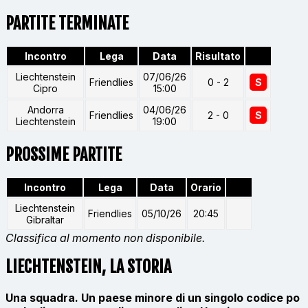
PARTITE TERMINATE
Incontro
Lega
Data
Risultato
Liechtenstein
07/06/26
Friendlies
0 - 2
S
Cipro
15:00
Andorra
04/06/26
Friendlies
2 - 0
S
Liechtenstein
19:00
PROSSIME PARTITE
Incontro
Lega
Data
Orario
Liechtenstein
Friendlies
05/10/26
20:45
Gibraltar
Classifica al momento non disponibile.
LIECHTENSTEIN, LA STORIA
Una squadra. Un paese minore di un singolo codice po