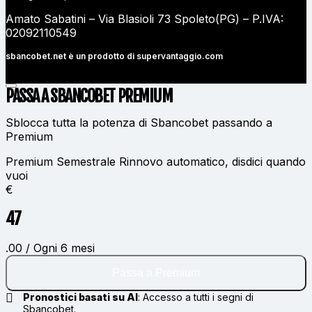
Amato Sabatini – Via Blasioli 73 Spoleto(PG) – P.IVA:
02092110549
sbancobet.net è un prodotto di
supervantaggio.com
PASSA A SBANCOBET
PREMIUM
Sblocca tutta la potenza di Sbancobet passando a
Premium
Premium Semestrale
Rinnovo automatico, disdici quando
vuoi
€
47
.00 / Ogni 6 mesi
Passa a Premium
Pronostici basati su AI
:
Accesso a tutti i segni di
Sbancobet.