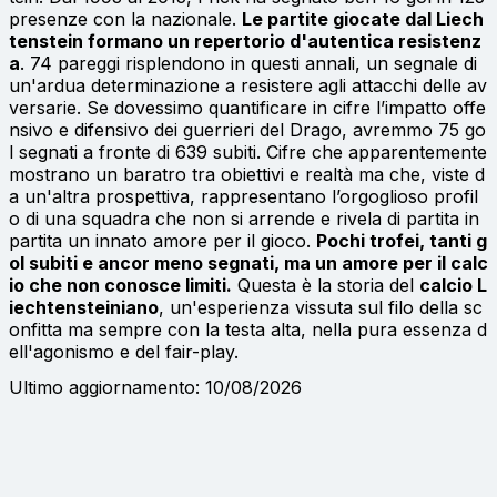
presenze con la nazionale.
Le partite giocate dal Liech
tenstein formano un repertorio d'autentica resistenz
a
. 74 pareggi risplendono in questi annali, un segnale di
un'ardua determinazione a resistere agli attacchi delle av
versarie. Se dovessimo quantificare in cifre l’impatto offe
nsivo e difensivo dei guerrieri del Drago, avremmo 75 go
l segnati a fronte di 639 subiti. Cifre che apparentemente
mostrano un baratro tra obiettivi e realtà ma che, viste d
a un'altra prospettiva, rappresentano l’orgoglioso profil
o di una squadra che non si arrende e rivela di partita in
partita un innato amore per il gioco.
Pochi trofei, tanti g
ol subiti e ancor meno segnati, ma un amore per il calc
io che non conosce limiti.
Questa è la storia del
calcio L
iechtensteiniano
, un'esperienza vissuta sul filo della sc
onfitta ma sempre con la testa alta, nella pura essenza d
ell'agonismo e del fair-play.
Ultimo aggiornamento: 10/08/2026