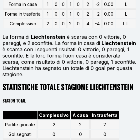
Forma in casa
1
0
0
1
0
2
-2
0.00
L
Forma in trasferta
1
0
0
1
0
2
-2
0.00
L
Complessivo
2
0
0
2
0
4
-4
0.00
L L
La forma di
Liechtenstein
è scarsa con 0 vittorie, 0
pareggi, e 2 sconfitte. La forma in casa di
Liechtenstein
è scarsa con i seguenti risultati: 0 vittorie, 0 pareggi, 1
sconfitte. E la loro forma fuori casa è considerata
scarsa, come risultato di 0 vittorie, 0 pareggi, 1 sconfitte.
Liechtenstein ha segnato un totale di 0 goal per questa
stagione.
STATISTICHE TOTALE STAGIONE LIECHTENSTEIN
SEASON TOTAL
Complessivo
A casa
In trasferta
Partite giocate
2
2
2
Gol segnati
0
0
0