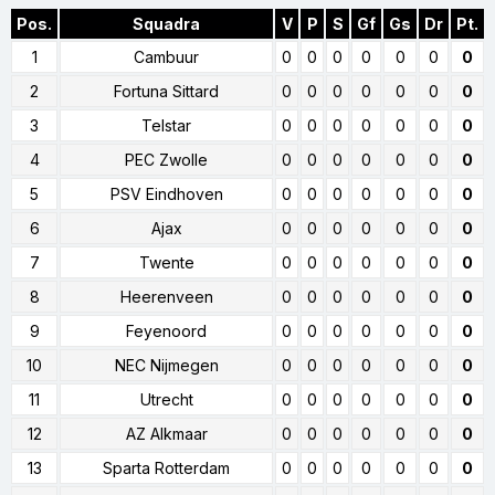
Pos.
Squadra
V
P
S
Gf
Gs
Dr
Pt.
1
Cambuur
0
0
0
0
0
0
0
2
Fortuna Sittard
0
0
0
0
0
0
0
3
Telstar
0
0
0
0
0
0
0
4
PEC Zwolle
0
0
0
0
0
0
0
5
PSV Eindhoven
0
0
0
0
0
0
0
6
Ajax
0
0
0
0
0
0
0
7
Twente
0
0
0
0
0
0
0
8
Heerenveen
0
0
0
0
0
0
0
9
Feyenoord
0
0
0
0
0
0
0
10
NEC Nijmegen
0
0
0
0
0
0
0
11
Utrecht
0
0
0
0
0
0
0
12
AZ Alkmaar
0
0
0
0
0
0
0
13
Sparta Rotterdam
0
0
0
0
0
0
0