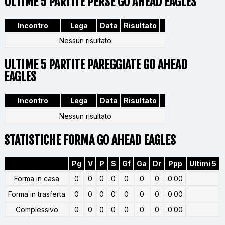
ULTIME 5 PARTITE PERSE GO AHEAD EAGLES
Incontro
Lega
Data
Risultato
Nessun risultato
ULTIME 5 PARTITE PAREGGIATE GO AHEAD
EAGLES
Incontro
Lega
Data
Risultato
Nessun risultato
STATISTICHE FORMA GO AHEAD EAGLES
Pg
V
P
S
Gf
Ga
Dr
Ppp
Ultimi 5
Forma in casa
0
0
0
0
0
0
0
0.00
Forma in trasferta
0
0
0
0
0
0
0
0.00
Complessivo
0
0
0
0
0
0
0
0.00