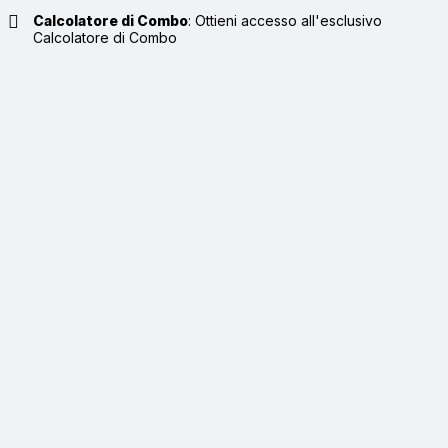
Calcolatore di Combo
:
Ottieni accesso all'esclusivo
Calcolatore di Combo