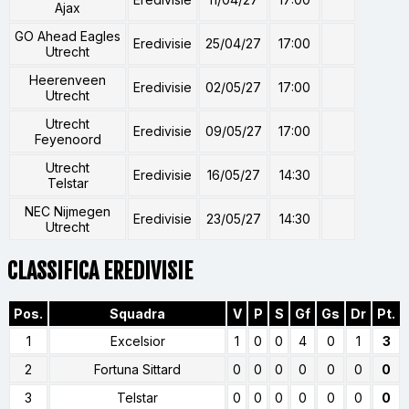
Ajax
GO Ahead Eagles
Eredivisie
25/04/27
17:00
Utrecht
Heerenveen
Eredivisie
02/05/27
17:00
Utrecht
Utrecht
Eredivisie
09/05/27
17:00
Feyenoord
Utrecht
Eredivisie
16/05/27
14:30
Telstar
NEC Nijmegen
Eredivisie
23/05/27
14:30
Utrecht
CLASSIFICA EREDIVISIE
Pos.
Squadra
V
P
S
Gf
Gs
Dr
Pt.
1
Excelsior
1
0
0
4
0
1
3
2
Fortuna Sittard
0
0
0
0
0
0
0
3
Telstar
0
0
0
0
0
0
0