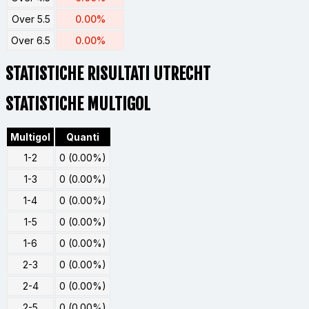
Over 5.5
0.00%
Over 6.5
0.00%
STATISTICHE RISULTATI UTRECHT
STATISTICHE MULTIGOL
Multigol
Quanti
1-2
0 (0.00%)
1-3
0 (0.00%)
1-4
0 (0.00%)
1-5
0 (0.00%)
1-6
0 (0.00%)
2-3
0 (0.00%)
2-4
0 (0.00%)
2-5
0 (0.00%)