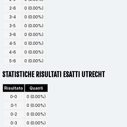
2-6
0 (0.00%)
3-4
0 (0.00%)
3-5
0 (0.00%)
3-6
0 (0.00%)
4-5
0 (0.00%)
4-6
0 (0.00%)
5-6
0 (0.00%)
STATISTICHE RISULTATI ESATTI UTRECHT
Risultato
Quanti
0-0
0 (0.00%)
0-1
0 (0.00%)
0-2
0 (0.00%)
0-3
0 (0.00%)