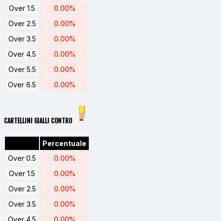
Over 1.5
0.00%
Over 2.5
0.00%
Over 3.5
0.00%
Over 4.5
0.00%
Over 5.5
0.00%
Over 6.5
0.00%
CARTELLINI GIALLI CONTRO
Percentuale
Over 0.5
0.00%
Over 1.5
0.00%
Over 2.5
0.00%
Over 3.5
0.00%
Over 4.5
0.00%