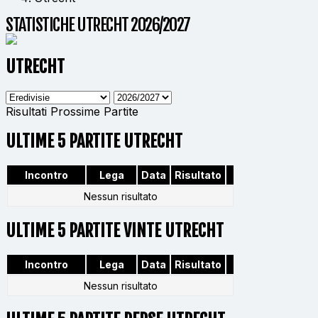
STATISTICHE UTRECHT 2026/2027
UTRECHT
Risultati
Prossime Partite
ULTIME 5 PARTITE UTRECHT
Incontro
Lega
Data
Risultato
Nessun risultato
ULTIME 5 PARTITE VINTE UTRECHT
Incontro
Lega
Data
Risultato
Nessun risultato