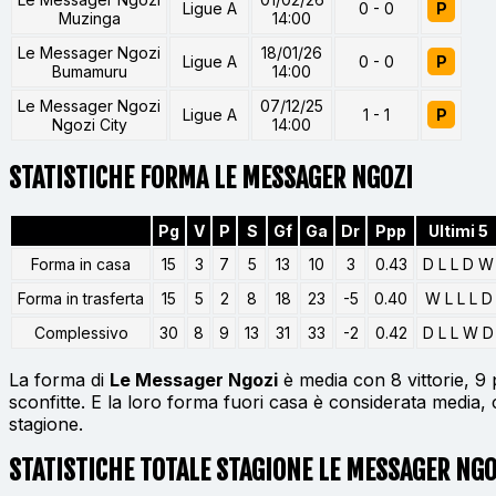
Ligue A
0 - 0
P
Muzinga
14:00
Le Messager Ngozi
18/01/26
Ligue A
0 - 0
P
Bumamuru
14:00
Le Messager Ngozi
07/12/25
Ligue A
1 - 1
P
Ngozi City
14:00
STATISTICHE FORMA LE MESSAGER NGOZI
Pg
V
P
S
Gf
Ga
Dr
Ppp
Ultimi 5
Forma in casa
15
3
7
5
13
10
3
0.43
D L L D W
Forma in trasferta
15
5
2
8
18
23
-5
0.40
W L L L D
Complessivo
30
8
9
13
31
33
-2
0.42
D L L W D
La forma di
Le Messager Ngozi
è media con 8 vittorie, 9 
sconfitte. E la loro forma fuori casa è considerata media, 
stagione.
STATISTICHE TOTALE STAGIONE LE MESSAGER NGO