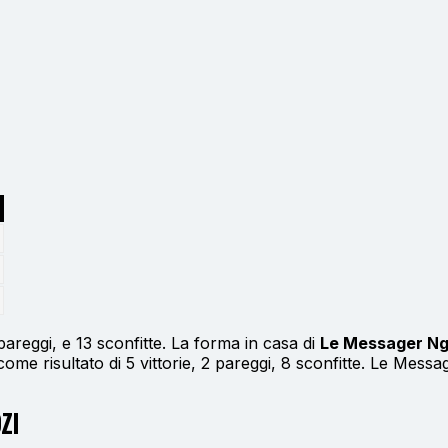
pareggi, e 13 sconfitte. La forma in casa di
Le Messager Ng
come risultato di 5 vittorie, 2 pareggi, 8 sconfitte. Le Mess
ZI