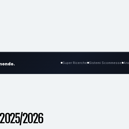
Super Ricerche
Sistemi Scommesse
Ana
 mondo.
 2025/2026