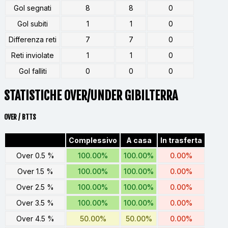
Gol segnati
8
8
0
Gol subiti
1
1
0
Differenza reti
7
7
0
Reti inviolate
1
1
0
Gol falliti
0
0
0
STATISTICHE OVER/UNDER GIBILTERRA
OVER / BTTS
Complessivo
A casa
In trasferta
Over 0.5 %
100.00%
100.00%
0.00%
Over 1.5 %
100.00%
100.00%
0.00%
Over 2.5 %
100.00%
100.00%
0.00%
Over 3.5 %
100.00%
100.00%
0.00%
Over 4.5 %
50.00%
50.00%
0.00%