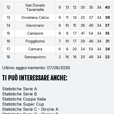
San Donato
12
9
13
12
30
35
34
40
Tavarnelle
13
Orvietana Calcio
9
11
14
33
37
34
38
14
Gavorrano
9
10
15
36
49
34
37
15
Camaiore
9
8
17
41
54
34
35
16
Poggibonsi
7
10
17
29
46
34
31
17
Cannara
6
8
20
24
59
34
26
18
Sansepolcro
2
16
16
20
46
34
22
Ultimo aggiornamento: 07/08/2026
TI PUÒ INTERESSARE ANCHE:
Statistiche Serie A
Statistiche Serie B
Statistiche Coppa Italia
Statistiche Super Cup
Statistiche Serie C - Girone A