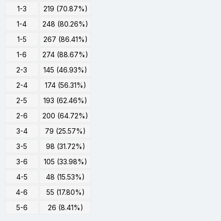
1-3
219 (70.87%)
1-4
248 (80.26%)
1-5
267 (86.41%)
1-6
274 (88.67%)
2-3
145 (46.93%)
2-4
174 (56.31%)
2-5
193 (62.46%)
2-6
200 (64.72%)
3-4
79 (25.57%)
3-5
98 (31.72%)
3-6
105 (33.98%)
4-5
48 (15.53%)
4-6
55 (17.80%)
5-6
26 (8.41%)