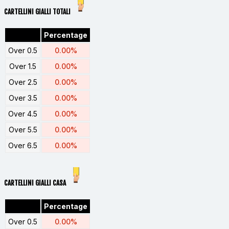
CARTELLINI GIALLI TOTALI
Percentage
Over 0.5
0.00%
Over 1.5
0.00%
Over 2.5
0.00%
Over 3.5
0.00%
Over 4.5
0.00%
Over 5.5
0.00%
Over 6.5
0.00%
CARTELLINI GIALLI CASA
Percentage
Over 0.5
0.00%