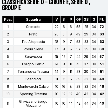
CLASSIFICA SERIE D - GIRONE E, SERIE D ,
GROUP E
Pos.
Squadra
V
S
P
GF
GS
G
Pt.
1
Grosseto
22
6
6
58
25
34
72
2
Prato
20
5
9
49
29
34
63
3
Tau Altopascio
18
9
7
53
33
34
63
4
Robur Siena
17
9
8
57
35
34
60
5
Seravezza
15
12
7
42
29
34
57
6
Foligno Calcio
14
9
11
45
37
34
51
7
Terranuova Traiana
14
9
11
28
30
34
51
8
Scandicci
11
15
8
39
32
34
48
9
Montevarchi Calcio
10
16
8
28
32
34
46
10
Sporting Trestina
10
12
12
40
42
34
42
Ghivizzano Borgo
11
10
10
14
42
44
34
40
Mozzano