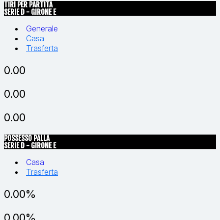
TIRI PER PARTITA
SERIE D - GIRONE E
Generale
Casa
Trasferta
0.00
0.00
0.00
POSSESSO PALLA
SERIE D - GIRONE E
Casa
Trasferta
0.00%
0.00%