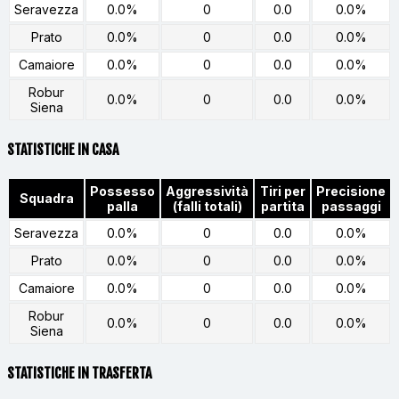
Seravezza
0.0%
0
0.0
0.0%
Prato
0.0%
0
0.0
0.0%
Camaiore
0.0%
0
0.0
0.0%
Robur
0.0%
0
0.0
0.0%
Siena
STATISTICHE IN CASA
Possesso
Aggressività
Tiri per
Precisione
Squadra
palla
(falli totali)
partita
passaggi
Seravezza
0.0%
0
0.0
0.0%
Prato
0.0%
0
0.0
0.0%
Camaiore
0.0%
0
0.0
0.0%
Robur
0.0%
0
0.0
0.0%
Siena
STATISTICHE IN TRASFERTA