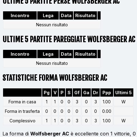
ULTIME 5 PARTITE PERSE WOLFSBERGER AC
Incontro
Lega
Data
Risultato
Nessun risultato
ULTIME 5 PARTITE PAREGGIATE WOLFSBERGER AC
Incontro
Lega
Data
Risultato
Nessun risultato
STATISTICHE FORMA WOLFSBERGER AC
Pg
V
P
S
Gf
Ga
Dr
Ppp
Ultimi 5
Forma in casa
1
1
0
0
3
0
3
1.00
W
Forma in trasferta
0
0
0
0
0
0
0
0.00
Complessivo
1
1
0
0
3
0
3
1.00
W
La forma di
Wolfsberger AC
è eccellente con 1 vittorie, 0