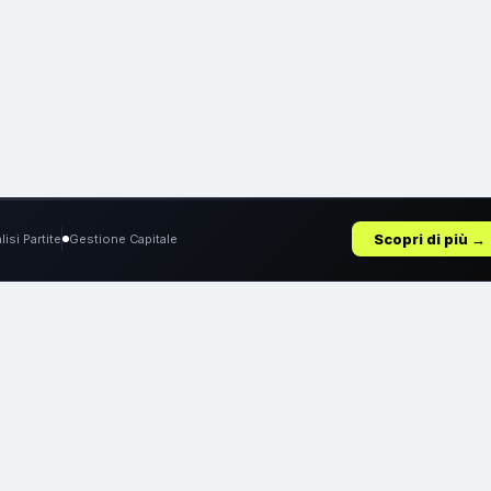
Scopri di più →
lisi Partite
Gestione Capitale