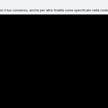
 con il tuo consenso, anche per altre finalità come specificato nella cook