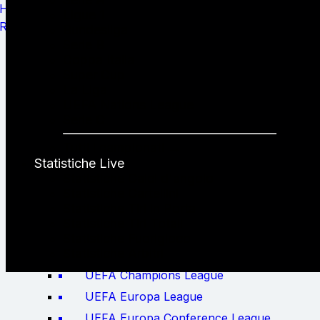
Home
Ligue 1
Raddoppio Del Giorno
Bundesliga
Serie B
Coppa Italia
Nazioni
Super Cup
La Liga
Italia
UEFA Nations League
Inghilterra
Serie C
Spagna
Tutti i campionati →
Germania
Statistiche Live
Statistiche Calci d'angolo
Francia
Statistiche Cartellini
Portogallo
Statistiche Tiri in Porta
Tutte le nazioni →
Statistiche Tiri Totali
Statistiche Fuorigioco
Campionati
Statistiche Arbitri
UEFA Champions League
UEFA Europa League
UEFA Europa Conference League