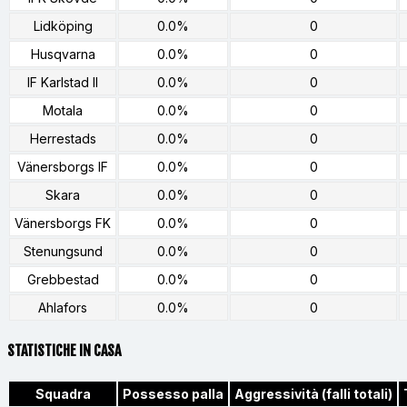
Lidköping
0.0%
0
Husqvarna
0.0%
0
IF Karlstad II
0.0%
0
Motala
0.0%
0
Herrestads
0.0%
0
Vänersborgs IF
0.0%
0
Skara
0.0%
0
Vänersborgs FK
0.0%
0
Stenungsund
0.0%
0
Grebbestad
0.0%
0
Ahlafors
0.0%
0
STATISTICHE IN CASA
Squadra
Possesso palla
Aggressività (falli totali)