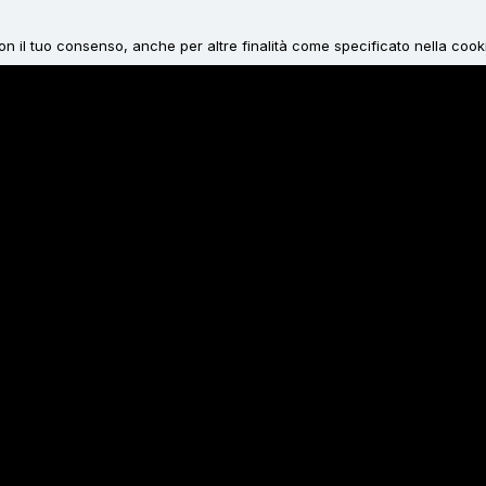
 con il tuo consenso, anche per altre finalità come specificato nella cook