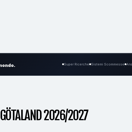
Super Ricerche
Sistemi Scommesse
Ana
 mondo.
A GÖTALAND 2026/2027