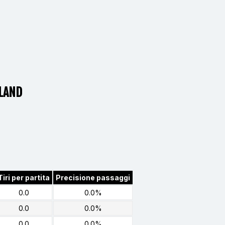
ALAND
Tiri per partita
Precisione passaggi
0.0
0.0%
0.0
0.0%
0.0
0.0%