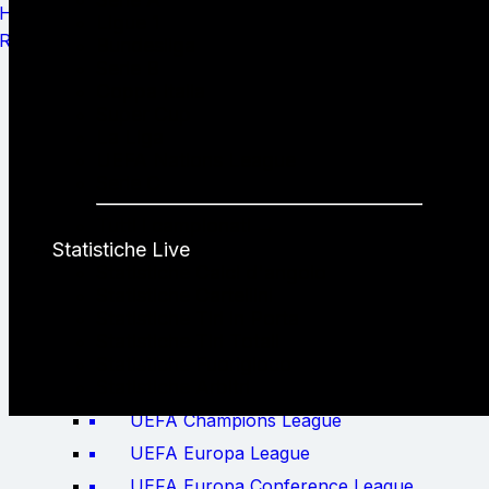
Home
Ligue 1
Raddoppio Del Giorno
Bundesliga
Serie B
Coppa Italia
Nazioni
Super Cup
La Liga
Italia
UEFA Nations League
Inghilterra
Serie C
Spagna
Tutti i campionati →
Germania
Statistiche Live
Statistiche Calci d'angolo
Francia
Statistiche Cartellini
Portogallo
Statistiche Tiri in Porta
Tutte le nazioni →
Statistiche Tiri Totali
Statistiche Fuorigioco
Campionati
Statistiche Arbitri
UEFA Champions League
UEFA Europa League
UEFA Europa Conference League