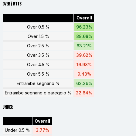
OVER / BTTS
Overall
Over 0.5 %
96.23%
Over 1.5 %
88.68%
Over 2.5 %
63.21%
Over 3.5 %
39.62%
Over 4.5 %
16.98%
Over 5.5 %
9.43%
Entrambe segnano %
62.26%
Entrambe segnano e pareggio %
22.64%
UNDER
Overall
Under 0.5 %
3.77%