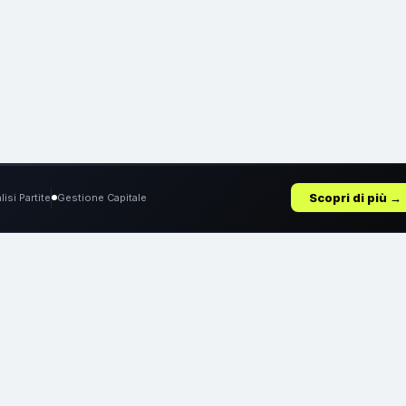
Scopri di più →
lisi Partite
Gestione Capitale