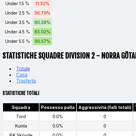
Under 1.5 %
11.32%
Under 2.5 %
36.79%
Under 3.5 %
60.38%
Under 4.5 %
83.02%
Under 5.5 %
90.57%
STATISTICHE SQUADRE DIVISION 2 - NORRA GÖT
Totale
Casa
Trasferta
STATISTICHE TOTALI
Squadra
Possesso palla
Aggressività (falli totali)
Tord
0.0%
0
Kumla
0.0%
0
IFK Skövde
0.0%
0