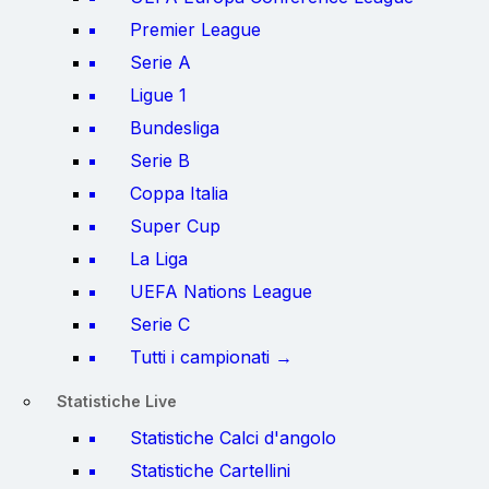
Premier League
Serie A
Ligue 1
Bundesliga
Serie B
Coppa Italia
Super Cup
La Liga
UEFA Nations League
Serie C
Tutti i campionati →
Statistiche Live
Statistiche Calci d'angolo
Statistiche Cartellini