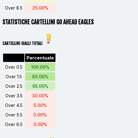
Over 8.5
25.00%
STATISTICHE CARTELLINI GO AHEAD EAGLES
CARTELLINI GIALLI TOTALI
Percentuale
Over 0.5
100.00%
Over 1.5
80.00%
Over 2.5
65.00%
Over 3.5
30.00%
Over 4.5
5.00%
Over 5.5
5.00%
Over 6.5
0.00%