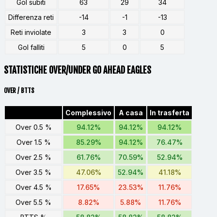
Gol subiti
63
29
34
Differenza reti
-14
-1
-13
Reti inviolate
3
3
0
Gol falliti
5
0
5
STATISTICHE OVER/UNDER GO AHEAD EAGLES
OVER / BTTS
Complessivo
A casa
In trasferta
Over 0.5 %
94.12%
94.12%
94.12%
Over 1.5 %
85.29%
94.12%
76.47%
Over 2.5 %
61.76%
70.59%
52.94%
Over 3.5 %
47.06%
52.94%
41.18%
Over 4.5 %
17.65%
23.53%
11.76%
Over 5.5 %
8.82%
5.88%
11.76%