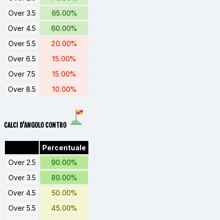
Over 3.5
65.00%
Over 4.5
60.00%
Over 5.5
20.00%
Over 6.5
15.00%
Over 7.5
15.00%
Over 8.5
10.00%
CALCI D'ANGOLO CONTRO
Percentuale
Over 2.5
90.00%
Over 3.5
80.00%
Over 4.5
50.00%
Over 5.5
45.00%