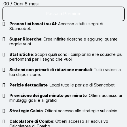
.00 / Ogni 6 mesi
Passa a Premium
Pronostici basati su AI
:
Accesso a tutti i segni di
Sbancobet.
Super Ricerche
:
Crea infinite ricerche e aggiungi quante
regole vuoi.
Statistiche
:
Scopri quali sono i campionati e le squadre più
performanti per il segno che vuoi.
Sistemi con primati di riduzione mondiali
:
Tutti i sistemi a
tua disposizione.
Perizie dettagliate
:
Leggi tutte le perizie di Sbancobet
Previsione dei goal minuto per minuto
:
Ottieni accesso ai
minutaggi goal e ai grafici
Strategie Calcio
:
Ottieni accesso alle strategie sul calcio
Calcolatore di Combo
:
Ottieni accesso all'esclusivo
Calcolatore di Combo