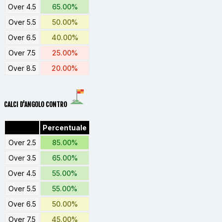
Over 4.5
65.00%
Over 5.5
50.00%
Over 6.5
40.00%
Over 7.5
25.00%
Over 8.5
20.00%
CALCI D'ANGOLO CONTRO
Percentuale
Over 2.5
85.00%
Over 3.5
65.00%
Over 4.5
55.00%
Over 5.5
55.00%
Over 6.5
50.00%
Over 7.5
45.00%