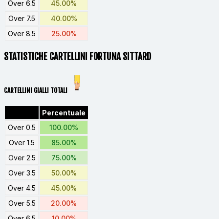
Over 6.5
45.00%
Over 7.5
40.00%
Over 8.5
25.00%
STATISTICHE CARTELLINI FORTUNA SITTARD
CARTELLINI GIALLI TOTALI
Percentuale
Over 0.5
100.00%
Over 1.5
85.00%
Over 2.5
75.00%
Over 3.5
50.00%
Over 4.5
45.00%
Over 5.5
20.00%
Over 6.5
10.00%