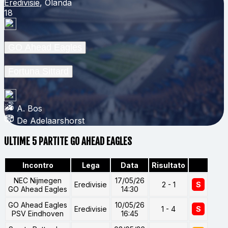
Eredivisie
, Olanda
18
GO Ahead Eagles
Fortuna Sittard
A. Bos
De Adelaarshorst
ULTIME 5 PARTITE GO AHEAD EAGLES
Incontro
Lega
Data
Risultato
NEC Nijmegen
17/05/26
Eredivisie
2 - 1
S
GO Ahead Eagles
14:30
GO Ahead Eagles
10/05/26
Eredivisie
1 - 4
S
PSV Eindhoven
16:45