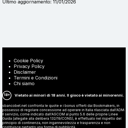
Ultimo aggiornamento: 11/01/2026
Cookie Policy
Privacy Policy
Disclaimer
Termini e Condizioni
Chi siamo
18+
Vietato ai minori di 18 anni. Il gioco è vietato ai minorenni.
sbancobet.net confronta le quote e i bonus offerti dai Bookmakers, in
possesso di regolare concessione ad operare in Italia rilasciata dall'ADM.
Il servizio, come indicato dall'AGCOM al punto 5.6 delle proprie Linee
Guida (allegate alla delibera 132/19/CONS), è effettuato nel rispetto del
principio di continenza, non ingannevolezza e trasparenza e non
costituisce pertanto una forma di pubblicità.