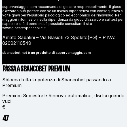
supervantaggio.com raccomanda di giocare responsabilmente: il gioco
d’azzardo può portare con sè un rischio dipendenza con conseguenza a
volte gravi per l’equilibrio psicologico ed economico dell’individuo. Per
maggiori informazioni sulla dipendenza da gioco d’azzardo e sul test per
capire se si è dipendenti, è possibile consultare il sito
www.giocaresponsabile.it
Amato Sabatini – Via Blasioli 73 Spoleto(PG) – P.IVA:
02092110549
sbancobet.net è un prodotto di
supervantaggio.com
PASSA A SBANCOBET
PREMIUM
Sblocca tutta la potenza di Sbancobet passando a
Premium
Premium Semestrale
Rinnovo automatico, disdici quando
vuoi
€
47