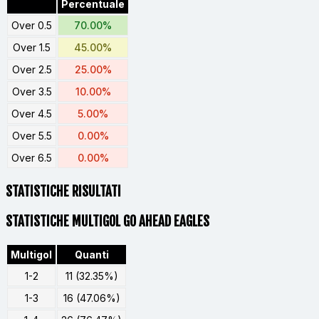
Percentuale
Over 0.5
70.00%
Over 1.5
45.00%
Over 2.5
25.00%
Over 3.5
10.00%
Over 4.5
5.00%
Over 5.5
0.00%
Over 6.5
0.00%
STATISTICHE RISULTATI
STATISTICHE MULTIGOL GO AHEAD EAGLES
Multigol
Quanti
1-2
11 (32.35%)
1-3
16 (47.06%)