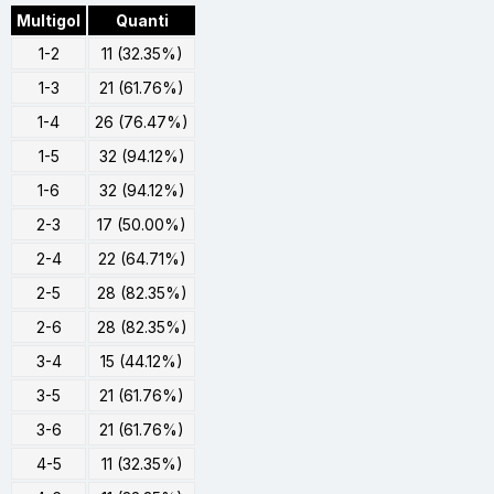
Multigol
Quanti
1-2
11 (32.35%)
1-3
21 (61.76%)
1-4
26 (76.47%)
1-5
32 (94.12%)
1-6
32 (94.12%)
2-3
17 (50.00%)
2-4
22 (64.71%)
2-5
28 (82.35%)
2-6
28 (82.35%)
3-4
15 (44.12%)
3-5
21 (61.76%)
3-6
21 (61.76%)
4-5
11 (32.35%)