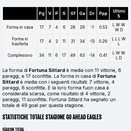
Ultimi
Pg
V
P
S
Gf
Ga
Dr
Ppp
5
L W W
Forma in casa
17
7
4
6
28
29
-1
0.53
W D
Forma in
L L L W
17
4
2
11
21
34
-13
0.29
trasferta
L
L W W
Complessivo
34
11
6
17
49
63
-14
0.41
L D
La forma di
Fortuna Sittard
è media con 11 vittorie, 6
pareggi, e 17 sconfitte. La forma in casa di
Fortuna
Sittard
è media con i seguenti risultati: 7 vittorie, 4
pareggi, 6 sconfitte. E la loro forma fuori casa è
considerata scarsa, come risultato di 4 vittorie, 2
pareggi, 11 sconfitte. Fortuna Sittard ha segnato un
totale di 49 goal per questa stagione.
STATISTICHE TOTALE STAGIONE GO AHEAD EAGLES
SEASON TOTAL