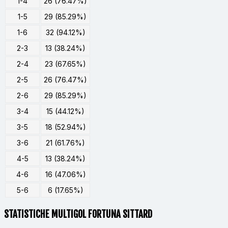
1-4
26 (76.47%)
1-5
29 (85.29%)
1-6
32 (94.12%)
2-3
13 (38.24%)
2-4
23 (67.65%)
2-5
26 (76.47%)
2-6
29 (85.29%)
3-4
15 (44.12%)
3-5
18 (52.94%)
3-6
21 (61.76%)
4-5
13 (38.24%)
4-6
16 (47.06%)
5-6
6 (17.65%)
STATISTICHE MULTIGOL FORTUNA SITTARD