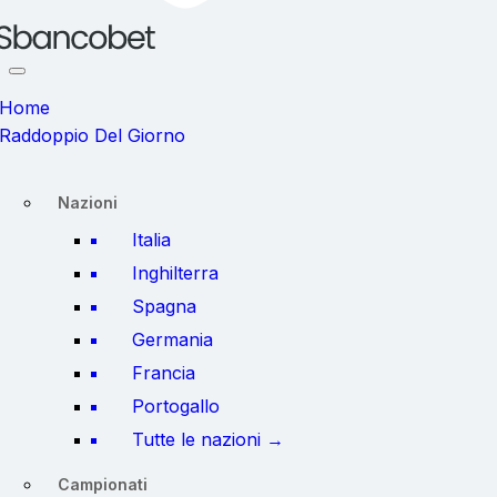
Home
Raddoppio Del Giorno
Nazioni
Italia
Inghilterra
Spagna
Germania
Francia
Portogallo
Tutte le nazioni →
Campionati