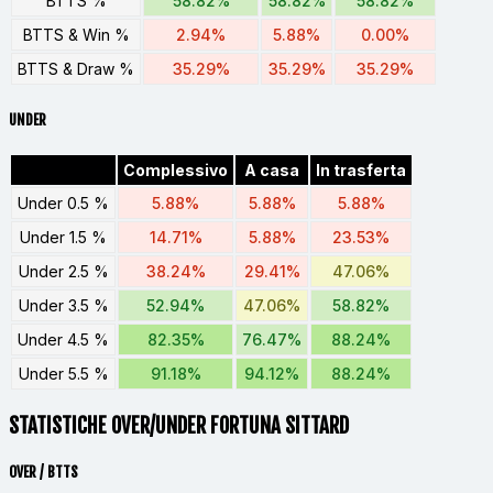
BTTS %
58.82%
58.82%
58.82%
BTTS & Win %
2.94%
5.88%
0.00%
BTTS & Draw %
35.29%
35.29%
35.29%
UNDER
Complessivo
A casa
In trasferta
Under 0.5 %
5.88%
5.88%
5.88%
Under 1.5 %
14.71%
5.88%
23.53%
Under 2.5 %
38.24%
29.41%
47.06%
Under 3.5 %
52.94%
47.06%
58.82%
Under 4.5 %
82.35%
76.47%
88.24%
Under 5.5 %
91.18%
94.12%
88.24%
STATISTICHE OVER/UNDER FORTUNA SITTARD
OVER / BTTS