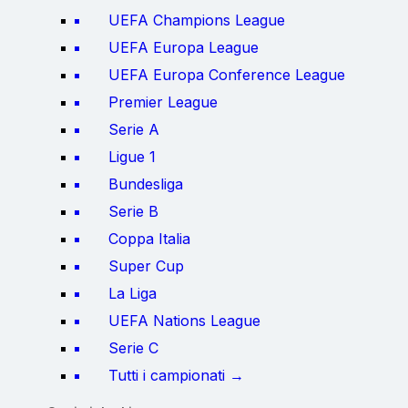
UEFA Champions League
UEFA Europa League
UEFA Europa Conference League
Premier League
Serie A
Ligue 1
Bundesliga
Serie B
Coppa Italia
Super Cup
La Liga
UEFA Nations League
Serie C
Tutti i campionati →