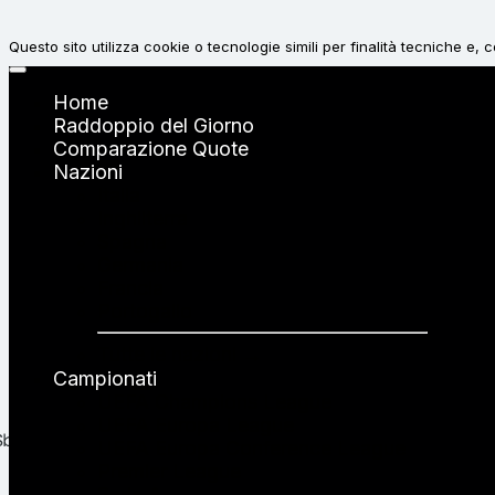
Questo sito utilizza cookie o tecnologie simili per finalità tecniche e,
Accetta
Home
Raddoppio del Giorno
Comparazione Quote
Rifiuta
Nazioni
Italia
Inghilterra
Spagna
Germania
Francia
Portogallo
Tutte le nazioni →
Campionati
UEFA Champions League
UEFA Europa League
UEFA Europa Conference League
Premier League
Serie A