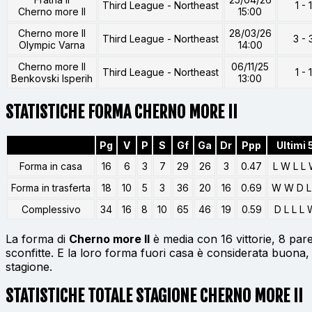
Third League - Northeast
1 - 1
Cherno more II
15:00
Cherno more II
28/03/26
Third League - Northeast
3 - 
Olympic Varna
14:00
Cherno more II
06/11/25
Third League - Northeast
1 - 1
Benkovski Isperih
13:00
STATISTICHE FORMA CHERNO MORE II
Pg
V
P
S
Gf
Ga
Dr
Ppp
Ultimi 
Forma in casa
16
6
3
7
29
26
3
0.47
L W L L
Forma in trasferta
18
10
5
3
36
20
16
0.69
W W D L
Complessivo
34
16
8
10
65
46
19
0.59
D L L L 
La forma di
Cherno more II
è media con 16 vittorie, 8 pare
sconfitte. E la loro forma fuori casa è considerata buona, 
stagione.
STATISTICHE TOTALE STAGIONE CHERNO MORE II