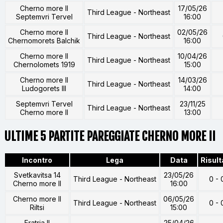
Cherno more II
17/05/26
Third League - Northeast
Septemvri Tervel
16:00
Cherno more II
02/05/26
Third League - Northeast
Chernomorets Balchik
16:00
Cherno more II
10/04/26
Third League - Northeast
Chernolomets 1919
15:00
Cherno more II
14/03/26
Third League - Northeast
Ludogorets III
14:00
Septemvri Tervel
23/11/25
Third League - Northeast
Cherno more II
13:00
ULTIME 5 PARTITE PAREGGIATE CHERNO MORE II
Incontro
Lega
Data
Risult
Svetkavitsa 14
23/05/26
Third League - Northeast
0 - 
Cherno more II
16:00
Cherno more II
06/05/26
Third League - Northeast
0 - 
Riltsi
15:00
Fratria II
25/04/26