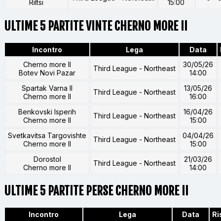
Riltsi
15:00
ULTIME 5 PARTITE VINTE CHERNO MORE II
Incontro
Lega
Data
Cherno more II
30/05/26
Third League - Northeast
Botev Novi Pazar
14:00
Spartak Varna II
13/05/26
Third League - Northeast
Cherno more II
16:00
Benkovski Isperih
16/04/26
Third League - Northeast
Cherno more II
15:00
Svetkavitsa Targovishte
04/04/26
Third League - Northeast
Cherno more II
15:00
Dorostol
21/03/26
Third League - Northeast
Cherno more II
14:00
ULTIME 5 PARTITE PERSE CHERNO MORE II
Incontro
Lega
Data
Ri