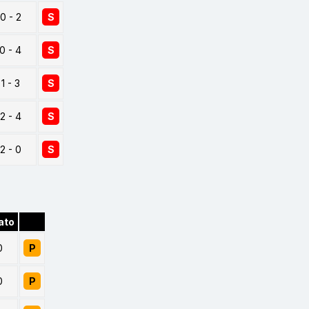
0 - 2
S
0 - 4
S
1 - 3
S
2 - 4
S
2 - 0
S
ato
0
P
0
P