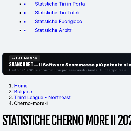
Statistiche Tiri in Porta
Statistiche Tiri Totali
Statistiche Fuorigioco
Statistiche Arbitri
#1 AL MONDO
SbancoBet
— Il Software Scommesse
più potente al
Usato da 10.000+ scommettitori professionisti · Analisi AI in tempo reale
Home
Bulgaria
Third League - Northeast
Cherno-more-ii
STATISTICHE CHERNO MORE II 20