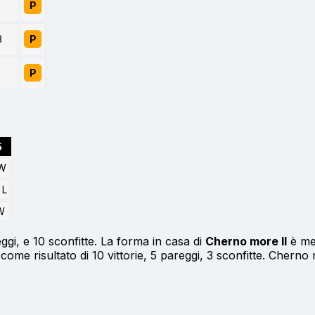
P
3
P
P
5
 W
 L
W
ggi, e 10 sconfitte. La forma in casa di
Cherno more II
è med
come risultato di 10 vittorie, 5 pareggi, 3 sconfitte. Cherno