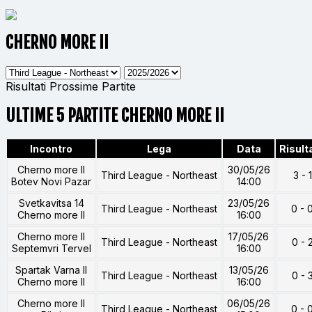
CHERNO MORE II
Risultati
Prossime Partite
ULTIME 5 PARTITE CHERNO MORE II
Incontro
Lega
Data
Risult
Cherno more II
30/05/26
Third League - Northeast
3 - 1
Botev Novi Pazar
14:00
Svetkavitsa 14
23/05/26
Third League - Northeast
0 - 
Cherno more II
16:00
Cherno more II
17/05/26
Third League - Northeast
0 - 
Septemvri Tervel
16:00
Spartak Varna II
13/05/26
Third League - Northeast
0 - 
Cherno more II
16:00
Cherno more II
06/05/26
Third League - Northeast
0 - 