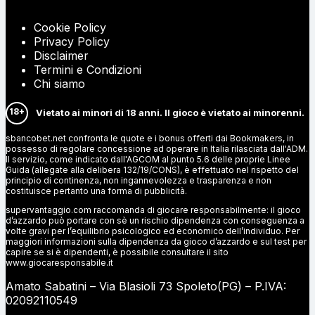
Cookie Policy
Privacy Policy
Disclaimer
Termini e Condizioni
Chi siamo
18+
Vietato ai minori di 18 anni. Il gioco è vietato ai minorenni.
sbancobet.net confronta le quote e i bonus offerti dai Bookmakers, in
possesso di regolare concessione ad operare in Italia rilasciata dall'ADM.
Il servizio, come indicato dall'AGCOM al punto 5.6 delle proprie Linee
Guida (allegate alla delibera 132/19/CONS), è effettuato nel rispetto del
principio di continenza, non ingannevolezza e trasparenza e non
costituisce pertanto una forma di pubblicità.
supervantaggio.com raccomanda di giocare responsabilmente: il gioco
d’azzardo può portare con sè un rischio dipendenza con conseguenza a
volte gravi per l’equilibrio psicologico ed economico dell’individuo. Per
maggiori informazioni sulla dipendenza da gioco d’azzardo e sul test per
capire se si è dipendenti, è possibile consultare il sito
www.giocaresponsabile.it
Amato Sabatini – Via Blasioli 73 Spoleto(PG) – P.IVA:
02092110549