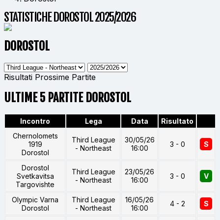
STATISTICHE DOROSTOL 2025/2026
DOROSTOL
Risultati
Prossime Partite
ULTIME 5 PARTITE DOROSTOL
Incontro
Lega
Data
Risultato
Chernolomets
Third League
30/05/26
1919
3 - 0
S
- Northeast
16:00
Dorostol
Dorostol
Third League
23/05/26
Svetkavitsa
3 - 0
V
- Northeast
16:00
Targovishte
Olympic Varna
Third League
16/05/26
4 - 2
S
Dorostol
- Northeast
16:00