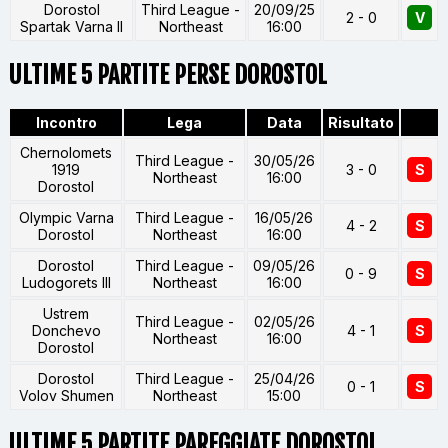
Dorostol
Third League -
20/09/25
2 - 0
V
Spartak Varna II
Northeast
16:00
ULTIME 5 PARTITE PERSE DOROSTOL
Incontro
Lega
Data
Risultato
Chernolomets
Third League -
30/05/26
1919
3 - 0
S
Northeast
16:00
Dorostol
Olympic Varna
Third League -
16/05/26
4 - 2
S
Dorostol
Northeast
16:00
Dorostol
Third League -
09/05/26
0 - 9
S
Ludogorets III
Northeast
16:00
Ustrem
Third League -
02/05/26
Donchevo
4 - 1
S
Northeast
16:00
Dorostol
Dorostol
Third League -
25/04/26
0 - 1
S
Volov Shumen
Northeast
15:00
ULTIME 5 PARTITE PAREGGIATE DOROSTOL