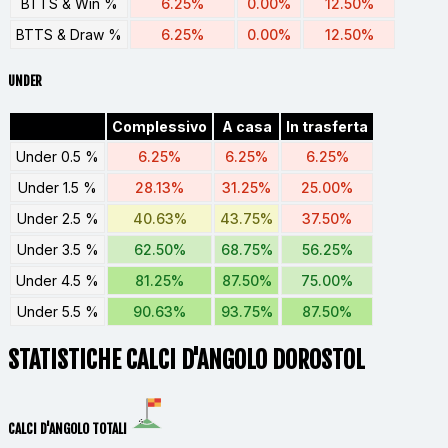
BTTS & Win %
6.25%
0.00%
12.50%
BTTS & Draw %
6.25%
0.00%
12.50%
UNDER
Complessivo
A casa
In trasferta
Under 0.5 %
6.25%
6.25%
6.25%
Under 1.5 %
28.13%
31.25%
25.00%
Under 2.5 %
40.63%
43.75%
37.50%
Under 3.5 %
62.50%
68.75%
56.25%
Under 4.5 %
81.25%
87.50%
75.00%
Under 5.5 %
90.63%
93.75%
87.50%
STATISTICHE CALCI D'ANGOLO DOROSTOL
CALCI D'ANGOLO TOTALI