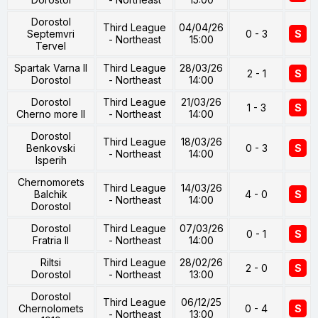
Dorostol
Third League
04/04/26
Septemvri
0 - 3
S
- Northeast
15:00
Tervel
Spartak Varna II
Third League
28/03/26
2 - 1
S
Dorostol
- Northeast
14:00
Dorostol
Third League
21/03/26
1 - 3
S
Cherno more II
- Northeast
14:00
Dorostol
Third League
18/03/26
Benkovski
0 - 3
S
- Northeast
14:00
Isperih
Chernomorets
Third League
14/03/26
Balchik
4 - 0
S
- Northeast
14:00
Dorostol
Dorostol
Third League
07/03/26
0 - 1
S
Fratria II
- Northeast
14:00
Riltsi
Third League
28/02/26
2 - 0
S
Dorostol
- Northeast
13:00
Dorostol
Third League
06/12/25
Chernolomets
0 - 4
S
- Northeast
13:00