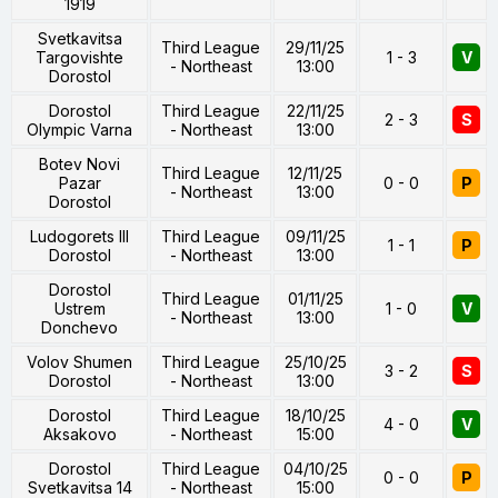
1919
Svetkavitsa
Third League
29/11/25
Targovishte
1 - 3
V
- Northeast
13:00
Dorostol
Dorostol
Third League
22/11/25
2 - 3
S
Olympic Varna
- Northeast
13:00
Botev Novi
Third League
12/11/25
Pazar
0 - 0
P
- Northeast
13:00
Dorostol
Ludogorets III
Third League
09/11/25
1 - 1
P
Dorostol
- Northeast
13:00
Dorostol
Third League
01/11/25
Ustrem
1 - 0
V
- Northeast
13:00
Donchevo
Volov Shumen
Third League
25/10/25
3 - 2
S
Dorostol
- Northeast
13:00
Dorostol
Third League
18/10/25
4 - 0
V
Aksakovo
- Northeast
15:00
Dorostol
Third League
04/10/25
0 - 0
P
Svetkavitsa 14
- Northeast
15:00