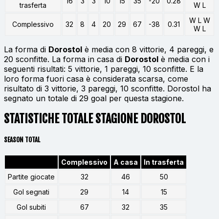
16
3
3
10
15
35
-20
0.28
trasferta
W L
W L W
Complessivo
32
8
4
20
29
67
-38
0.31
W L
La forma di
Dorostol
è media con 8 vittorie, 4 pareggi, e
20 sconfitte. La forma in casa di
Dorostol
è media con i
seguenti risultati: 5 vittorie, 1 pareggi, 10 sconfitte. E la
loro forma fuori casa è considerata scarsa, come
risultato di 3 vittorie, 3 pareggi, 10 sconfitte. Dorostol ha
segnato un totale di 29 goal per questa stagione.
STATISTICHE TOTALE STAGIONE DOROSTOL
SEASON TOTAL
Complessivo
A casa
In trasferta
Partite giocate
32
46
50
Gol segnati
29
14
15
Gol subiti
67
32
35