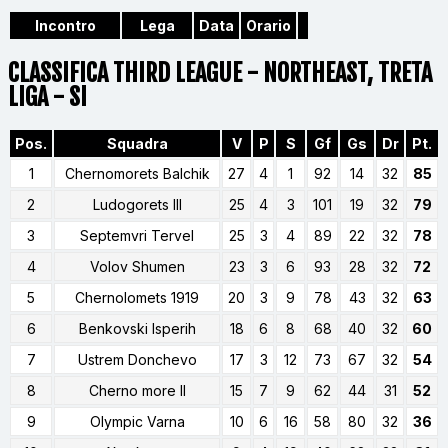
Incontro
Lega
Data
Orario
CLASSIFICA THIRD LEAGUE - NORTHEAST, TRETA
LIGA - SI
Pos.
Squadra
V
P
S
Gf
Gs
Dr
Pt.
1
Chernomorets Balchik
27
4
1
92
14
32
85
2
Ludogorets III
25
4
3
101
19
32
79
3
Septemvri Tervel
25
3
4
89
22
32
78
4
Volov Shumen
23
3
6
93
28
32
72
5
Chernolomets 1919
20
3
9
78
43
32
63
6
Benkovski Isperih
18
6
8
68
40
32
60
7
Ustrem Donchevo
17
3
12
73
67
32
54
8
Cherno more II
15
7
9
62
44
31
52
9
Olympic Varna
10
6
16
58
80
32
36