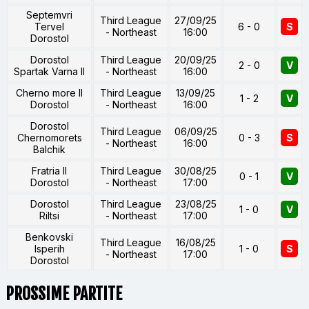
Septemvri
Third League
27/09/25
Tervel
6 - 0
S
- Northeast
16:00
Dorostol
Dorostol
Third League
20/09/25
2 - 0
V
Spartak Varna II
- Northeast
16:00
Cherno more II
Third League
13/09/25
1 - 2
V
Dorostol
- Northeast
16:00
Dorostol
Third League
06/09/25
Chernomorets
0 - 3
S
- Northeast
16:00
Balchik
Fratria II
Third League
30/08/25
0 - 1
V
Dorostol
- Northeast
17:00
Dorostol
Third League
23/08/25
1 - 0
V
Riltsi
- Northeast
17:00
Benkovski
Third League
16/08/25
Isperih
1 - 0
S
- Northeast
17:00
Dorostol
PROSSIME PARTITE