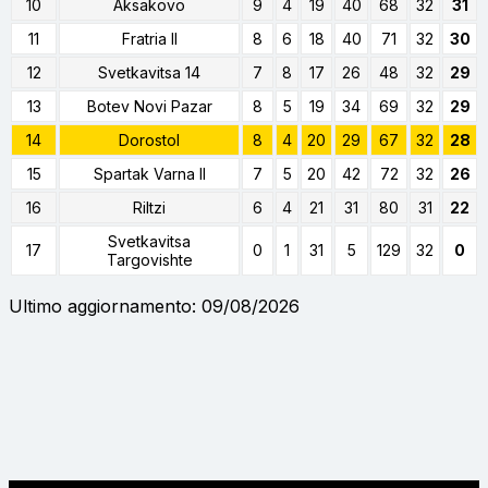
10
Aksakovo
9
4
19
40
68
32
31
11
Fratria II
8
6
18
40
71
32
30
12
Svetkavitsa 14
7
8
17
26
48
32
29
13
Botev Novi Pazar
8
5
19
34
69
32
29
14
Dorostol
8
4
20
29
67
32
28
15
Spartak Varna II
7
5
20
42
72
32
26
16
Riltzi
6
4
21
31
80
31
22
Svetkavitsa
17
0
1
31
5
129
32
0
Targovishte
Ultimo aggiornamento: 09/08/2026