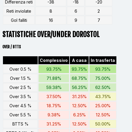
Differenza reti
-38
-18
-20
Reti inviolate
8
6
2
Gol falliti
16
9
7
STATISTICHE OVER/UNDER DOROSTOL
OVER / BTTS
Complessivo
A casa
In trasferta
Over 0.5 %
93.75%
93.75%
93.75%
Over 1.5 %
71.88%
68.75%
75.00%
Over 2.5 %
59.38%
56.25%
62.50%
Over 3.5 %
37.50%
31.25%
43.75%
Over 4.5 %
18.75%
12.50%
25.00%
Over 5.5 %
9.38%
6.25%
12.50%
BTTS %
31.25%
12.50%
50.00%