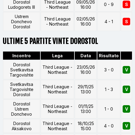
Dorostol
Third League
09/05/26
0 - 9
S
Ludogorets III
- Northeast
16:00
Ustrem
Third League
02/05/26
Donchevo
4 - 1
S
- Northeast
16:00
Dorostol
ULTIME 5 PARTITE VINTE DOROSTOL
Incontro
Lega
Data
Risultato
Dorostol
Third League -
23/05/26
Svetkavitsa
3 - 0
V
Northeast
16:00
Targovishte
Svetkavitsa
Third League -
29/11/25
Targovishte
1 - 3
V
Northeast
13:00
Dorostol
Dorostol
Third League -
01/11/25
Ustrem
1 - 0
V
Northeast
13:00
Donchevo
Dorostol
Third League -
18/10/25
4 - 0
V
Aksakovo
Northeast
15:00