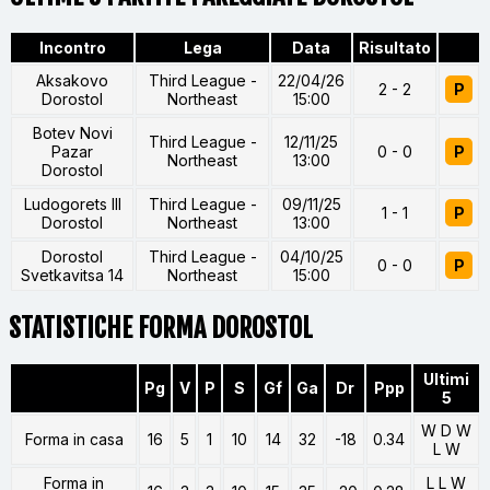
Incontro
Lega
Data
Risultato
Aksakovo
Third League -
22/04/26
2 - 2
P
Dorostol
Northeast
15:00
Botev Novi
Third League -
12/11/25
Pazar
0 - 0
P
Northeast
13:00
Dorostol
Ludogorets III
Third League -
09/11/25
1 - 1
P
Dorostol
Northeast
13:00
Dorostol
Third League -
04/10/25
0 - 0
P
Svetkavitsa 14
Northeast
15:00
STATISTICHE FORMA DOROSTOL
Ultimi
Pg
V
P
S
Gf
Ga
Dr
Ppp
5
W D W
Forma in casa
16
5
1
10
14
32
-18
0.34
L W
Forma in
L L W