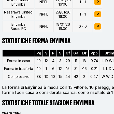
NPFL
1 - 1
P
Enyimba
16:00
Nasarawa United
28/01/26
NPFL
1 - 1
P
Enyimba
16:00
Enyimba
18/01/26
NPFL
0 - 0
P
Barau FC
16:00
STATISTICHE FORMA ENYIMBA
Pg
V
P
S
Gf
Ga
Dr
Ppp
Ultim
Forma in casa
19
12
4
3
29
11
18
0.74
L D W
Forma in trasferta
19
1
6
12
15
31
-16
0.21
L L D
Complessivo
38
13
10
15
44
42
2
0.47
W W D
La forma di
Enyimba
è media con 13 vittorie, 10 pareggi, e
forma fuori casa è considerata scarsa, come risultato di 1 
STATISTICHE TOTALE STAGIONE ENYIMBA
SEASON TOTAL