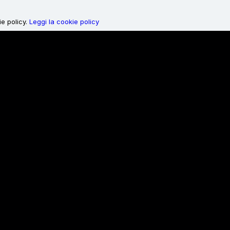
ie policy.
Leggi la cookie policy