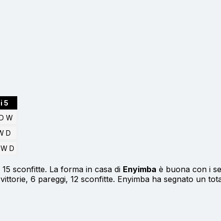
i 5
 D W
 W D
 W D
 15 sconfitte. La forma in casa di
Enyimba
è buona con i segu
vittorie, 6 pareggi, 12 sconfitte. Enyimba ha segnato un tot