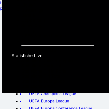
Home
Ligue 1
Raddoppio Del Giorno
Bundesliga
Serie B
Coppa Italia
Nazioni
Super Cup
La Liga
Italia
UEFA Nations League
Inghilterra
Serie C
Spagna
Tutti i campionati →
Germania
Statistiche Live
Statistiche Calci d'angolo
Francia
Statistiche Cartellini
Portogallo
Statistiche Tiri in Porta
Tutte le nazioni →
Statistiche Tiri Totali
Statistiche Fuorigioco
Campionati
Statistiche Arbitri
UEFA Champions League
UEFA Europa League
UEFA Europa Conference League