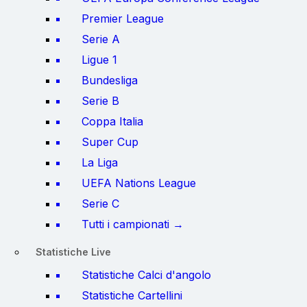
Premier League
Serie A
Ligue 1
Bundesliga
Serie B
Coppa Italia
Super Cup
La Liga
UEFA Nations League
Serie C
Tutti i campionati →
Statistiche Live
Statistiche Calci d'angolo
Statistiche Cartellini