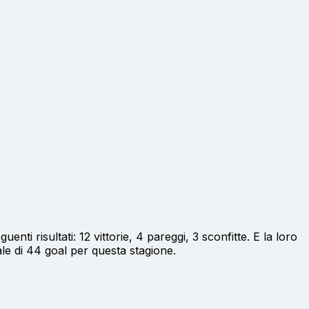
enti risultati: 12 vittorie, 4 pareggi, 3 sconfitte. E la loro
ale di 44 goal per questa stagione.