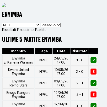
ENYIMBA
Risultati
Prossime Partite
ULTIME 5 PARTITE ENYIMBA
Incontro
Lega
Data
Risultato
Enyimba
24/05/26
NPFL
3 - 0
V
El Kanemi Warriors
17:00
Kwara United
10/05/26
NPFL
2 - 0
S
Enyimba
17:00
Enyimba
03/05/26
NPFL
2 - 1
V
Remo Stars
17:00
Enugu Rangers
19/04/26
NPFL
2 - 1
S
Enyimba
17:00
Enyimba
12/04/26
NPFL
3 - 0
V