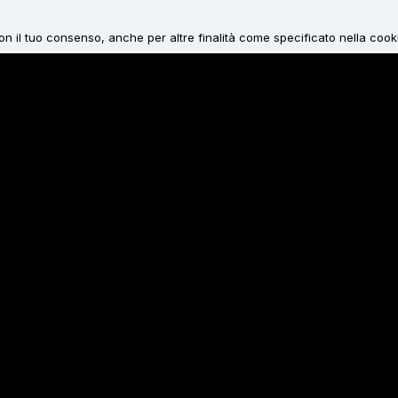
 con il tuo consenso, anche per altre finalità come specificato nella cook