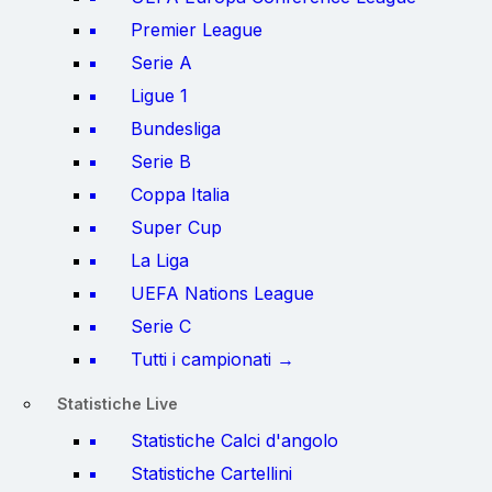
Premier League
Serie A
Ligue 1
Bundesliga
Serie B
Coppa Italia
Super Cup
La Liga
UEFA Nations League
Serie C
Tutti i campionati →
Statistiche Live
Statistiche Calci d'angolo
Statistiche Cartellini