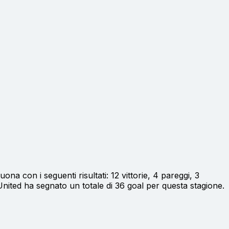
ona con i seguenti risultati: 12 vittorie, 4 pareggi, 3
a United ha segnato un totale di 36 goal per questa stagione.