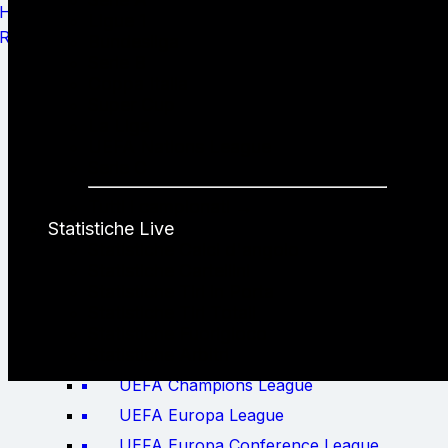
Home
Ligue 1
Raddoppio Del Giorno
Bundesliga
Serie B
Coppa Italia
Nazioni
Super Cup
La Liga
Italia
UEFA Nations League
Inghilterra
Serie C
Spagna
Tutti i campionati →
Germania
Statistiche Live
Statistiche Calci d'angolo
Francia
Statistiche Cartellini
Portogallo
Statistiche Tiri in Porta
Tutte le nazioni →
Statistiche Tiri Totali
Statistiche Fuorigioco
Campionati
Statistiche Arbitri
UEFA Champions League
UEFA Europa League
UEFA Europa Conference League