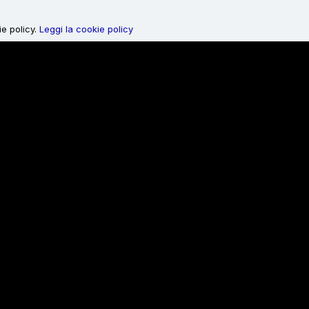
ie policy.
Leggi la cookie policy