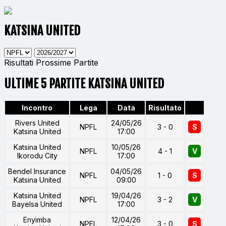
KATSINA UNITED
Risultati
Prossime Partite
ULTIME 5 PARTITE KATSINA UNITED
Incontro
Lega
Data
Risultato
Rivers United
24/05/26
NPFL
3 - 0
S
Katsina United
17:00
Katsina United
10/05/26
NPFL
4 - 1
V
Ikorodu City
17:00
Bendel Insurance
04/05/26
NPFL
1 - 0
S
Katsina United
09:00
Katsina United
19/04/26
NPFL
3 - 2
V
Bayelsa United
17:00
Enyimba
12/04/26
NPFL
3 - 0
S