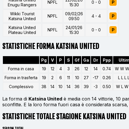
NPFL
0 - 0
P
Enugu Rangers
15:30
Wikki Tourist
09/02/26
NPFL
4 - 4
P
Katsina United
09:50
Katsina United
24/01/26
NPFL
0 - 0
P
Plateau United
15:30
STATISTICHE FORMA KATSINA UNITED
Pg
V
P
S
Gf
Ga
Dr
Ppp
Ultim
Forma in casa
19
12
4
3
26
12
14
0.74
W W W
Forma in trasferta
19
2
6
11
10
27
-17
0.26
L L L
Complessivo
38
14
10
14
36
39
-3
0.50
W L W
La forma di
Katsina United
è media con 14 vittorie, 10 par
sconfitte. E la loro forma fuori casa è considerata scarsa, 
STATISTICHE TOTALE STAGIONE KATSINA UNITED
SEASON TOTAL